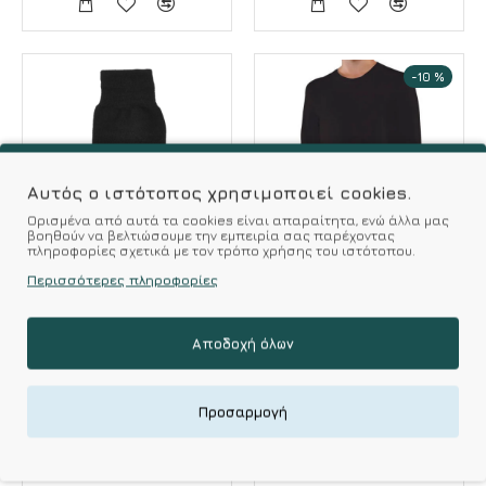
-10 %
Αυτός ο ιστότοπος χρησιμοποιεί cookies.
Ορισμένα από αυτά τα cookies είναι απαραίτητα, ενώ άλλα μας
βοηθούν να βελτιώσουμε την εμπειρία σας παρέχοντας
πληροφορίες σχετικά με τον τρόπο χρήσης του ιστότοπου.
Me-We
Περισσότερες πληροφορίες
Me We Παιδική
Dedes
Λεπτή Ισοθερμική
Dedes Ισοθερμική
Αποδοχή όλων
Μάλλινη Κάλτσα
Παιδική Φανέλα
Mακρύ Mανίκι
5.90€
Προσαρμογή
14.31€
15.90€