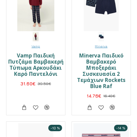
Vamp
Minerva
Vamp Παιδική
Minerva Παιδικό
Πυτζάμα Βαμβακερή
Βαμβακερό
Τύπωμα Αρκουδάκι
Μποξεράκι
Καρό Παντελόνι
Συσκευασία 2
Τεμάχιων Rockets
31.60€
39.50€
Blue Raf
14.76€
16.40€
-10 %
-14 %