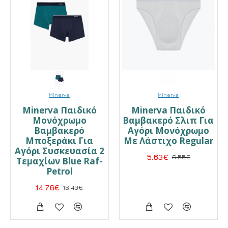
Minerva
Minerva
Minerva Παιδικό
Minerva Παιδικό
Μονόχρωμο
Βαμβακερό Σλιπ Για
Βαμβακερό
Αγόρι Μονόχρωμο
Μποξεράκι Για
Με Λάστιχο Regular
Αγόρι Συσκευασία 2
5.63€
6.55€
Τεμαχίων Blue Raf-
Petrol
14.76€
16.40€