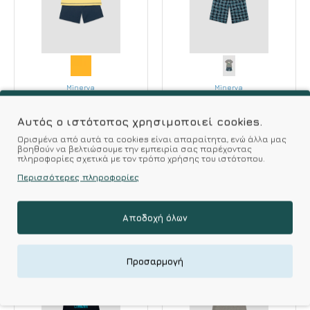
Minerva
Minerva
Minerva Παιδική
Minerva Παιδική
Πυζάμα Αγόρι
Πυζάμα Αγόρι
Αυτός ο ιστότοπος χρησιμοποιεί cookies.
Κοντομάνικη
Κοντομάνικη
Ορισμένα από αυτά τα cookies είναι απαραίτητα, ενώ άλλα μας
Βαμβακερή Surfing
Βαμβακερή Scooter
βοηθούν να βελτιώσουμε την εμπειρία σας παρέχοντας
πληροφορίες σχετικά με τον τρόπο χρήσης του ιστότοπου.
SS '26
SS '26 Γκρι
Περισσότερες πληροφορίες
22.32€
27.90€
22.32€
27.90€
Αποδοχή όλων
-20 %
-20 %
Προσαρμογή
HOT DEALS
HOT DEALS