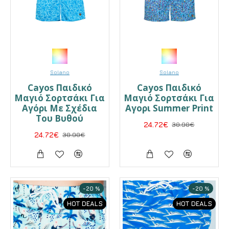
Solano
Solano
Cayos Παιδικό
Cayos Παιδικό
Μαγιό Σορτσάκι Για
Μαγιό Σορτσάκι Για
Αγόρι Με Σχέδια
Αγορι Summer Print
Του Βυθού
24.72€
30.90€
24.72€
30.90€
-20 %
-20 %
HOT DEALS
HOT DEALS