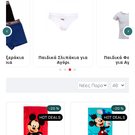
α
Παιδικά Σλιπάκια για
Παιδικά Φανελάκια
Αγόρι
για Αγόρι
-20 %
-20 %
HOT DEALS
HOT DEALS