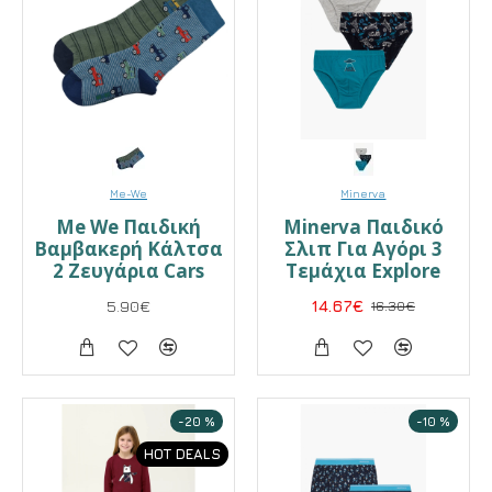
Me-We
Minerva
Me We Παιδική
Minerva Παιδικό
Βαμβακερή Κάλτσα
Σλιπ Για Αγόρι 3
2 Ζευγάρια Cars
Τεμάχια Explore
5.90€
14.67€
16.30€
-20 %
-10 %
HOT DEALS