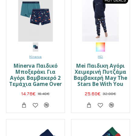
HOT DEALS
Minerva
MEI
Minerva Παιδικό
Mei Παιδικη Αγόρι
Μποξεράκι Για
Χειμερινή Πυτζάμα
Αγόρι Βαμβακερό 2
Βαμβακερή May The
Τεμάχια Game Over
Stars Be With You
14.76€
16.40€
25.60€
32.00€