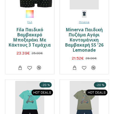
FILA
Minerva
Fila Παιδικό
Minerva Παιδική
Βαμβακερό
Πυζάμα Αγόρι
Μποξεράκι Με
Κοντομάνικη
Κάκτους 3 Τεμάχια
Βαμβακερή SS '26
Lemonade
23.39€
25.99€
21.52€
26.90€
-20 %
-20 %
HOT DEALS
HOT DEALS