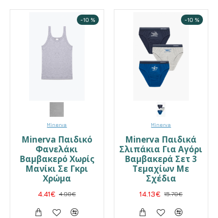
-10 %
-10 %
Minerva
Minerva
Minerva Παιδικό
Minerva Παιδικά
Φανελάκι
Σλιπάκια Για Αγόρι
Βαμβακερό Χωρίς
Βαμβακερά Σετ 3
Μανίκι Σε Γκρι
Τεμαχίων Με
Χρώμα
Σχέδια
4.41€
4.90€
14.13€
15.70€