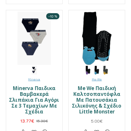
-10 %
Minerva
Me-We
Minerva Παιδικα
Me We Παιδική
Βαμβακερά
Καλτσοπαντόφλα
Σλιπάκια Για Αγόρι
Με Πατουσάκια
Σε 3 Τεμαχίων Με
Σιλικόνης & Σχέδιο
Σχέδια
Little Monster
13.77€
15.30€
5.00€