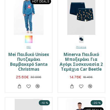
HOT DEALS
MEI
Minerva
Mei Παιδικό Unisex
Minerva Παιδικό
Πυτζαμάκι
Μποξεράκι Για
Βαμβακερό Santa
Αγόρι Συσκευασία 2
Christmas
Τεμάχια Car Beetle
25.60€
32.00€
14.76€
16.40€
-10 %
-20 %