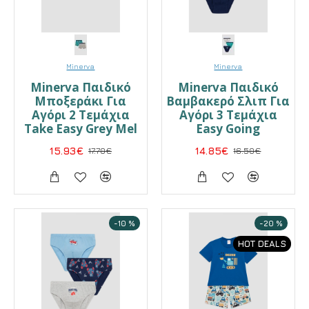
Minerva
Minerva
Minerva Παιδικό
Minerva Παιδικό
Μποξεράκι Για
Βαμβακερό Σλιπ Για
Αγόρι 2 Τεμάχια
Αγόρι 3 Τεμάχια
Take Easy Grey Mel
Easy Going
15.93€
17.70€
14.85€
16.50€
-10 %
-20 %
HOT DEALS