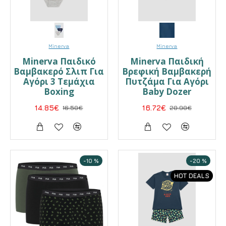
Minerva
Minerva
Minerva Παιδικό
Minerva Παιδική
Βαμβακερό Σλιπ Για
Βρεφική Βαμβακερή
Αγόρι 3 Τεμάχια
Πυτζάμα Για Αγόρι
Boxing
Baby Dozer
14.85€
16.50€
16.72€
20.90€
-10 %
-20 %
HOT DEALS