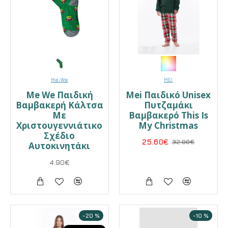
Me-We
MEI
Me We Παιδική
Mei Παιδικό Unisex
Βαμβακερή Κάλτσα
Πυτζαμάκι
Με
Βαμβακερό This Is
Χριστουγεννιάτικο
My Christmas
Σχέδιο
25.60€
32.00€
Αυτοκινητάκι
4.90€
-20 %
-10 %