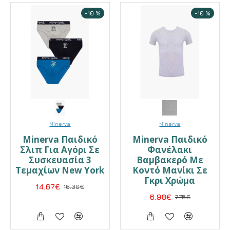
-10 %
-10 %
Minerva
Minerva
Minerva Παιδικό
Minerva Παιδικό
Σλιπ Για Αγόρι Σε
Φανέλακι
Συσκευασία 3
Βαμβακερό Με
Τεμαχίων New York
Κοντό Μανίκι Σε
Γκρι Χρώμα
14.67€
16.30€
6.98€
7.75€