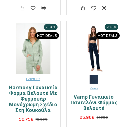
-30 %
-30 %
HOT DEALS
HOT DEALS
HARMONY
Harmony Γυναικεία
Vamp
Φόρμα Βελουτέ Με
Vamp Γυναικείο
Φερμουάρ
Παντελόνι Φόρμας
Μονόχρωμη Σχέδιο
Βελουτέ
Στη Κουκούλα
25.90€
37.00€
50.75€
72.50€