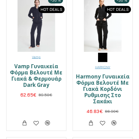
-30 %
-30 %
HOT DEALS
HOT DEALS
Vamp
Vamp Γυναικεία
HARMONY
Φόρμα Βελουτέ Με
Harmony Γυναικεία
Γιακά & Φερμουάρ
Φόρμα Βελουτέ Με
Dark Gray
Γιακά Κορδόνι
Ρυθμισης Στο
62.65€
89.50€
Σακάκι
46.83€
66.90€