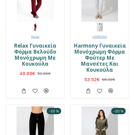
Relax
HARMONY
Relax Γυναικεία
Harmony Γυναικεία
Φόρμα Βελούδο
Μονόχρωμη Φόρμα
Μονόχρωμη Με
Φούτερ Με
Κουκούλα
Μανσέτες Και
Κουκούλα
48.88€
52.00€
53.52€
66.90€
-20 %
-20 %