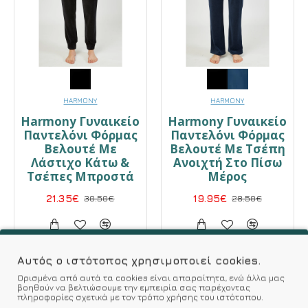
HARMONY
HARMONY
Harmony Γυναικείο
Harmony Γυναικείο
Παντελόνι Φόρμας
Παντελόνι Φόρμας
Βελουτέ Με
Βελουτέ Με Τσέπη
Λάστιχο Κάτω &
Ανοιχτή Στο Πίσω
Τσέπες Μπροστά
Μέρος
21.35€
30.50€
19.95€
28.50€
Αυτός ο ιστότοπος χρησιμοποιεί cookies.
-30 %
-30 %
Ορισμένα από αυτά τα cookies είναι απαραίτητα, ενώ άλλα μας
βοηθούν να βελτιώσουμε την εμπειρία σας παρέχοντας
HOT DEALS
HOT DEALS
πληροφορίες σχετικά με τον τρόπο χρήσης του ιστότοπου.