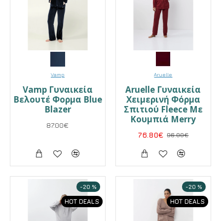
Vamp
Aruelle
Vamp Γυναικεία
Aruelle Γυναικεία
Βελουτέ Φορμα Blue
Χειμερινή Φόρμα
Blazer
Σπιτιού Fleece Με
Κουμπιά Merry
87.00€
76.80€
96.00€
-20 %
-20 %
HOT DEALS
HOT DEALS