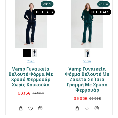
-30 %
-30 %
HOT DEALS
HOT DEALS
Vamp
Vamp
Vamp Γυναικεία
Vamp Γυναικεία
Βελουτέ Φόρμα Με
Φόρμα Βελουτέ Με
Χρυσό Φερμουάρ
Ζακέτα Σε Ίσια
Χωρίς Κουκούλα
Γραμμή Με Χρυσό
Φερμουάρ
66.15€
94.50€
69.65€
99.50€