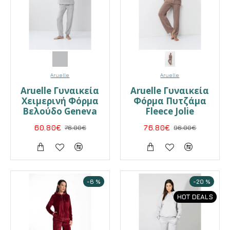
Aruelle
Aruelle
Aruelle Γυναικεία
Aruelle Γυναικεία
Χειμερινή Φόρμα
Φόρμα Πυτζάμα
Βελούδο Geneva
Fleece Jolie
60.80€
76.00€
76.80€
96.00€
-6 %
-20 %
HOT DEALS