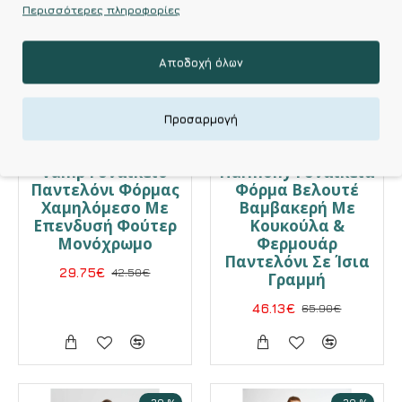
Περισσότερες πληροφορίες
Αποδοχή όλων
Προσαρμογή
Vamp
HARMONY
Vamp Γυναικείο
Harmony Γυναικεία
Παντελόνι Φόρμας
Φόρμα Βελουτέ
Χαμηλόμεσο Με
Βαμβακερή Με
Επενδυσή Φούτερ
Κουκούλα &
Μονόχρωμο
Φερμουάρ
Παντελόνι Σε Ίσια
29.75€
42.50€
Γραμμή
46.13€
65.90€