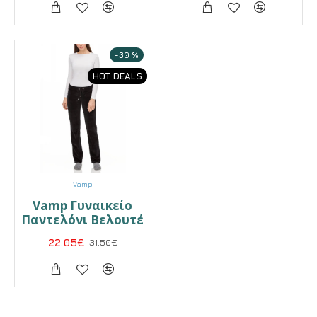
-30 %
HOT DEALS
Vamp
Vamp Γυναικείο
Παντελόνι Βελουτέ
22.05€
31.50€