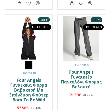
-30 %
-30 %
HOT DEALS
HOT DEALS
Four Angels
Four Angels
Four Angels
Γυναικείο
Four Angels
Παντελόνι Φόρμας
Γυναικεία Φόρμα
Βελουτέ
Βαβακερή Με
Επένδυση Φούτερ
21.70€
31.00€
Born To Be Wild
57.68€
82.40€