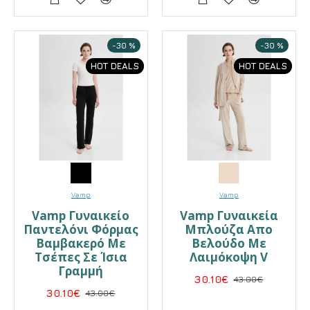
-30 %
-30 %
HOT DEALS
HOT DEALS
Vamp
Vamp
Vamp Γυναικείο
Vamp Γυναικεία
Παντελόνι Φόρμας
Μπλούζα Απο
Βαμβακερό Με
Βελούδο Με
Τσέπες Σε Ίσια
Λαιμόκοψη V
Γραμμή
30.10€
43.00€
30.10€
43.00€