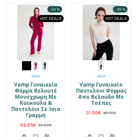
-30 %
-30 %
HOT DEALS
HOT DEALS
Vamp
Vamp
Vamp Γυναικεία
Vamp Γυναικείο
Φόρμα Βελουτέ
Παντελόνι Φορμας
Μονόχρωμη Με
Απο Βελούδο Με
Κουκούλα &
Τσέπες
Παντελόνι Σε Ίσια
31.50€
45.00€
Γραμμή
69.65€
99.50€