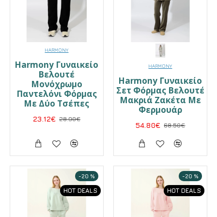
HARMONY
Harmony Γυναικείο
HARMONY
Βελουτέ
Harmony Γυναικείο
Μονόχρωμο
Σετ Φόρμας Βελουτέ
Παντελόνι Φόρμας
Μακριά Ζακέτα Με
Με Δύο Τσέπες
Φερμουάρ
23.12€
28.90€
54.80€
68.50€
-20 %
-20 %
HOT DEALS
HOT DEALS