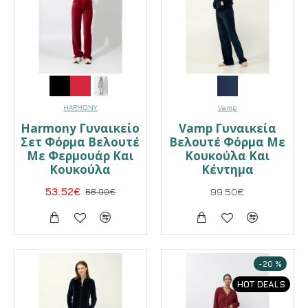
HARMONY
Vamp
Harmony Γυναικείο
Vamp Γυναικεία
Σετ Φόρμα Βελουτέ
Βελουτέ Φόρμα Με
Με Φερμουάρ Και
Κουκούλα Και
Κουκούλα
Κέντημα
53.52€
66.90€
99.50€
-20 %
HOT DEALS