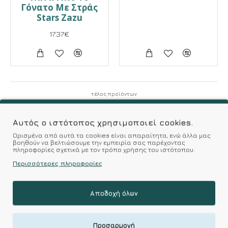
Γόνατο Με Στράς
Stars Zazu
17.37€
τέλος προϊόντων
Γυναικείες Κάλτσες Πάνω Απο Το Γόνατο,
Kalimeratzis-Underwear.com
Αυτός ο ιστότοπος χρησιμοποιεί cookies.
Προϊόντα Σχεδιασμένα για Εσάς & Υφάσματα Υψηλής
Ορισμένα από αυτά τα cookies είναι απαραίτητα, ενώ άλλα μας
Ποιότητας για Αξεπέραστη Αντοχή
βοηθούν να βελτιώσουμε την εμπειρία σας παρέχοντας
πληροφορίες σχετικά με τον τρόπο χρήσης του ιστότοπου.
Περισσότερες πληροφορίες
Αποδοχή όλων
NEWSLETTER
Προσαρμογή