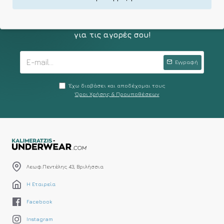
Κάνε σήμερα εγγραφή στο newsletter μας &
κέρδισε κουπούνι -10% επιπλέον έκπτωσης
για τις αγορές σου!
Εγγραφή
Έχω διαβάσει και αποδέχομαι τους
Όροι Χρήσης & Προυποθέσεων
Λεωφ.Πεντέλης 43, Βριλήσσια
Η Εταιρεία
Facebook
Instagram