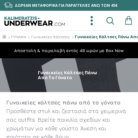
ΔΩΡΕΑΝ ΜΕΤΑΦΟΡΙΚΑ ΓΙΑ ΠΑΡΑΓΓΕΛΙΕΣ ΑΝΩ ΤΩΝ 45€
Γυναικείες Κάλτσες Πάνω Απ
ΓΥΝΑΙΚΑ
Γυναικείες Κάλτσες
Aποστολή & παραλαβή εντός 48 ωρών με Box Now
Γυναικείες Κάλτσες Πάνω
Απο Το Γόνατο
Γυναικείες κάλτσες πάνω από το γόνατο
:
Προσθέστε στυλ και ζεστασιά στα χειμερινά
σας outfits. Βρείτε ποικιλία σχεδίων και
χρωμάτων για κάθε γούστο. Άνεση και
ποιότητα σε κάθε βήμα