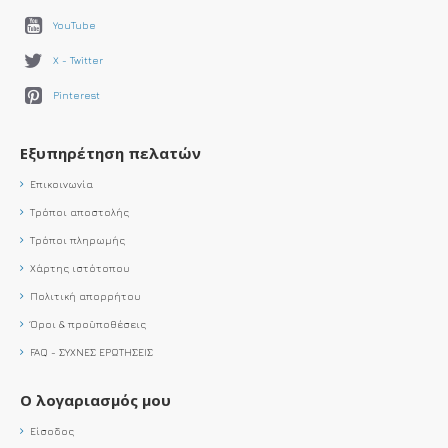
YouTube
X - Twitter
Pinterest
Εξυπηρέτηση πελατών
Επικοινωνία
Τρόποι αποστολής
Τρόποι πληρωμής
Χάρτης ιστότοπου
Πολιτική απορρήτου
Όροι & προϋποθέσεις
FAQ - ΣΥΧΝΕΣ ΕΡΩΤΗΣΕΙΣ
Ο λογαριασμός μου
Είσοδος