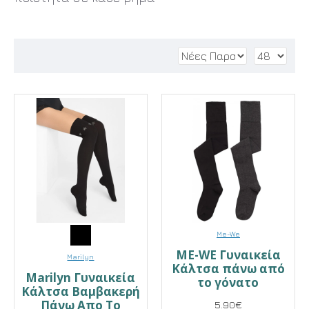
Me-We
ME-WE Γυναικεία
Marilyn
Κάλτσα πάνω από
Marilyn Γυναικεία
το γόνατο
Κάλτσα Βαμβακερή
Πάνω Απο Το
5.90€