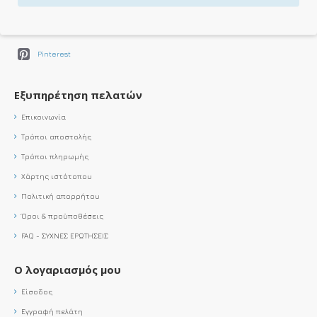
YouTube
X - Twitter
Pinterest
Εξυπηρέτηση πελατών
Επικοινωνία
Τρόποι αποστολής
Τρόποι πληρωμής
Χάρτης ιστότοπου
Πολιτική απορρήτου
Όροι & προϋποθέσεις
FAQ - ΣΥΧΝΕΣ ΕΡΩΤΗΣΕΙΣ
Ο λογαριασμός μου
Είσοδος
Εγγραφή πελάτη