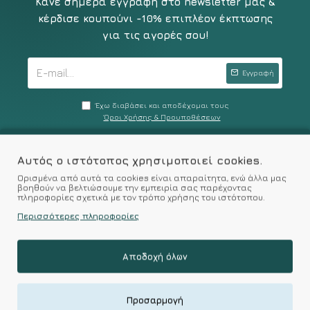
Κάνε σήμερα εγγραφή στο newsletter μας &
κέρδισε κουπούνι -10% επιπλέον έκπτωσης
για τις αγορές σου!
Εγγραφή
Έχω διαβάσει και αποδέχομαι τους
Όροι Χρήσης & Προυποθέσεων
Αυτός ο ιστότοπος χρησιμοποιεί cookies.
Ορισμένα από αυτά τα cookies είναι απαραίτητα, ενώ άλλα μας
βοηθούν να βελτιώσουμε την εμπειρία σας παρέχοντας
πληροφορίες σχετικά με τον τρόπο χρήσης του ιστότοπου.
Περισσότερες πληροφορίες
Λεωφ.Πεντέλης 43, Βριλήσσια
Η Εταιρεία
Αποδοχή όλων
Facebook
Instagram
Προσαρμογή