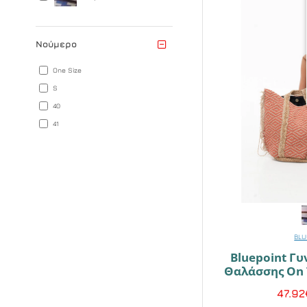
Νούμερο
One Size
S
40
41
BLU
Bluepoint Γυ
Θαλάσσης On T
47.92