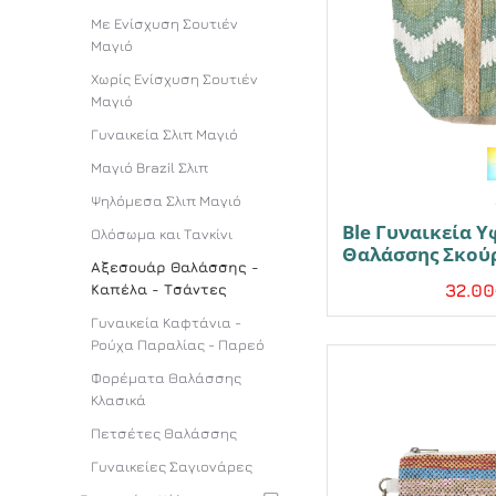
Με Ενίσχυση Σουτιέν
Μαγιό
Χωρίς Ενίσχυση Σουτιέν
Μαγιό
Γυναικεία Σλιπ Μαγιό
Μαγιό Brazil Σλιπ
Ψηλόμεσα Σλιπ Μαγιό
Ble Γυναικεία 
Ολόσωμα και Τανκίνι
Θαλάσσης Σκού
Αξεσουάρ Θαλάσσης -
Καπέλα - Τσάντες
32.0
Γυναικεία Καφτάνια -
Ρούχα Παραλίας - Παρεό
Φορέματα Θαλάσσης
Κλασικά
Πετσέτες Θαλάσσης
Γυναικείες Σαγιονάρες