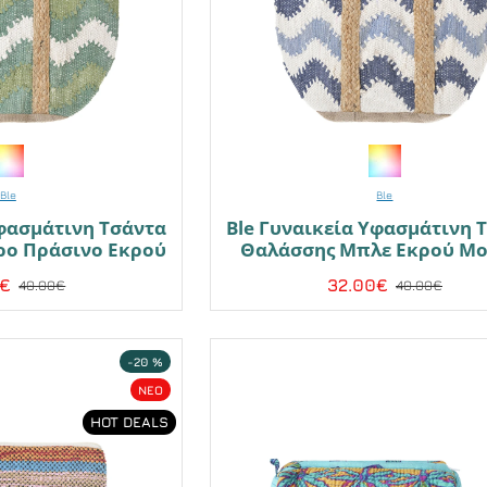
Ble
Ble
Υφασμάτινη Τσάντα
Ble Γυναικεία Υφασμάτινη 
ρο Πράσινο Εκρού
Θαλάσσης Μπλε Εκρού Μο
0€
32.00€
40.00€
40.00€
-20 %
NEO
HOT DEALS