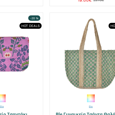
19.00€
-20 %
HOT DEALS
HO
Ble
Ble
είο Τσαντάκι
Ble Γυναικεία Τσάντα Θαλ