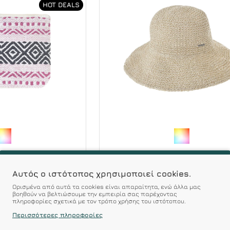
HOT DEALS
Ble
Ble
είο Τσαντάκι
Ble Γυναικείο Καπέλο Ψά
Αυτός ο ιστότοπος χρησιμοποιεί cookies.
 Ροζ - Μαύρο
Bucket Εκρού 57cm
Ορισμένα από αυτά τα cookies είναι απαραίτητα, ενώ άλλα μας
βοηθούν να βελτιώσουμε την εμπειρία σας παρέχοντας
€
12.00€
12.00€
15.00€
πληροφορίες σχετικά με τον τρόπο χρήσης του ιστότοπου.
Περισσότερες πληροφορίες