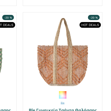
-20 %
-20 %
T DEALS
HOT DEALS
Ble
άσσης
Ble Γυναικεία Τσάντα Θαλάσσης