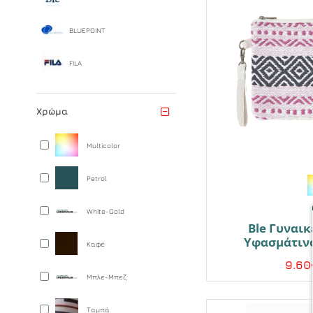
BLUEPOINT
FILA
Χρώμα
Multicolor
Petrol
White-Gold
Ble Γυναικ
Υφασμάτινο
Καφέ
9.60
Μπλε-Μπεζ
Ταμπά