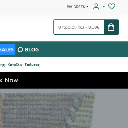
GREEK
0 προϊόν(τα) - 0.00€
SALES
BLOG
ς - Καπέλα - Τσάντες
x Now