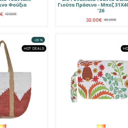
ινο Φούξια
Γιούτα Πράσινο - Μπεζ 31X4
'26
0€
12.50€
32.00€
40.00€
-20 %
HOT DEALS
HO