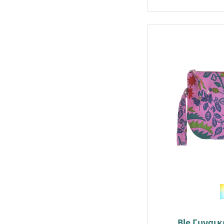
Ble Γυναικ