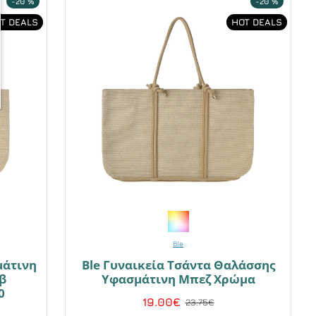
-20 %
-20 %
T DEALS
HOT DEALS
Ble
μάτινη
Ble Γυναικεία Τσάντα Θαλάσσης
β
Υφασμάτινη Μπεζ Χρώμα
0
19.00€
23.75€