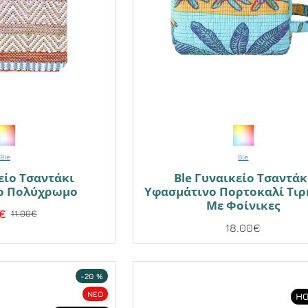
Ble
Ble
είο Τσαντάκι
Ble Γυναικείο Τσαντάκ
ο Πολύχρωμο
Υφασμάτινο Πορτοκαλί Τι
Με Φοίνικες
€
11.00€
18.00€
-20 %
NEO
HO