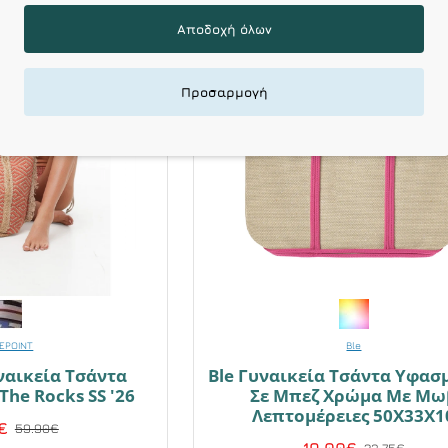
-20 %
Αποδοχή όλων
HOT DEALS
HO
Προσαρμογή
EPOINT
Ble
ναικεία Τσάντα
Ble Γυναικεία Τσάντα Υφασ
he Rocks SS '26
Σε Μπεζ Χρώμα Με Μω
Λεπτομέρειες 50X33X1
€
59.90€
23.75€