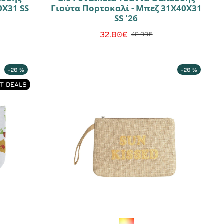
0X31 SS
Γιούτα Πορτοκαλί - Μπεζ 31X40X31
SS '26
32.00€
40.00€
-20 %
-20 %
T DEALS