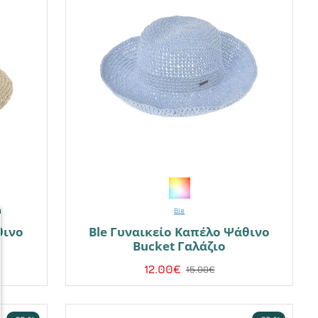
Ble
θινο
Ble Γυναικείο Καπέλο Ψάθινο
Bucket Γαλάζιο
12.00€
15.00€