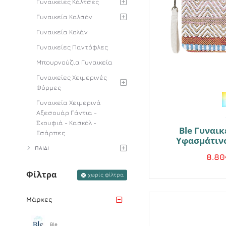
Γυναικείες Κάλτσες
Γυναικεία Καλσόν
Γυναικεία Κολάν
Γυναικείες Παντόφλες
Μπουρνούζια Γυναικεία
Γυναικείες Χειμερινές
Φόρμες
Γυναικεία Χειμερινά
Αξεσουάρ Γάντια -
Σκουφιά - Κασκόλ -
Ble Γυναικ
Εσάρπες
Υφασμάτιν
ΠΑΙΔΙ
8.80
Φίλτρα
χωρίς φίλτρα
Μάρκες
Ble