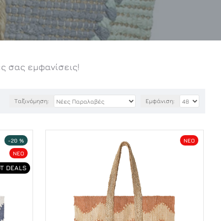
ς σας εμφανίσεις!
Ταξινόμηση:
Εμφάνιση:
-20 %
NEO
NEO
T DEALS