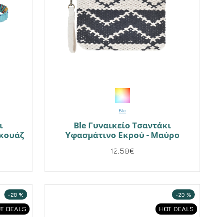
Ble
ι
Ble Γυναικείο Τσαντάκι
ρκουάζ
Υφασμάτινο Εκρού - Μαύρο
12.50€
-20 %
-20 %
T DEALS
HOT DEALS