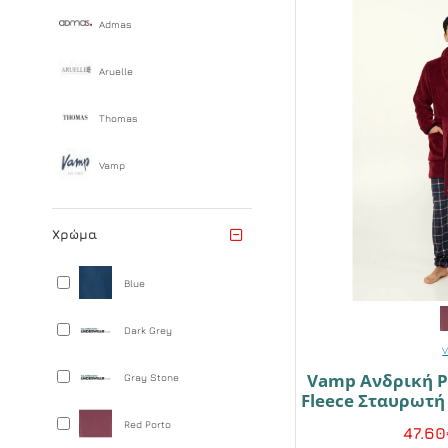
Admas
Aruelle
Thomas
Vamp
Χρώμα
Blue
Dark Grey
Vamp Ανδρική 
Gray Stone
Fleece Σταυρωτ
Red Porto
47.60