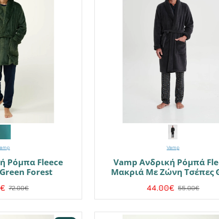
Vamp
Vamp
ή Ρόμπα Fleece
Vamp Ανδρική Ρόμπά Fle
Green Forest
Μακριά Με Ζώνη Τσέπες 
0€
44.00€
72.00€
55.00€