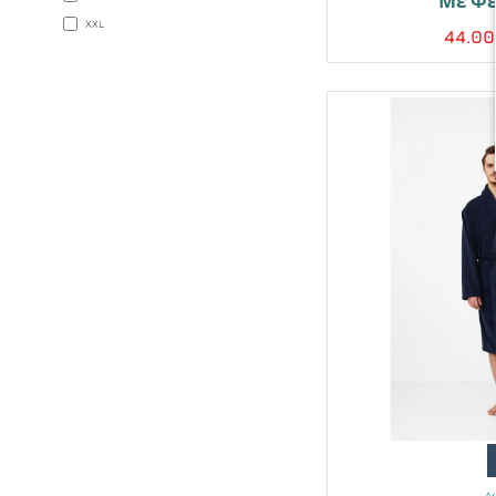
Με Φ
XXL
44.0
A