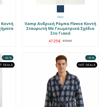
Vamp
 Κοντή
Vamp Ανδρική Ρόμπα Fleece Κοντή
χήματα
Σταυρωτή Με Γεωμετρικά Σχέδια
Στο Γιακά
47.25€
67.50€
-30 %
-10 %
T DEALS
HOT DEALS