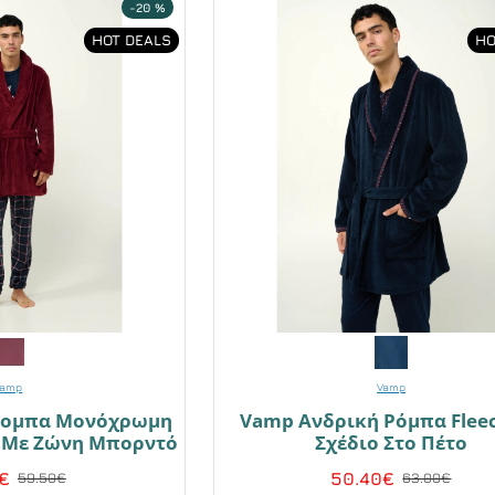
-20 %
HOT DEALS
HO
Vamp
Vamp
Ρομπα Μονόχρωμη
Vamp Ανδρική Ρόμπα Flee
ή Με Ζώνη Μπορντό
Σχέδιο Στο Πέτο
€
50.40€
59.50€
63.00€