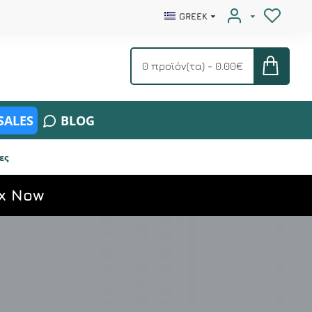
GREEK
0 προϊόν(τα) - 0.00€
SALES
BLOG
ες
x Now