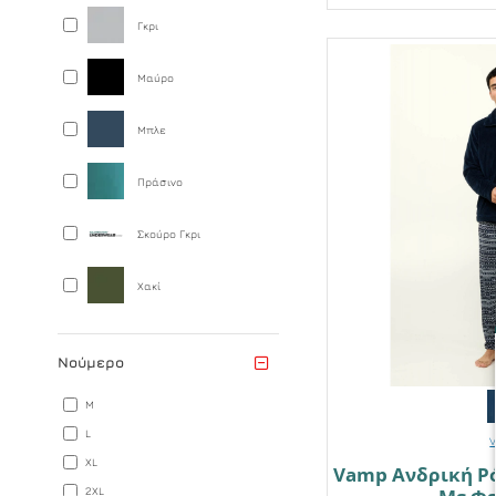
Γκρι
Μαύρο
Μπλε
Πράσινο
Σκούρο Γκρι
Χακί
Νούμερο
M
L
XL
Vamp Ανδρική Ρό
2XL