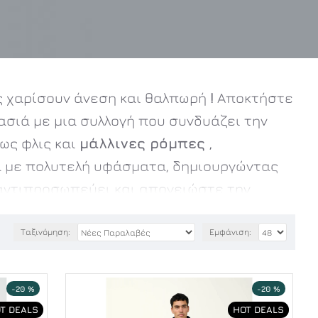
 χαρίσουν άνεση και θαλπωρή
!
Αποκτήστε
σιά με μια συλλογή που συνδυάζει την
ως φλις και
μάλλινες ρόμπες
,
α με πολυτελή υφάσματα, δημιουργώντας
 αντιπροσωπεύει και απογειώστε την
εστασιά και στυλ.
Ταξινόμηση:
Εμφάνιση:
-20 %
-20 %
T DEALS
HOT DEALS