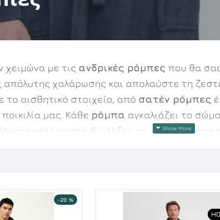
ν χειμώνα με τις
ανδρικές ρόμπες
που θα σας
ς απόλυτης χαλάρωσης και απολαύστε τη ζεστα
ε το αισθητικό στοιχείο, από
σατέν
ρόμπες
έ
ποικιλία μας. Κάθε
ρόμπα
αγκαλιάζει το σώμ
όλυτης χαλάρωσης. Επιλέξτε το στυλ που σας
 σας με μια
ρόμπα
που συνδυάζει ποιότητα, ζ
-20 %
HO