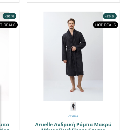
-20 %
-20 %
T DEALS
HOT DEALS
Aruelle
όμπα
Aruelle Ανδρική Ρόμπα Μακρύ