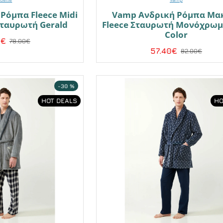
 Ρόμπα Fleece Midi
Vamp Ανδρική Ρόμπα Μα
ταυρωτή Gerald
Fleece Σταυρωτή Μονόχρωμ
Color
0€
78.00€
57.40€
82.00€
-30 %
HOT DEALS
HO