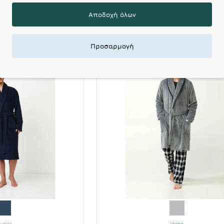
ερμουάρ
Ζακέτα Με Φερμουάρ Divi
Αποδοχή όλων
0€
46.80€
55.00€
58.50€
Προσαρμογή
-30 %
HOT DEALS
HO
ruelle
Vamp