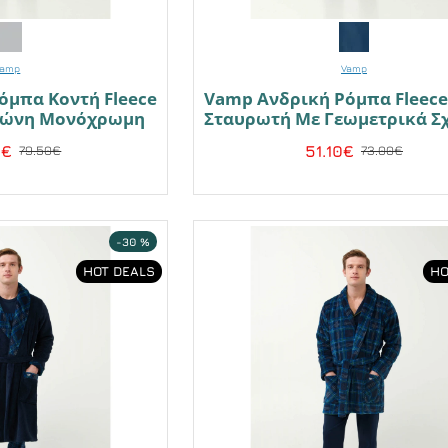
Vamp
Vamp
όμπα Κοντή Fleece
Vamp Ανδρική Ρόμπα Fleece
Ζώνη Μονόχρωμη
Σταυρωτή Με Γεωμετρικά Σ
5€
51.10€
79.50€
73.00€
-30 %
HOT DEALS
HO