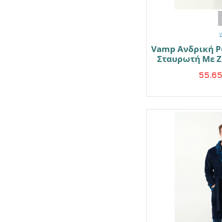
Vamp Ανδρική Ρ
Σταυρωτή Με 
55.6