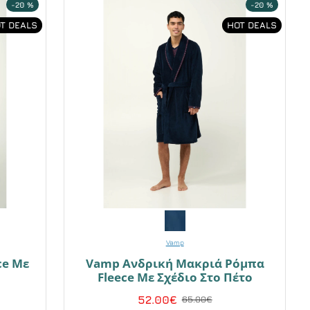
-20 %
-20 %
T DEALS
HOT DEALS
Vamp
ce Με
Vamp Ανδρική Μακριά Ρόμπα
Fleece Με Σχέδιο Στο Πέτο
52.00€
65.00€