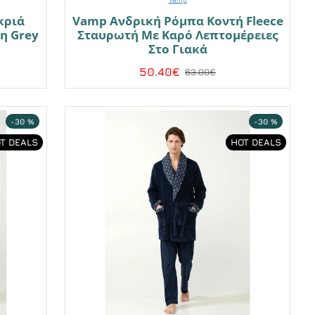
κριά
Vamp Ανδρική Ρόμπα Κοντή Fleece
η Grey
Σταυρωτή Με Καρό Λεπτομέρειες
Στο Γιακά
50.40€
63.00€
-30 %
-30 %
T DEALS
HOT DEALS