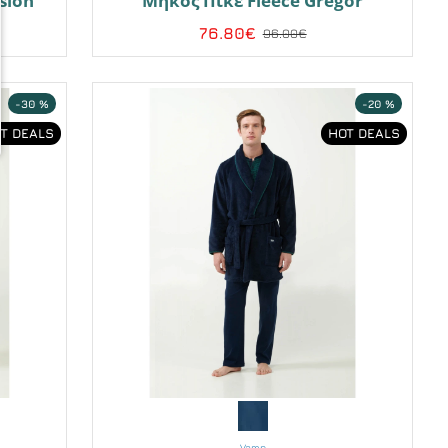
sion
Μήκος Πικέ Fleece Gregor
76.80€
96.00€
-30 %
-20 %
T DEALS
HOT DEALS
Vamp