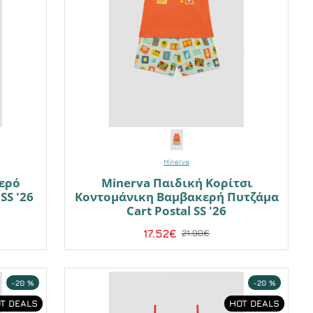
Minerva
ερό
Minerva Παιδική Κορίτσι
SS '26
Κοντομάνικη Βαμβακερή Πυτζάμα
Cart Postal SS '26
17.52€
21.90€
-20 %
-20 %
T DEALS
HOT DEALS