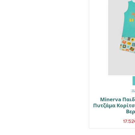
Mi
Minerva Παι
Πυτζάμα Κορίτσι 
Βε
17.52