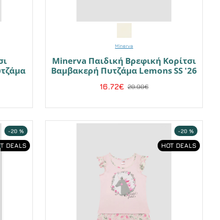
Minerva
σι
Minerva Παιδική Βρεφική Κορίτσι
υτζάμα
Βαμβακερή Πυτζάμα Lemons SS '26
16.72€
20.90€
-20 %
-20 %
T DEALS
HOT DEALS