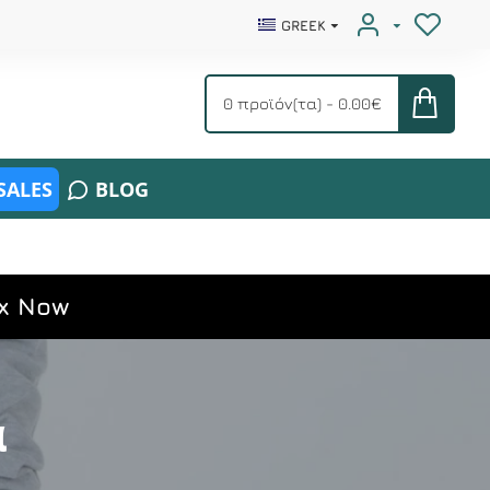
GREEK
0 προϊόν(τα) - 0.00€
SALES
BLOG
x Now
α