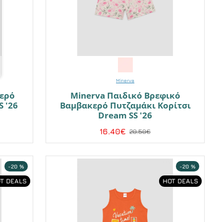
Minerva
κερό
Minerva Παιδικό Βρεφικό
S '26
Βαμβακερό Πυτζαμάκι Κορίτσι
Dream SS '26
16.40€
20.50€
-20 %
-20 %
T DEALS
HOT DEALS