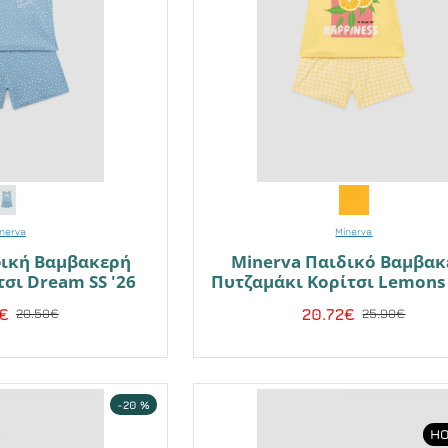
nerva
Minerva
φική Βαμβακερή
Minerva Παιδικό Βαμβακ
σι Dream SS '26
Πυτζαμάκι Κορίτσι Lemons 
€
20.72€
20.50€
25.90€
-20 %
HO