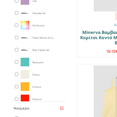
Lila
Mandarine
Mi
Multicolor
Minerva Βαμβα
Κορίτσι Κοντό Μ
Plaid-Yellow Ecru
Red Cabernet
19.12
Βεραμάν
Εκρου
Κίτρινο
Κόκκινο
Νούμερο
Λευκό