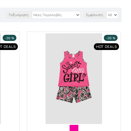
Ταξινόμηση:
Εμφάνιση:
-20 %
-20 %
T DEALS
HOT DEALS