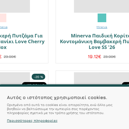
nerva
Minerva
κερή Πυτζάμα Για
Minerva Παιδική Κορίτ
ανίκι Love Cherry
Κοντομάνικη Βαμβακερή Π
Box
Love SS '26
€
19.12€
23.90€
23.90€
-20 %
HOT DEALS
HO
Αυτός ο ιστότοπος χρησιμοποιεί cookies.
Ορισμένα από αυτά τα cookies είναι απαραίτητα, ενώ άλλα μας
βοηθούν να βελτιώσουμε την εμπειρία σας παρέχοντας
πληροφορίες σχετικά με τον τρόπο χρήσης του ιστότοπου.
Περισσότερες πληροφορίες