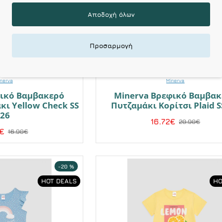
Αποδοχή όλων
Προσαρμογή
nerva
Minerva
δικό Βαμβακερό
Minerva Βρεφικό Βαμβα
κι Yellow Check SS
Πυτζαμάκι Κορίτσι Plaid S
'26
16.72€
20.90€
2€
16.90€
-20 %
HOT DEALS
HO