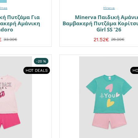
dmas
Minerva
κή Πυτζάμα Για
Minerva Παιδική Αμάνι
βακερή Αμάνικη
Βαμβακερή Πυτζάμα Κορίτσι
ndoro
Girl SS '26
€
21.52€
33.90€
26.90€
-20 %
HOT DEALS
HO