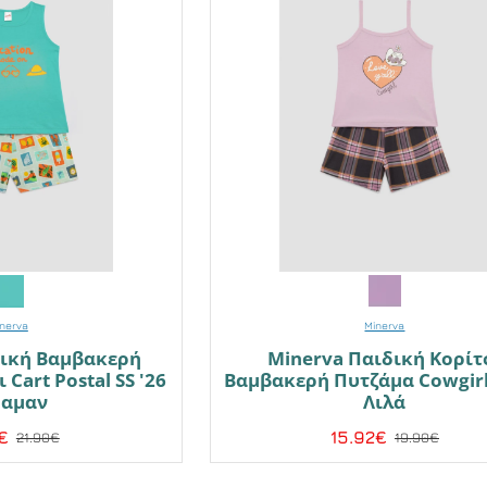
nerva
Minerva
δική Βαμβακερή
Minerva Παιδική Κορίτ
Cart Postal SS '26
Βαμβακερή Πυτζάμα Cowgirl 
ραμαν
Λιλά
€
15.92€
21.90€
19.90€