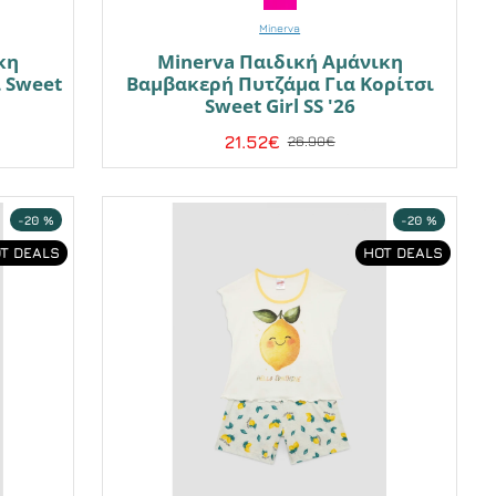
Minerva
κη
Minerva Παιδική Αμάνικη
 Sweet
Βαμβακερή Πυτζάμα Για Κορίτσι
Sweet Girl SS '26
21.52€
26.90€
-20 %
-20 %
T DEALS
HOT DEALS