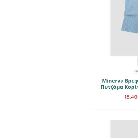
Mi
Minerva Βρε
Πυτζάμα Κορίτ
16.40