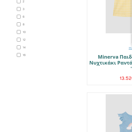
2
Μπλε
3
6
Ροδακινί
8
10
Ροζ
12
14
Mi
Σομόν
16
Minerva Παι
Νυχτικάκι Ραντά
Φούξια
13.5