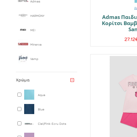
Admas
A
Admas Παιδι
HARMONY
Κορίτσι Βαμ
Sa
MEI
27.12
Minerva
Vamp
Χρώμα
Aqua
Blue
Ciel/Pink-Ecru Dots