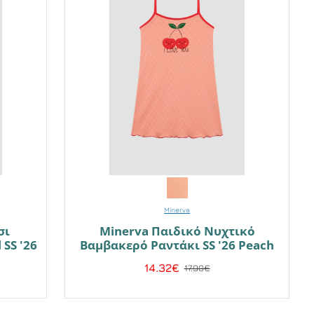
Minerva
σι
Minerva Παιδικό Νυχτικό
SS '26
Βαμβακερό Ραντάκι SS '26 Peach
14.32€
17.90€