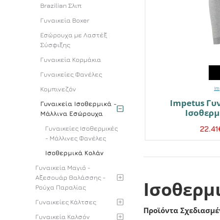
Brazilian Σλιπ
Γυναικεία Boxer
Εσώρουχα με Λαστέξ
Σύσφιξης
Γυναικεία Κορμάκια
Γυναικείες Φανέλες
Κομπινεζόν
Im
Impetus Γυ
Γυναικεία Ισοθερμικά -
Ισοθερμ
Μάλλινα Εσώρουχα
Γυναικείες Ισοθερμικές
22.41
- Μάλλινες Φανέλες
Ισοθερμικά Κολάν
Γυναικεία Μαγιό -
Αξεσουάρ Θαλάσσης -
Ισοθερμ
Ρούχα Παραλίας
Γυναικείες Κάλτσες
Προϊόντα Σχεδιασμέ
Γυναικεία Καλσόν