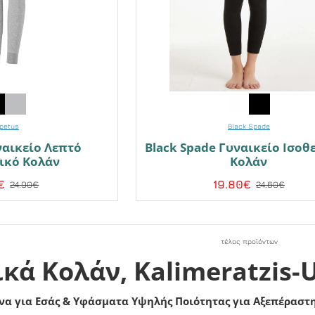
petus
Black Spade
ναικείο Λεπτό
Black Spade Γυναικείο Ισοθ
ικό Κολάν
Κολάν
€
19.80€
24.90€
24.60€
τέλος προϊόντων
ικά Κολάν, Kalimeratzis
να για Εσάς & Υφάσματα Υψηλής Ποιότητας για Αξεπέραστ