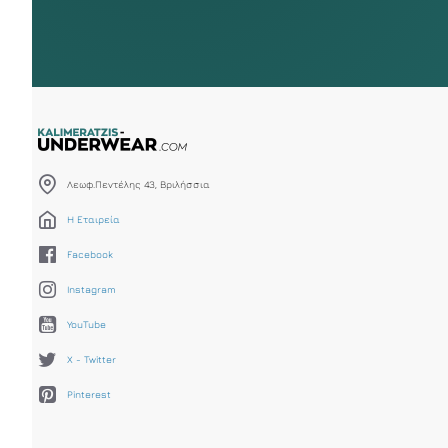
Λεωφ.Πεντέλης 43, Βριλήσσια
Η Εταιρεία
Facebook
Instagram
YouTube
X - Twitter
Pinterest