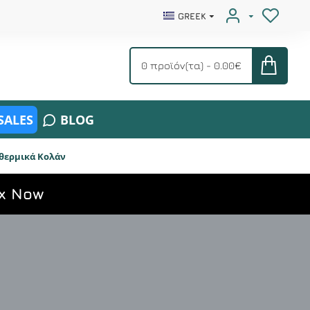
GREEK
0 προϊόν(τα) - 0.00€
SALES
BLOG
θερμικά Κολάν
x Now