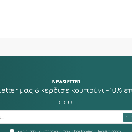
NEWSLETTER
tter μας & κέρδισε κουπούνι -10% ε
σου!
Ε
Έχω διαβάσει και αποδέχομαι τους
Όροι Χρήσης & Προυποθέσεων