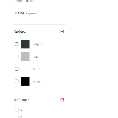
Dedes
Impetus
Χρώμα
Ανθρακί
Γκρι
Λευκό
Μαύρο
Νούμερο
S
M