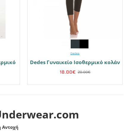
Dedes
ερμικό
Dedes Γυναικείο Ισοθερμικό κολάν
18.00€
20.00€
-Underwear.com
η Αντοχή