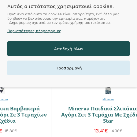
Αυτός ο ιστότοπος χρησιμοποιεί cookies.
Ορισμένα από αυτά τα cookies είναι απαραίτητα, ενώ άλλα μας
βοηθούν να βελτιώσουμε την εμπειρία σας παρέχοντας
πληροφορίες σχετικά με τον τρόπο χρήσης του ιστότοπου.
Περισσότερες πληροφορίες
Αποδοχή όλων
Προσαρμογή
nerva
Minerva
δικα Βαμβακερά
Minerva Παιδικά Σλιπάκια
όρι Σε 3 Τεμαχίων
Αγόρι Σετ 3 Τεμάχια Με Σχέδ
Σχέδια
Star
€
13.41€
15.30€
14.90€