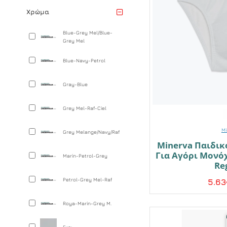
Χρώμα
Blue-Grey Mel/Blue-
Grey Mel
Blue-Navy-Petrol
Gray-Blue
Grey Mel-Raf-Ciel
Mi
Grey Melange/Navy/Raf
Minerva Παιδικ
Για Αγόρι Μονό
Marin-Petrol-Grey
Re
Petrol-Grey Mel-Raf
5.63
Roya-Marin-Grey M.
Γκρι