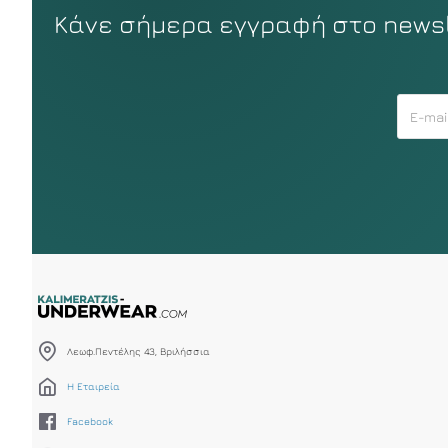
Κάνε σήμερα εγγραφή στο newsle
Λεωφ.Πεντέλης 43, Βριλήσσια
Η Εταιρεία
Facebook