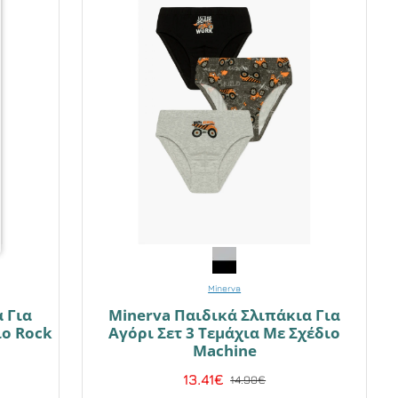
Minerva
 Για
Minerva Παιδικά Σλιπάκια Για
ιο Rock
Αγόρι Σετ 3 Τεμάχια Με Σχέδιο
Machine
13.41€
14.90€