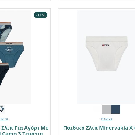
-10 %
nerva
Minerva
 Σλιπ Για Αγόρι Με
Παιδικό Σλιπ Minervakia X
d Camo 3 Τεμάχια