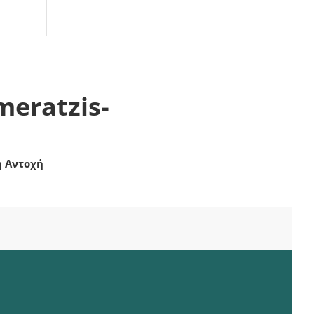
meratzis-
η Αντοχή