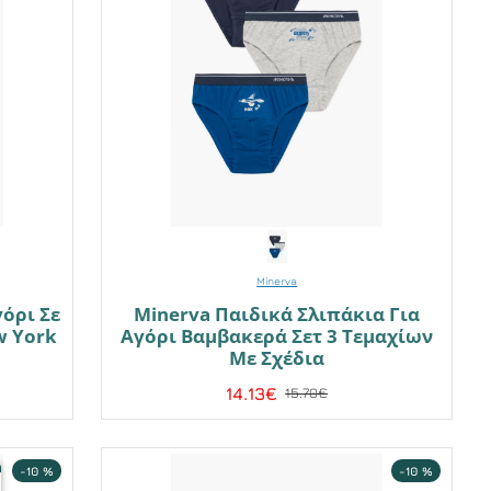
Minerva
γόρι Σε
Minerva Παιδικά Σλιπάκια Για
w York
Αγόρι Βαμβακερά Σετ 3 Τεμαχίων
Με Σχέδια
14.13€
15.70€
-10 %
-10 %