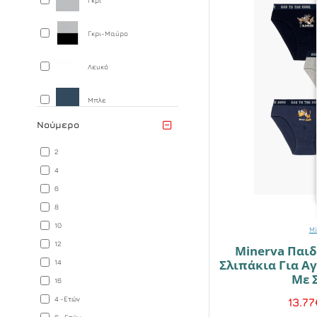
Γκρι-Μαύρο
Λευκό
Μπλε
Νούμερο
2
4
6
8
10
Mi
12
Minerva Παι
Σλιπάκια Για Αγ
14
Με 
16
4 -Ετών
13.77