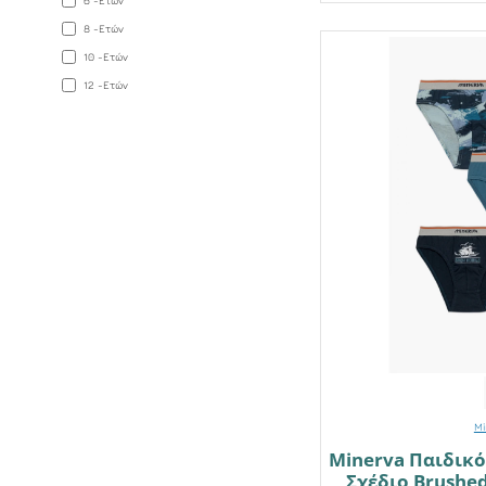
6 -Ετών
8 -Ετών
10 -Ετών
12 -Ετών
Mi
Minerva Παιδικό
Σχέδιο Brushe