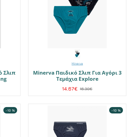
Minerva
ό Σλιπ
Minerva Παιδικό Σλιπ Για Αγόρι 3
ing
Τεμάχια Explore
14.67€
16.30€
-10 %
-10 %