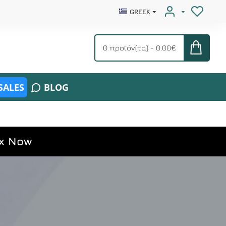
GREEK
0 προϊόν(τα) - 0.00€
SALES
BLOG
x Now