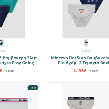
nerva
Minerva
ό Βαμβακερό Σλιπ
Minerva Παιδικό Βαμβακερ
μάχια Easy Going
Για Αγόρι 3 Τεμάχια Box
5€
14.85€
16.50€
16.50€
-14 %