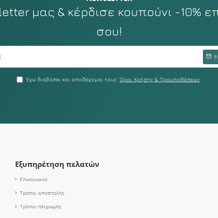
tter μας & κέρδισε κουπούνι -10% ε
σου!
Ε
Έχω διαβάσει και αποδέχομαι τους
Όροι Χρήσης & Προυποθέσεων
Εξυπηρέτηση πελατών
Επικοινωνία
Τρόποι αποστολής
Τρόποι πληρωμής