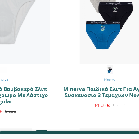
nerva
Minerva
ό Βαμβακερό Σλιπ
Minerva Παιδικό Σλιπ Για Α
χρωμο Με Λάστιχο
Συσκευασία 3 Τεμαχίων Ne
gular
14.67€
16.30€
€
6.55€
-10 %