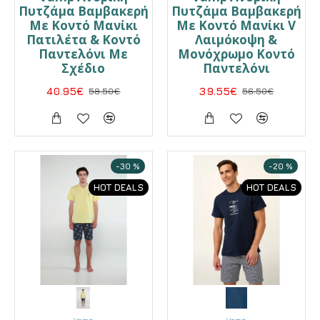
Πυτζάμα Βαμβακερή
Πυτζάμα Βαμβακερή
Με Κοντό Μανίκι
Με Κοντό Μανίκι V
Πατιλέτα & Κοντό
Λαιμόκοψη &
Παντελόνι Με
Μονόχρωμο Κοντό
Σχέδιο
Παντελόνι
40.95€
58.50€
39.55€
56.50€
-30 %
-20 %
HOT DEALS
HOT DEALS