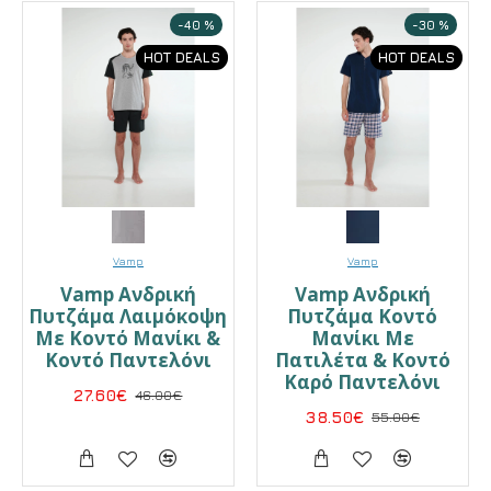
-40 %
-30 %
HOT DEALS
HOT DEALS
Vamp
Vamp
Vamp Ανδρική
Vamp Ανδρική
Πυτζάμα Λαιμόκοψη
Πυτζάμα Κοντό
Με Κοντό Μανίκι &
Μανίκι Με
Κοντό Παντελόνι
Πατιλέτα & Κοντό
Καρό Παντελόνι
27.60€
46.00€
38.50€
55.00€