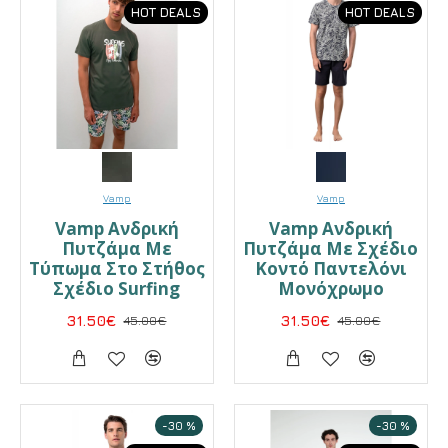
HOT DEALS
HOT DEALS
Vamp
Vamp
Vamp Ανδρική
Vamp Ανδρική
Πυτζάμα Με
Πυτζάμα Με Σχέδιο
Τύπωμα Στο Στήθος
Κοντό Παντελόνι
Σχέδιο Surfing
Μονόχρωμο
31.50€
45.00€
31.50€
45.00€
-30 %
-30 %