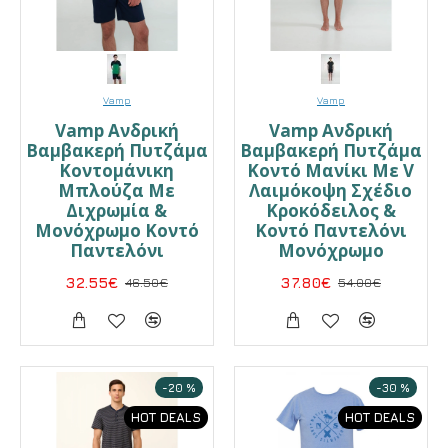
Vamp
Vamp
Vamp Ανδρική
Vamp Ανδρική
Βαμβακερή Πυτζάμα
Βαμβακερή Πυτζάμα
Κοντομάνικη
Κοντό Μανίκι Με V
Μπλούζα Με
Λαιμόκοψη Σχέδιο
Διχρωμία &
Κροκόδειλος &
Μονόχρωμο Κοντό
Κοντό Παντελόνι
Παντελόνι
Μονόχρωμο
32.55€
46.50€
37.80€
54.00€
-20 %
-30 %
HOT DEALS
HOT DEALS