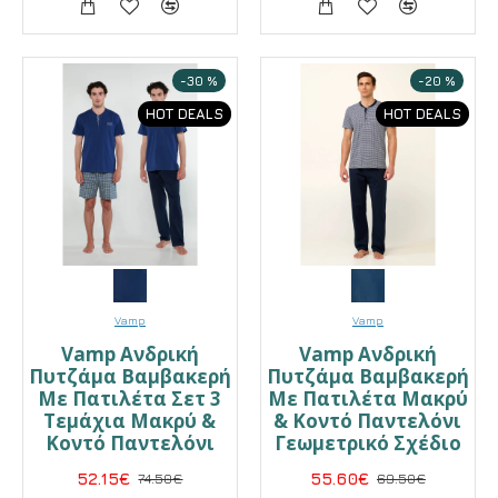
-30 %
-20 %
HOT DEALS
HOT DEALS
Vamp
Vamp
Vamp Ανδρική
Vamp Ανδρική
Πυτζάμα Βαμβακερή
Πυτζάμα Βαμβακερή
Με Πατιλέτα Σετ 3
Με Πατιλέτα Μακρύ
Τεμάχια Μακρύ &
& Κοντό Παντελόνι
Κοντό Παντελόνι
Γεωμετρικό Σχέδιο
52.15€
74.50€
55.60€
69.50€