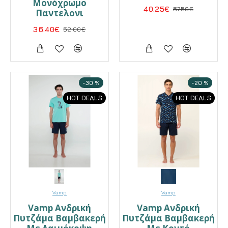
Μονόχρωμο
40.25€
57.50€
Παντελονι
36.40€
52.00€
-30 %
-20 %
HOT DEALS
HOT DEALS
Vamp
Vamp
Vamp Ανδρική
Vamp Ανδρική
Πυτζάμα Βαμβακερή
Πυτζάμα Βαμβακερή