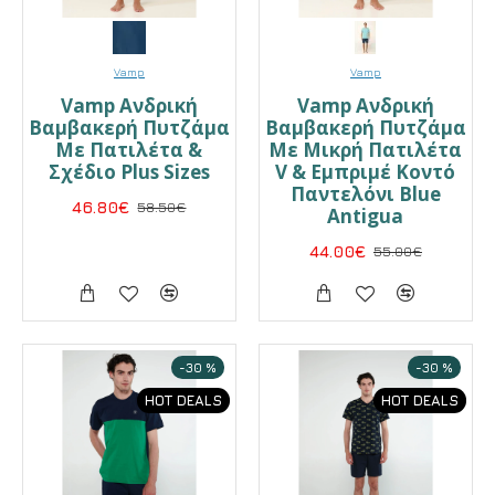
Vamp
Vamp
Vamp Ανδρική
Vamp Ανδρική
Βαμβακερή Πυτζάμα
Βαμβακερή Πυτζάμα
Με Πατιλέτα &
Με Μικρή Πατιλέτα
Σχέδιο Plus Sizes
V & Εμπριμέ Κοντό
Παντελόνι Blue
46.80€
58.50€
Antigua
44.00€
55.00€
-30 %
-30 %
HOT DEALS
HOT DEALS