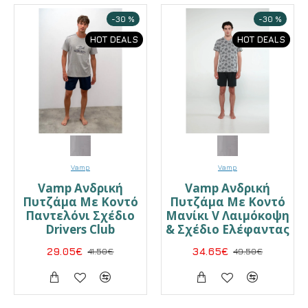
-30 %
-30 %
HOT DEALS
HOT DEALS
Vamp
Vamp
Vamp Ανδρική
Vamp Ανδρική
Πυτζάμα Με Κοντό
Πυτζάμα Με Κοντό
Παντελόνι Σχέδιο
Μανίκι V Λαιμόκοψη
Drivers Club
& Σχέδιο Ελέφαντας
29.05€
41.50€
34.65€
49.50€