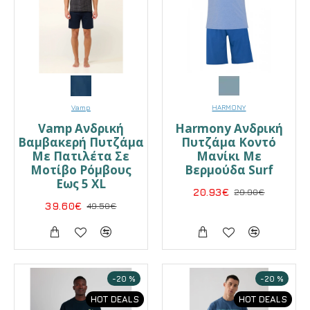
Vamp
HARMONY
Vamp Ανδρική
Harmony Ανδρική
Βαμβακερή Πυτζάμα
Πυτζάμα Κοντό
Με Πατιλέτα Σε
Μανίκι Με
Μοτίβο Ρόμβους
Βερμούδα Surf
Εως 5 XL
20.93€
29.90€
39.60€
49.50€
-20 %
-20 %
HOT DEALS
HOT DEALS