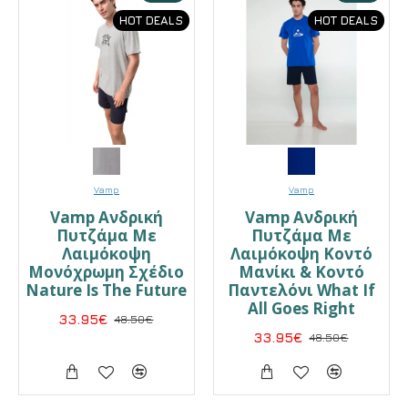
HOT DEALS
HOT DEALS
Vamp
Vamp
Vamp Ανδρική
Vamp Ανδρική
Πυτζάμα Με
Πυτζάμα Με
Λαιμόκοψη
Λαιμόκοψη Κοντό
Μονόχρωμη Σχέδιο
Μανίκι & Κοντό
Nature Is The Future
Παντελόνι What If
All Goes Right
33.95€
48.50€
33.95€
48.50€