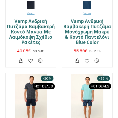
Vamp
Vamp
Vamp Ανδρική
Vamp Ανδρική
Πυτζάμα Βαμβακερή
Βαμβακερή Πυτζάμα
Κοντό Μανίκι Με
Μονόχρωμη Μακρύ
Λαιμόκοψη Σχέδιο
& Κοντό Παντελόνι
Ρακέτες
Blue Color
40.95€
58.50€
55.60€
69.50€
-20 %
-20 %
HOT DEALS
HOT DEALS