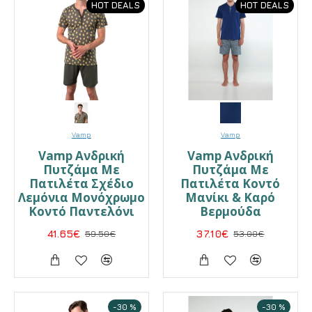
HOT DEALS
HOT DEALS
Vamp
Vamp
Vamp Ανδρική
Vamp Ανδρική
Πυτζάμα Με
Πυτζάμα Με
Πατιλέτα Σχέδιο
Πατιλέτα Κοντό
Λεμόνια Μονόχρωμο
Μανίκι & Καρό
Κοντό Παντελόνι
Βερμούδα
41.65€
59.50€
37.10€
53.00€
-30 %
-30 %