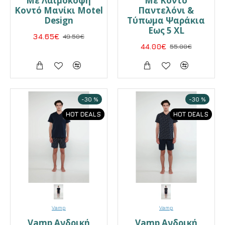
Με Λαιμόκοψη
Με Κοντό
Κοντό Μανίκι Motel
Παντελόνι &
Design
Τύπωμα Ψαράκια
Εως 5 XL
34.65€
49.50€
44.00€
55.00€
-30 %
-30 %
HOT DEALS
HOT DEALS
Vamp
Vamp
Vamp Ανδρική
Vamp Ανδρική