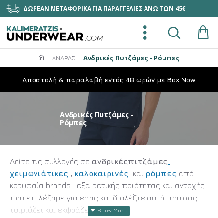
ΔΩΡΕΑΝ ΜΕΤΑΦΟΡΙΚΑ ΓΙΑ ΠΑΡΑΓΓΕΛΙΕΣ ΑΝΩ ΤΩΝ 45€
Ανδρικές Πυτζάμες - Ρόμπες
ΑΝΔΡΑΣ
Aποστολή & παραλαβή εντός 48 ωρών με Box Now
Ανδρικές Πυτζάμες -
Ρόμπες
Δείτε τις συλλογές σε
ανδρικές
πιτζάμες
χειμωνιάτικες
,
καλοκαιρινές
και
ρόμπες
από
κορυφαία brands ...εξαιρετικής ποιότητας και αντοχής
που επιλέξαμε για εσας και διαλέξτε αυτό που σας
ταιριάζει και εκφράζει!