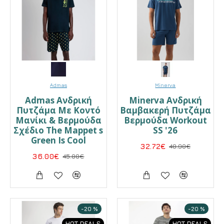
Admas
Minerva
Admas Ανδρική
Minerva Ανδρική
Πυτζάμα Με Κοντό
Βαμβακερή Πυτζάμα
Μανίκι & Βερμούδα
Βερμούδα Workout
Σχέδιο The Mappet s
SS '26
Green Is Cool
32.72€
40.90€
36.00€
45.00€
-20 %
-20 %
HOT DEALS
HOT DEALS