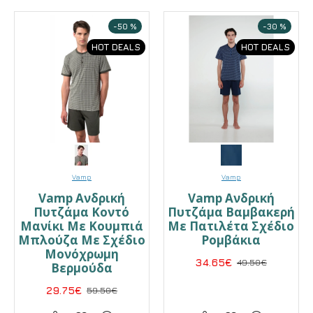
-50 %
-30 %
HOT DEALS
HOT DEALS
Vamp
Vamp
Vamp Ανδρική
Vamp Ανδρική
Πυτζάμα Κοντό
Πυτζάμα Βαμβακερή
Μανίκι Με Κουμπιά
Με Πατιλέτα Σχέδιο
Μπλούζα Με Σχέδιο
Ρομβάκια
Μονόχρωμη
34.65€
49.50€
Βερμούδα
29.75€
59.50€