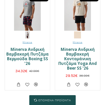
Minerva
Minerva
Minerva Ανδρική
Minerva Ανδρική
Βαμβακερή Πυτζάμα
Βαμβακερή
Βερμούδα Boxing SS
Κοντομάνικη
'26
Πυτζάμα Yoga And
Beer SS '26
34.32€
42.90€
29.52€
36.90€
ΕΠΌΜΕΝΑ ΠΡΟΪΌΝΤΑ