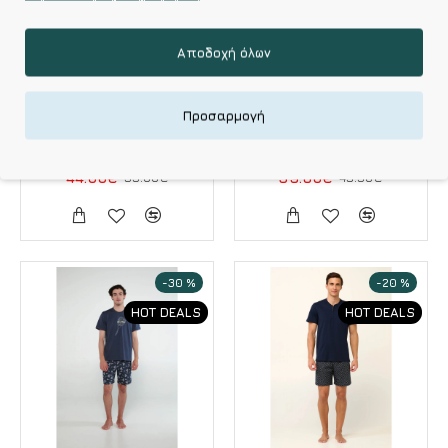
Vamp
Vamp
Αποδοχή όλων
Vamp Ανδρική
Vamp Ανδρική
Πυτζάμα Βαμβακερή
Πυτζάμα Βαμβακερή
Με V Λαιμόκοψη
Λαιμόκοψη & Κοντό
Προσαρμογή
Κοχύλια Dark Grey
Παντελόνι Red Hot
Εως 5 XL
Pepper
44.00€
55.00€
39.60€
49.50€
-30 %
-20 %
HOT DEALS
HOT DEALS