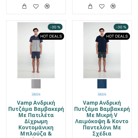
-30 %
-30 %
HOT DEALS
HOT DEALS
Vamp
Vamp
Vamp Ανδρική
Vamp Ανδρική
Πυτζάμα Βαμβακερή
Πυτζάμα Βαμβακερή
Με Πατιλέτα
Με Μικρή V
Δίχρωμη
Λαιμόκοψη & Κοντο
Κοντομάνικη
Παντελόνι Με
Μπλούζα &
Σχέδια