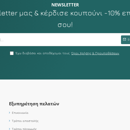
NEWSLETTER
tter μας & κέρδισε κουπούνι -10% ε
σου!
Ε
Έχω διαβάσει και αποδέχομαι τους
Όροι Χρήσης & Προυποθέσεων
Εξυπηρέτηση πελατών
Επικοινωνία
Τρόποι αποστολής
Τρόποι πληρωμής