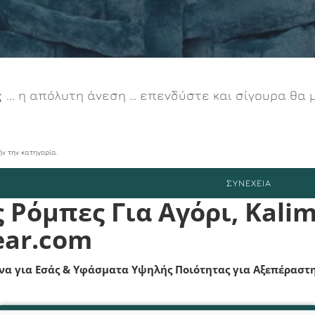
ς
... η απόλυτη άνεση … επενδύστε και σίγουρα θα
ν την κατηγορία.
ΣΥΝΈΧΕΙΑ
 Ρόμπες Για Αγόρι, Kalim
ar.com
να για Εσάς & Υφάσματα Υψηλής Ποιότητας για Αξεπέραστ