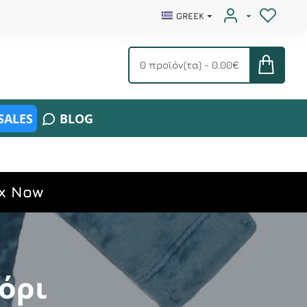
GREEK
0 προϊόν(τα) - 0.00€
SALES
BLOG
x Now
όρι