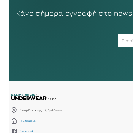
Κάνε σήμερα εγγραφή στο newsle
Λεωφ.Πεντέλης 43, Βριλήσσια
Η Εταιρεία
Facebook