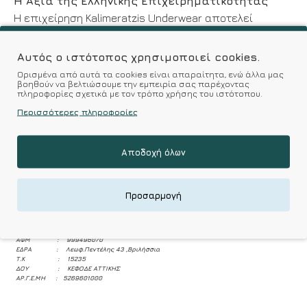
Η Αξία της Ελληνικής Επιχειρηματικότητας
Η επιχείρηση Kalimeratzis Underwear αποτελεί
σύμβολο της ελληνικής επιχειρηματικότητας και της
ποιότητας των ελληνικών προϊόντων. Με σταθερή
Αυτός ο ιστότοπος χρησιμοποιεί cookies.
δέσμευση στην παροχή ανώτερης ποιότητας και
Ορισμένα από αυτά τα cookies είναι απαραίτητα, ενώ άλλα μας
βοηθούν να βελτιώσουμε την εμπειρία σας παρέχοντας
άψογης εξυπηρέτησης, συνεχίζουμε να
πληροφορίες σχετικά με τον τρόπο χρήσης του ιστότοπου.
εξελισσόμαστε και να πρωτοπορούμε στον χώρο της
Περισσότερες πληροφορίες
ένδυσης και της μόδας, προσφέροντας αξία σε κάθε
σας επιλογή.
Αποδοχή όλων
Προσαρμογή
Στοιχεία Εταιρίας :
Επωνυμία : Κ&Τ ΚΑΛΗΜΕΡΑΤΖΗ & ΣΙΑ Ο.Ε
ΑΦΜ : 999496070
ΕΔΡΑ : Λεωφ.Πεντέλης 43 ,Βριλήσσια
Τ.Κ : 15235
ΔΟΥ : ΚΕΦΟΔΕ ΑΤΤΙΚΗΣ
ΑΡ.Γ.Ε.ΜΗ : 5269601000