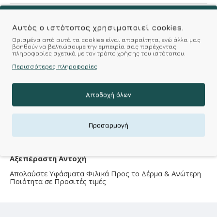
Σύμφωνα με 0 αξιολογήσεις.
-
Γράψτε μια κριτική
Αυτός ο ιστότοπος χρησιμοποιεί cookies.
Ορισμένα από αυτά τα cookies είναι απαραίτητα, ενώ άλλα μας
βοηθούν να βελτιώσουμε την εμπειρία σας παρέχοντας
πληροφορίες σχετικά με τον τρόπο χρήσης του ιστότοπου.
Χαρακτηριστικά
Περισσότερες πληροφορίες
Ποιότητα-υλικό κατασκευής
Αποδοχή όλων
Material
65% Polyamide Thermal 35 % Cotton
Προσαρμογή
Kalimeratzis Underwear : Προϊόντα Σχεδιασμένα για
Εσάς & Υφάσματα Υψηλής Ποιότητας για
Αξεπέραστη Αντοχή
Απολαύστε Υφάσματα Φιλικά Προς το Δέρμα & Ανώτερη
Ποιότητα σε Προσιτές τιμές
ΣΧΕΤΙΚΑ ΠΡΟΪΟΝΤΑ
ΕΙΔΑΤΕ ΠΡΟΣΦΑΤΑ