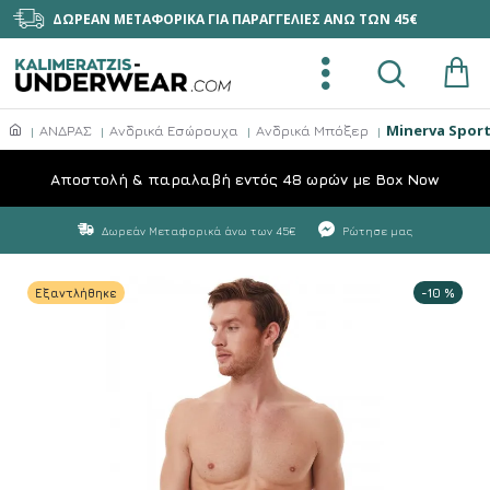
ΔΩΡΕΑΝ ΜΕΤΑΦΟΡΙΚΑ ΓΙΑ ΠΑΡΑΓΓΕΛΙΕΣ ΑΝΩ ΤΩΝ 45€
Minerva Spor
ΑΝΔΡΑΣ
Ανδρικά Εσώρουχα
Ανδρικά Μπόξερ
Aποστολή & παραλαβή εντός 48 ωρών με Box Now
Δωρεάν Μεταφορικά άνω των 45€
Ρώτησε μας
Εξαντλήθηκε
-10 %