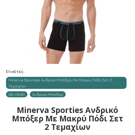
Ετικέτες:
Minerva Sporties Ανδρικό Μπόξερ Με Μακρύ Πόδι Σετ 2
Τεμαχίων
96-29412
Ανδρικά Μπόξερ
Minerva Sporties Ανδρικό
Μπόξερ Με Μακρύ Πόδι Σετ
2 Τεμαχίων