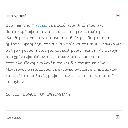
Περιγραφή
Sporties long
Μπόξερ
, με μακρύ πόδι. Από ελαστικό
βαμβακερό ύφασμα για περισσότερη ελαστικότητα,
ελευθερία κινήσεων και άνεση καθ΄ όλη τη διάρκεια της
ημέρας. Εφαρμόζει στο σώμα χωρίς να στενεύει, ιδανικό για
αθλητική δραστηριότητα και καθημερινή χρήση. Με αντοχή
στο χρόνο ,φαρδύ εντυπωσιακό λάστιχο μέσης με
επαναλαμβανόμενο λογότυπο και διακοσμητική ρίγα.
Μοντέρνος σχεδιασμός, με έντονες αντιθέσεις χρωμάτων
και απόλυτα μαλακές ραφές. Πωλείται σε συσκευασία 2
τεμαχίων.
Σύνθεση 95%COTTON 5%ELASTANE
Κριτικές