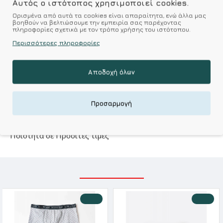
Αυτός ο ιστότοπος χρησιμοποιεί cookies.
Ορισμένα από αυτά τα cookies είναι απαραίτητα, ενώ άλλα μας
βοηθούν να βελτιώσουμε την εμπειρία σας παρέχοντας
Επιθυμητό
Σύγκριση
πληροφορίες σχετικά με τον τρόπο χρήσης του ιστότοπου.
Περισσότερες πληροφορίες
Σύμφωνα με 0 αξιολογήσεις.
-
Γράψτε μια κριτική
Αποδοχή όλων
Kalimeratzis Underwear : Προϊόντα Σχεδιασμένα για
Εσάς & Υφάσματα Υψηλής Ποιότητας για
Προσαρμογή
Αξεπέραστη Αντοχή
Απολαύστε Υφάσματα Φιλικά Προς το Δέρμα & Ανώτερη
Ποιότητα σε Προσιτές τιμές
ΣΧΕΤΙΚΑ ΠΡΟΪΟΝΤΑ
-10 %
-10 %