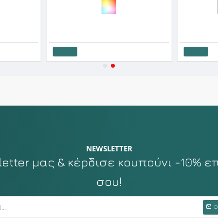
Admas Ανδρικό Βαμβακερό Σετ Μπόξερ 2 Τεμάχια Snoopy Peanuts
Admas Ανδρικό Μπόξερ Βαμβακερό Με Σχέδια Elegant Μουστάκι - Γραβάτα Σετ 2 Τεμαχίων
Apple Ανδρικ
27.45€
30.50€
12.15€
13.
Καλάθι
Καλάθι
NEWSLETTER
tter μας & κέρδισε κουπούνι -10% ε
σου!
Ε