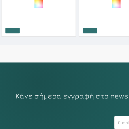
Admas Ανδρικό Βαμβακερό Σετ Μπόξερ 2 Τεμάχια Disney Lost Mickey
30.15€
33.50€
32.50€
Καλάθι
Καλάθι
Κάνε σήμερα εγγραφή στο newsle