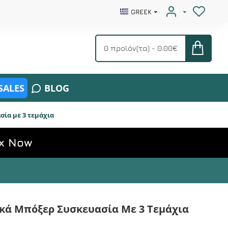
GREEK
0 προϊόν(τα) - 0.00€
SALES
BLOG
σία με 3 τεμάχια
x Now
ικά Μπόξερ Συσκευασία Με 3 Τεμάχια