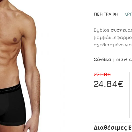
ΠΕΡΙΓΡΑΦΉ
ΚΡΙ
Byblos συσκευα
βαμβάκι,εφαρμο
σχεδιασμένο για
Σύνθεση :93% c
27.60€
24.84€
Διαθέσιμες 