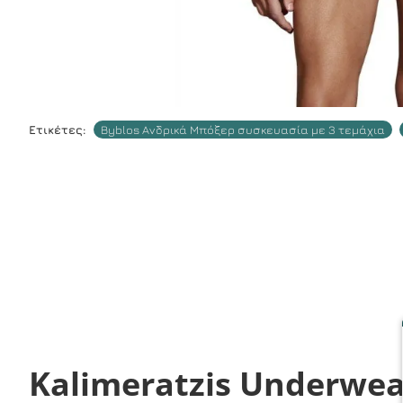
Ετικέτες:
Byblos Ανδρικά Μπόξερ συσκευασία με 3 τεμάχια
Kalimeratzis Underwea