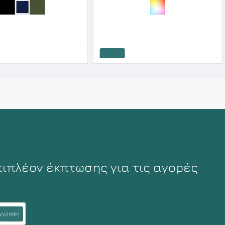
ό Boxer Μονόχρωμο Απο Bamboo
Apple Ανδρικό Μπόξερ Βαμβακερό 2 Τεμάχια Σχέδιο Skate
50€
20.61€
22.90€
Καλάθι
πιπλέον έκπτωσης για τις αγορές
γγραφή