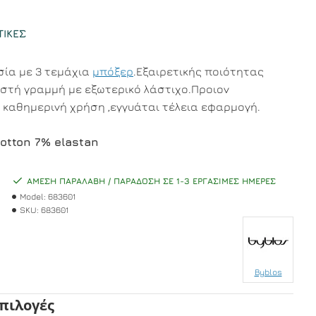
ΤΙΚΈΣ
σία με 3 τεμάχια
μπόξερ
.Εξαιρετικής ποιότητας
στή γραμμή με εξωτερικό λάστιχο.Προιον
 καθημερινή χρήση ,εγγυάται τέλεια εφαρμογή.
otton 7% elastan
ΆΜΕΣΗ ΠΑΡΑΛΑΒΉ / ΠΑΡΆΔΟΣΗ ΣΕ 1-3 ΕΡΓΆΣΙΜΕΣ ΗΜΈΡΕΣ
Model:
683601
SKU:
683601
Byblos
Επιλογές