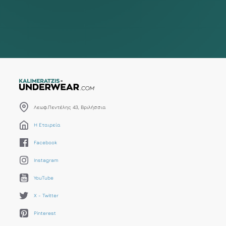
Λεωφ.Πεντέλης 43, Βριλήσσια
Η Εταιρεία
Facebook
Instagram
YouTube
X - Twitter
Pinterest