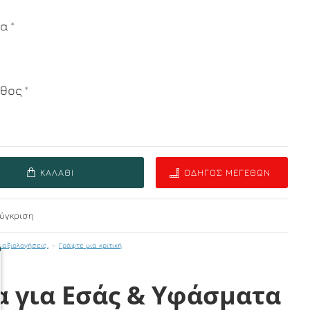
μα
εθος
ΚΑΛΆΘΙ
ΟΔΗΓΌΣ ΜΕΓΕΘΏΝ
ύγκριση
 αξιολογήσεις.
-
Γράψτε μια κριτική
α για Εσάς & Υφάσματα