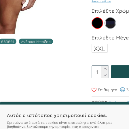
Reset options
Επιλέξτε Χρώ
Επιλέξτε Μέγ
683601
Ανδρικά Μπόξερ
XXL
Επιθυμητό
Σ
Σύμφωνα με 0
Αυτός ο ιστότοπος χρησιμοποιεί cookies.
r : Προϊόντα Σχεδιασμέν
Ορισμένα από αυτά τα cookies είναι απαραίτητα, ενώ άλλα μας
βοηθούν να βελτιώσουμε την εμπειρία σας παρέχοντας