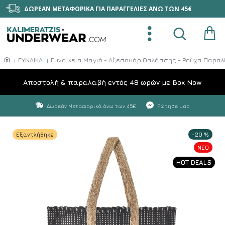
ΔΩΡΕΑΝ ΜΕΤΑΦΟΡΙΚΑ ΓΙΑ ΠΑΡΑΓΓΕΛΙΕΣ ΑΝΩ ΤΩΝ 45€
ΓΥΝΑΙΚΑ
Γυναικεία Μαγιό - Αξεσουάρ Θαλάσσης - Ρούχα Παραλ
Aποστολή & παραλαβή εντός 48 ωρών με Box Now
Δωρεάν Μεταφορικά άνω των 45€
Ρώτησε μας
Εξαντλήθηκε
-20 %
NEO
HOT DEALS