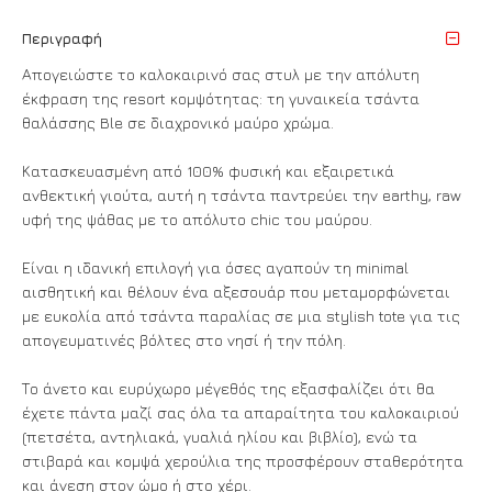
Περιγραφή
Απογειώστε το καλοκαιρινό σας στυλ με την απόλυτη
έκφραση της resort κομψότητας: τη γυναικεία τσάντα
θαλάσσης Ble σε διαχρονικό μαύρο χρώμα.
Κατασκευασμένη από 100% φυσική και εξαιρετικά
ανθεκτική γιούτα, αυτή η τσάντα παντρεύει την earthy, raw
υφή της ψάθας με το απόλυτο chic του μαύρου.
Είναι η ιδανική επιλογή για όσες αγαπούν τη minimal
αισθητική και θέλουν ένα αξεσουάρ που μεταμορφώνεται
με ευκολία από τσάντα παραλίας σε μια stylish tote για τις
απογευματινές βόλτες στο νησί ή την πόλη.
Το άνετο και ευρύχωρο μέγεθός της εξασφαλίζει ότι θα
έχετε πάντα μαζί σας όλα τα απαραίτητα του καλοκαιριού
(πετσέτα, αντηλιακά, γυαλιά ηλίου και βιβλίο), ενώ τα
στιβαρά και κομψά χερούλια της προσφέρουν σταθερότητα
και άνεση στον ώμο ή στο χέρι.