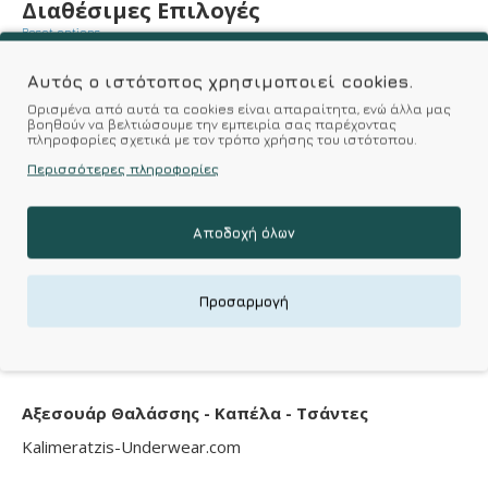
Διαθέσιμες Επιλογές
Reset options
Επιλέξτε Χρώμα
Αυτός ο ιστότοπος χρησιμοποιεί cookies.
Ορισμένα από αυτά τα cookies είναι απαραίτητα, ενώ άλλα μας
Επιλέξτε Μέγεθος
βοηθούν να βελτιώσουμε την εμπειρία σας παρέχοντας
πληροφορίες σχετικά με τον τρόπο χρήσης του ιστότοπου.
Περισσότερες πληροφορίες
ΚΑΛΆΘΙ
Αποδοχή όλων
Επιθυμητό
Σύγκριση
Προσαρμογή
Σύμφωνα με 0 αξιολογήσεις.
-
Γράψτε μια κριτική
Αξεσουάρ Θαλάσσης - Καπέλα - Τσάντες
Kalimeratzis-Underwear.com