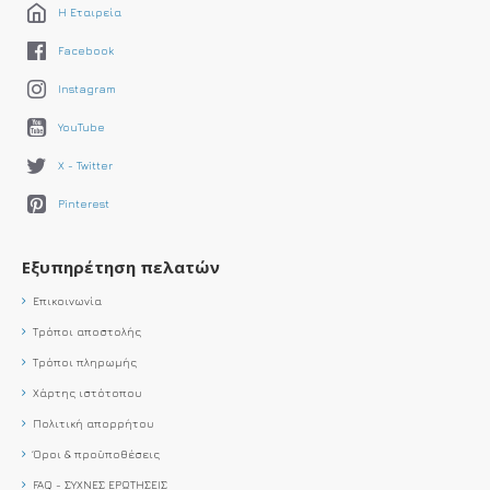
Η Εταιρεία
Facebook
Instagram
YouTube
X - Twitter
Pinterest
Εξυπηρέτηση πελατών
Επικοινωνία
Τρόποι αποστολής
Τρόποι πληρωμής
Χάρτης ιστότοπου
Πολιτική απορρήτου
Όροι & προϋποθέσεις
FAQ - ΣΥΧΝΕΣ ΕΡΩΤΗΣΕΙΣ