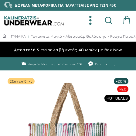
ΔΩΡΕΑΝ ΜΕΤΑΦΟΡΙΚΑ ΓΙΑ ΠΑΡΑΓΓΕΛΙΕΣ ΑΝΩ ΤΩΝ 45€
ΓΥΝΑΙΚΑ
Γυναικεία Μαγιό - Αξεσουάρ Θαλάσσης - Ρούχα Παραλ
Aποστολή & παραλαβή εντός 48 ωρών με Box Now
Δωρεάν Μεταφορικά άνω των 45€
Ρώτησε μας
Εξαντλήθηκε
-20 %
NEO
HOT DEALS