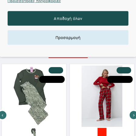
Περισσότερες πληροφορίες
Kalimeratzis Underwear : Προϊόντα Σχεδιασμένα για
Εσάς & Υφάσματα Υψηλής Ποιότητας για
Αξεπέραστη Αντοχή
Αποδοχή όλων
Απολαύστε Υφάσματα Φιλικά Προς το Δέρμα & Ανώτερη
Ποιότητα σε Προσιτές τιμές
Προσαρμογή
ΣΧΕΤΙΚΑ ΠΡΟΪΟΝΤΑ
-20 %
-20 %
HOT DEALS
HOT DEALS