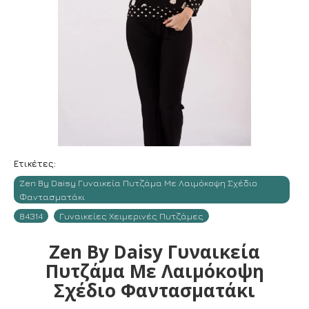
Ετικέτες:
Zen By Daisy Γυναικεία Πυτζάμα Με Λαιμόκοψη Σχέδιο
Φαντασματάκι
84314
Γυναικείες Χειμερινές Πυτζάμες
Zen By Daisy Γυναικεία
Πυτζάμα Με Λαιμόκοψη
Σχέδιο Φαντασματάκι