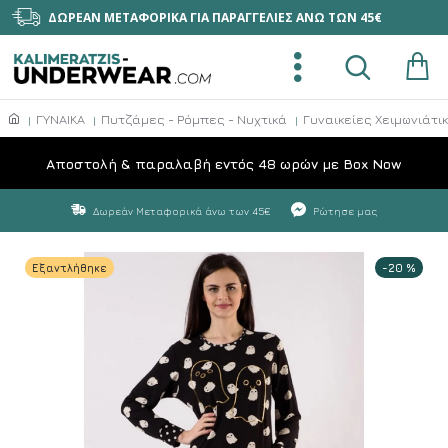
ΔΩΡΕΑΝ ΜΕΤΑΦΟΡΙΚΑ ΓΙΑ ΠΑΡΑΓΓΕΛΙΕΣ ΑΝΩ ΤΩΝ 45€
ΓΥΝΑΙΚΑ
Πυτζάμες - Ρόμπες - Νυχτικά
Γυναικείες Χειμωνιάτι
Aποστολή & παραλαβή εντός 48 ωρών με Box Now
Δωρεάν Μεταφορικά άνω των 45€
Ρώτησε μας
Εξαντλήθηκε
-20 %