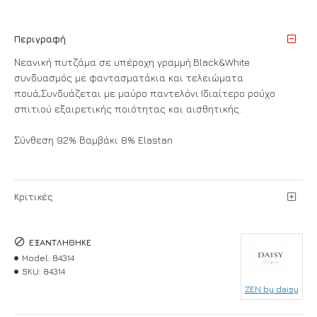
Περιγραφή
Νεανική πυτζάμα σε υπέροχη γραμμή.Black&White
συνδυασμός με φαντασματάκια και τελειώματα
πουά,Συνδυάζεται με μαύρο παντελόνι.Ιδιαίτερο ρούχο
σπιτιού εξαιρετικής ποιότητας και αισθητικής.
Σύνθεση 92% Βαμβάκι 8% Elastan
Κριτικές
ΕΞΑΝΤΛΉΘΗΚΕ
Model:
84314
SKU:
84314
ZEN by daisy