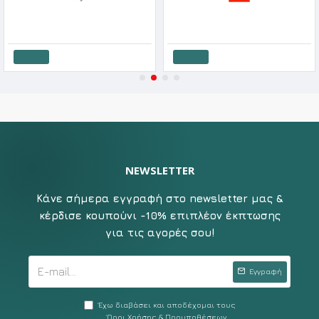
Apple Γυναικεία Πυτζάμα Βαμβακερή Cute Tiger Pocket
Aruelle Γυναικεία Χειμερινή Πυτζάμα Χριστουγεννιάτικη Betty
36.40€
45.50€
66.40€
83.00€
Καλάθι
Καλάθι
NEWSLETTER
Κάνε σήμερα εγγραφή στο newsletter μας &
κέρδισε κουπούνι -10% επιπλέον έκπτωσης
για τις αγορές σου!
Εγγραφή
Έχω διαβάσει και αποδέχομαι τους
Όροι Χρήσης & Προυποθέσεων