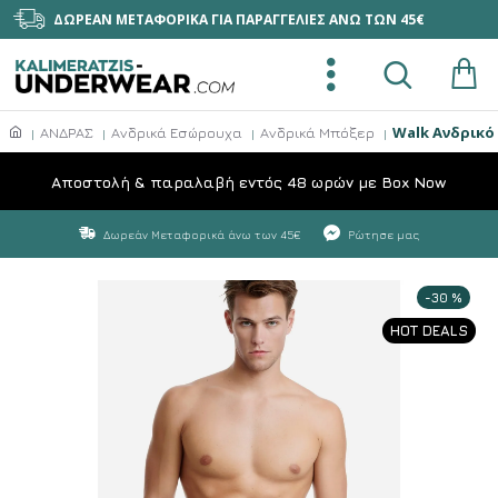
ΔΩΡΕΑΝ ΜΕΤΑΦΟΡΙΚΑ ΓΙΑ ΠΑΡΑΓΓΕΛΙΕΣ ΑΝΩ ΤΩΝ 45€
Walk Ανδρικ
ΑΝΔΡΑΣ
Ανδρικά Εσώρουχα
Ανδρικά Μπόξερ
Aποστολή & παραλαβή εντός 48 ωρών με Box Now
Δωρεάν Μεταφορικά άνω των 45€
Ρώτησε μας
-30 %
HOT DEALS