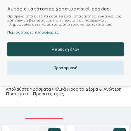
Αυτός ο ιστότοπος χρησιμοποιεί cookies.
Ορισμένα από αυτά τα cookies είναι απαραίτητα, ενώ άλλα μας
βοηθούν να βελτιώσουμε την εμπειρία σας παρέχοντας
Χαρακτηριστικά
πληροφορίες σχετικά με τον τρόπο χρήσης του ιστότοπου.
Περισσότερες πληροφορίες
Ποιότητα-υλικό κατασκευής
Material
100% Βαμβάκι
Αποδοχή όλων
Προσαρμογή
Kalimeratzis Underwear : Προϊόντα Σχεδιασμένα για
Εσάς & Υφάσματα Υψηλής Ποιότητας για
Αξεπέραστη Αντοχή
Απολαύστε Υφάσματα Φιλικά Προς το Δέρμα & Ανώτερη
Ποιότητα σε Προσιτές τιμές
ΣΧΕΤΙΚΑ ΠΡΟΪΟΝΤΑ
ΕΙΔΑΤΕ ΠΡΟΣΦΑΤΑ
-10 %
-10 %