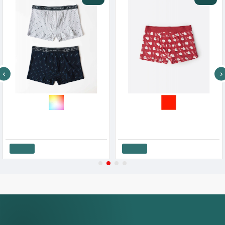
Admas Άνδρικα Μπόξερ Βαμβακερά 2 Τεμάχια Dots
Admas Ανδρικό Βαμβακερό Μπόξερ Χριστουγεννιάτικο Santa Friendly
28.35€
31.50€
17.01€
18.90€
Καλάθι
Καλάθι