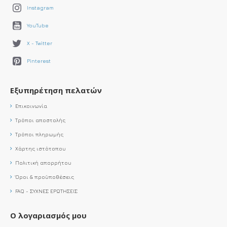
Instagram
YouTube
X - Twitter
Pinterest
Εξυπηρέτηση πελατών
Επικοινωνία
Τρόποι αποστολής
Τρόποι πληρωμής
Χάρτης ιστότοπου
Πολιτική απορρήτου
Όροι & προϋποθέσεις
FAQ - ΣΥΧΝΕΣ ΕΡΩΤΗΣΕΙΣ
Ο λογαριασμός μου