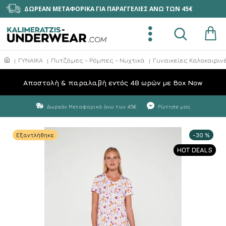
ΔΩΡΕΑΝ ΜΕΤΑΦΟΡΙΚΑ ΓΙΑ ΠΑΡΑΓΓΕΛΙΕΣ ΑΝΩ ΤΩΝ 45€
ΓΥΝΑΙΚΑ
Πυτζάμες - Ρόμπες - Νυχτικά
Γυναικείες Καλοκαιριν
Aποστολή & παραλαβή εντός 48 ωρών με Box Now
Δωρεάν Μεταφορικά άνω των 45€
Ρώτησε μας
Εξαντλήθηκε
-30 %
HOT DEALS