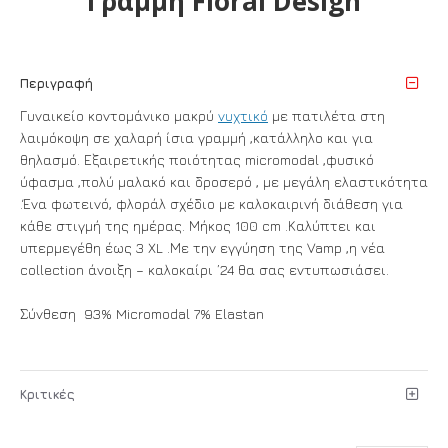
Γραμμή Floral Design
Περιγραφή
Γυναικείο κοντομάνικο μακρύ
νυχτικό
με πατιλέτα στη
λαιμόκοψη σε χαλαρή ίσια γραμμή ,κατάλληλο και για
θηλασμό. Εξαιρετικής ποιότητας micromodal ,φυσικό
ύφασμα ,πολύ μαλακό και δροσερό , με μεγάλη ελαστικότητα
.Ένα φωτεινό, φλοράλ σχέδιο με καλοκαιρινή διάθεση για
κάθε στιγμή της ημέρας. Μήκος 100 cm .Καλύπτει και
υπερμεγέθη έως 3 XL .Με την εγγύηση της Vamp ,η νέα
collection άνοιξη – καλοκαίρι ’24 θα σας εντυπωσιάσει.
Σύνθεση 93% Micromodal 7% Elastan
Κριτικές