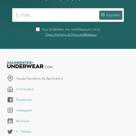
Εγγραφή
Έχω διαβάσει και αποδέχομαι τους
Όροι Χρήσης & Προυποθέσεων
Λεωφ.Πεντέλης 43, Βριλήσσια
Η Εταιρεία
Facebook
Instagram
YouTube
X - Twitter