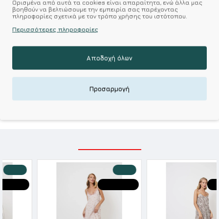
Επιθυμητό
Σύγκριση
Ορισμένα από αυτά τα cookies είναι απαραίτητα, ενώ άλλα μας
βοηθούν να βελτιώσουμε την εμπειρία σας παρέχοντας
πληροφορίες σχετικά με τον τρόπο χρήσης του ιστότοπου.
Σύμφωνα με 0 αξιολογήσεις.
-
Γράψτε μια κριτική
Περισσότερες πληροφορίες
Αποδοχή όλων
Kalimeratzis Underwear : Προϊόντα Σχεδιασμένα για
Εσάς & Υφάσματα Υψηλής Ποιότητας για
Αξεπέραστη Αντοχή
Προσαρμογή
Απολαύστε Υφάσματα Φιλικά Προς το Δέρμα & Ανώτερη
Ποιότητα σε Προσιτές τιμές
ΣΧΕΤΙΚΑ ΠΡΟΪΟΝΤΑ
-20 %
-20 %
HOT DEALS
HOT DEALS