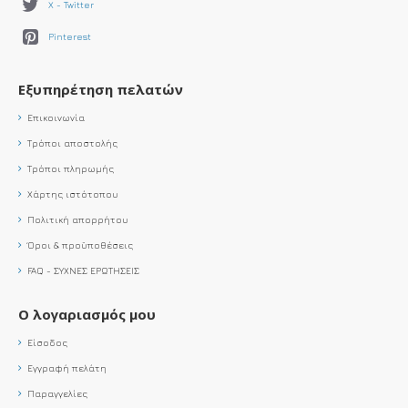
X - Twitter
Pinterest
Εξυπηρέτηση πελατών
Επικοινωνία
Τρόποι αποστολής
Τρόποι πληρωμής
Χάρτης ιστότοπου
Πολιτική απορρήτου
Όροι & προϋποθέσεις
FAQ - ΣΥΧΝΕΣ ΕΡΩΤΗΣΕΙΣ
Ο λογαριασμός μου
Είσοδος
Εγγραφή πελάτη
Παραγγελίες