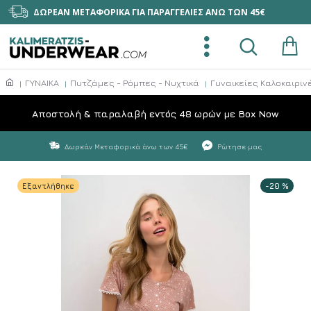
ΔΩΡΕΑΝ ΜΕΤΑΦΟΡΙΚΑ ΓΙΑ ΠΑΡΑΓΓΕΛΙΕΣ ΑΝΩ ΤΩΝ 45€
ΓΥΝΑΙΚΑ
Πυτζάμες - Ρόμπες - Νυχτικά
Γυναικείες Καλοκαιριν
Aποστολή & παραλαβή εντός 48 ωρών με Box Now
Δωρεάν Μεταφορικά άνω των 45€
Ρώτησε μας
Εξαντλήθηκε
-20 %