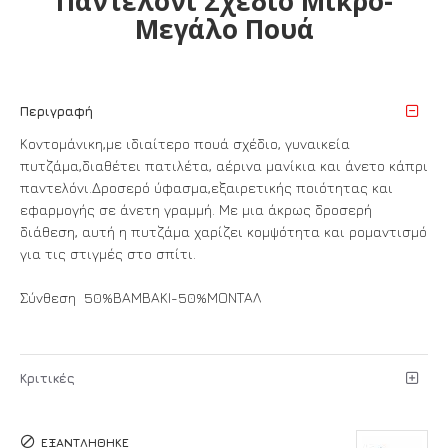
Παντελόνι Σχέδιο Μικρό-
Μεγάλο Πουά
Περιγραφή
Κοντομάνικη,με ιδιαίτερο πουά σχέδιο, γυναικεία
πυτζάμα,διαθέτει πατιλέτα, αέρινα μανίκια και άνετο κάπρι
παντελόνι.Δροσερό ύφασμα,εξαιρετικής ποιότητας και
εφαρμογής σε άνετη γραμμή. Με μια άκρως δροσερή
διάθεση, αυτή η πυτζάμα χαρίζει κομψότητα και ρομαντισμό
για τις στιγμές στο σπίτι.
Σύνθεση 50%ΒΑΜΒΑΚΙ-50%ΜΟΝΤΑΛ
Κριτικές
ΕΞΑΝΤΛΉΘΗΚΕ