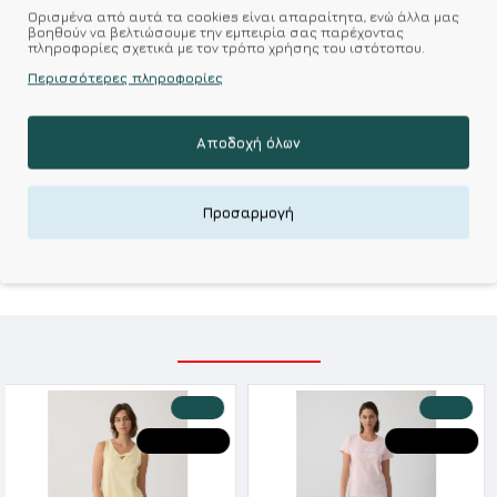
Ορισμένα από αυτά τα cookies είναι απαραίτητα, ενώ άλλα μας
Επιθυμητό
Σύγκριση
βοηθούν να βελτιώσουμε την εμπειρία σας παρέχοντας
πληροφορίες σχετικά με τον τρόπο χρήσης του ιστότοπου.
Περισσότερες πληροφορίες
Σύμφωνα με 0 αξιολογήσεις.
-
Γράψτε μια κριτική
Αποδοχή όλων
Kalimeratzis Underwear : Προϊόντα Σχεδιασμένα για
Εσάς & Υφάσματα Υψηλής Ποιότητας για
Αξεπέραστη Αντοχή
Προσαρμογή
Απολαύστε Υφάσματα Φιλικά Προς το Δέρμα & Ανώτερη
Ποιότητα σε Προσιτές τιμές
ΣΧΕΤΙΚΑ ΠΡΟΪΟΝΤΑ
-20 %
-20 %
HOT DEALS
HOT DEALS