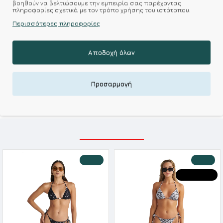
βοηθούν να βελτιώσουμε την εμπειρία σας παρέχοντας
πληροφορίες σχετικά με τον τρόπο χρήσης του ιστότοπου.
Σύμφωνα με 0 αξιολογήσεις.
-
Γράψτε μια κριτική
Περισσότερες πληροφορίες
Αποδοχή όλων
Kalimeratzis Underwear : Προϊόντα Σχεδιασμένα για
Εσάς & Υφάσματα Υψηλής Ποιότητας για
Αξεπέραστη Αντοχή
Προσαρμογή
Απολαύστε Υφάσματα Φιλικά Προς το Δέρμα & Ανώτερη
Ποιότητα σε Προσιτές τιμές
ΣΧΕΤΙΚΑ ΠΡΟΪΟΝΤΑ
-20 %
-30 %
HOT DEALS