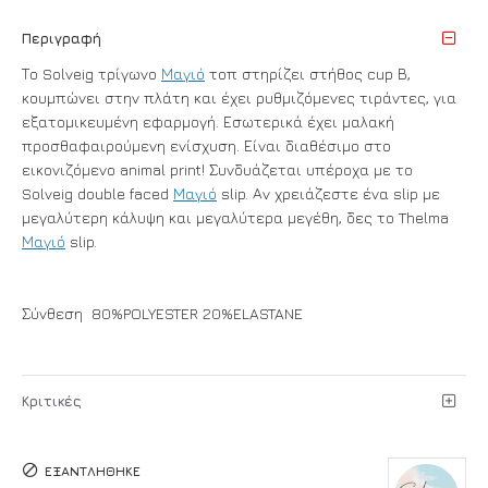
Περιγραφή
Το Solveig τρίγωνο
Μαγιό
τοπ στηρίζει στήθος cup Β,
κουμπώνει στην πλάτη και έχει ρυθμιζόμενες τιράντες, για
εξατομικευμένη εφαρμογή. Εσωτερικά έχει μαλακή
προσθαφαιρούμενη ενίσχυση. Είναι διαθέσιμο στο
εικονιζόμενο animal print! Συνδυάζεται υπέροχα με το
Solveig double faced
Μαγιό
slip. Αν χρειάζεστε ένα slip με
μεγαλύτερη κάλυψη και μεγαλύτερα μεγέθη, δες το Thelma
Μαγιό
slip.
Σύνθεση 80%POLYESTER 20%ELASTANE
Κριτικές
ΕΞΑΝΤΛΉΘΗΚΕ