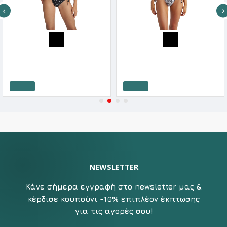
Blu4u Γυναικείο Μαγιό Τριγωνάκι Με Αφαιρούμενη Επένδυση Dotted Polca
Blu4u Γυναικείο Μαγιό Τριγωνάκι Με Αφαιρούμενη Επένδυση Σχέδιο Black Leo
21.52€
26.90€
18.83€
26.90€
Καλάθι
Καλάθι
NEWSLETTER
Κάνε σήμερα εγγραφή στο newsletter μας &
κέρδισε κουπούνι -10% επιπλέον έκπτωσης
για τις αγορές σου!