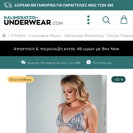
ΔΩΡΕΑΝ ΜΕΤΑΦΟΡΙΚΑ ΓΙΑ ΠΑΡΑΓΓΕΛΙΕΣ ΑΝΩ ΤΩΝ 45€
ΓΥΝΑΙΚΑ
Γυναικεία Μαγιό - Αξεσουάρ Θαλάσσης - Ρούχα Παραλ
Aποστολή & παραλαβή εντός 48 ωρών με Box Now
Δωρεάν Μεταφορικά άνω των 45€
Ρώτησε μας
Εξαντλήθηκε
-30 %