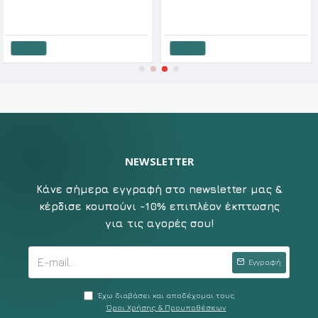
Blu4u Γυναικείο Μαγιό Hipster Σλιπ Blanket Leo SS'26
Blu4u Γυναικείο Μαγιό Tai Σλιπ Animal SS '26
€
19.90€
15.92€
19.90€
15.12
ι
Καλάθι
Καλάθ
NEWSLETTER
Κάνε σήμερα εγγραφή στο newsletter μας &
κέρδισε κουπούνι -10% επιπλέον έκπτωσης
για τις αγορές σου!
Εγγραφή
Έχω διαβάσει και αποδέχομαι τους
Όροι Χρήσης & Προυποθέσεων