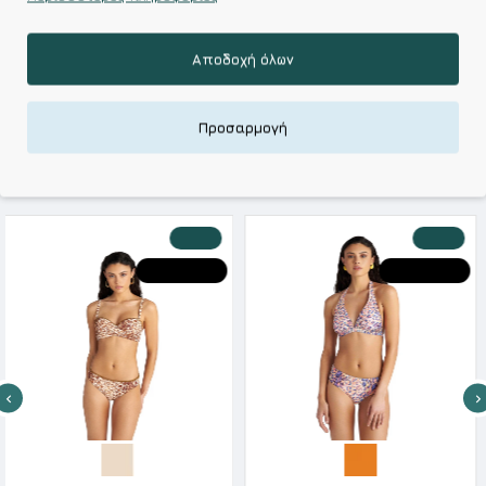
Kalimeratzis Underwear : Προϊόντα Σχεδιασμένα για
Εσάς & Υφάσματα Υψηλής Ποιότητας για
Αξεπέραστη Αντοχή
Αποδοχή όλων
Απολαύστε Υφάσματα Φιλικά Προς το Δέρμα & Ανώτερη
Ποιότητα σε Προσιτές τιμές
Προσαρμογή
ΣΧΕΤΙΚΑ ΠΡΟΪΟΝΤΑ
-20 %
-20 %
HOT DEALS
HOT DEALS