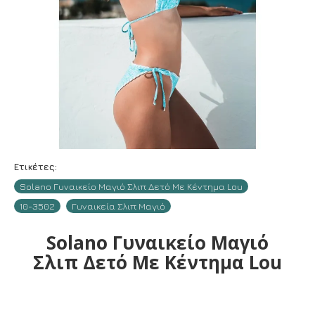
Ετικέτες:
Solano Γυναικείο Μαγιό Σλιπ Δετό Με Κέντημα Lou
10-3502
Γυναικεία Σλιπ Μαγιό
Solano Γυναικείο Μαγιό
Σλιπ Δετό Με Κέντημα Lou