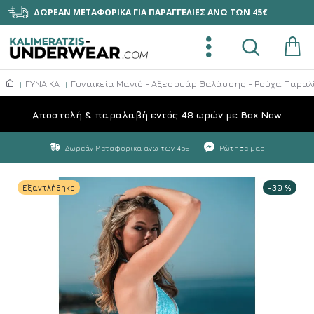
ΔΩΡΕΑΝ ΜΕΤΑΦΟΡΙΚΑ ΓΙΑ ΠΑΡΑΓΓΕΛΙΕΣ ΑΝΩ ΤΩΝ 45€
ΓΥΝΑΙΚΑ
Γυναικεία Μαγιό - Αξεσουάρ Θαλάσσης - Ρούχα Παραλ
Aποστολή & παραλαβή εντός 48 ωρών με Box Now
Δωρεάν Μεταφορικά άνω των 45€
Ρώτησε μας
Εξαντλήθηκε
-30 %