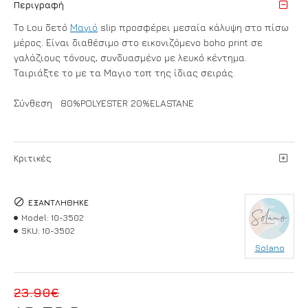
Περιγραφή
Το Lou δετό
Μαγιό
slip προσφέρει μεσαία κάλυψη στο πίσω
μέρος. Είναι διαθέσιμο στο εικονιζόμενο boho print σε
γαλάζιους τόνους, συνδυασμένο με λευκό κέντημα.
Ταιριάξτε το με τα Μαγιο τοπ της ίδιας σειράς.
Σύνθεση 80%POLYESTER 20%ELASTANE
Κριτικές
ΕΞΑΝΤΛΉΘΗΚΕ
Model:
10-3502
SKU:
10-3502
Solano
23.90€