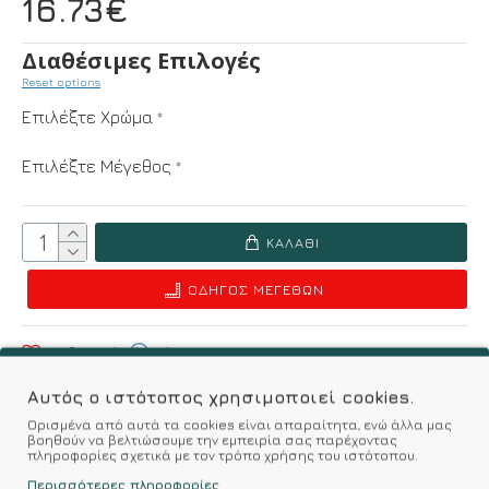
16.73€
Διαθέσιμες Επιλογές
Reset options
Επιλέξτε Χρώμα
Επιλέξτε Μέγεθος
ΚΑΛΆΘΙ
ΟΔΗΓΌΣ ΜΕΓΕΘΏΝ
Επιθυμητό
Σύγκριση
Αυτός ο ιστότοπος χρησιμοποιεί cookies.
Σύμφωνα με 0 αξιολογήσεις.
-
Γράψτε μια κριτική
Ορισμένα από αυτά τα cookies είναι απαραίτητα, ενώ άλλα μας
βοηθούν να βελτιώσουμε την εμπειρία σας παρέχοντας
πληροφορίες σχετικά με τον τρόπο χρήσης του ιστότοπου.
Περισσότερες πληροφορίες