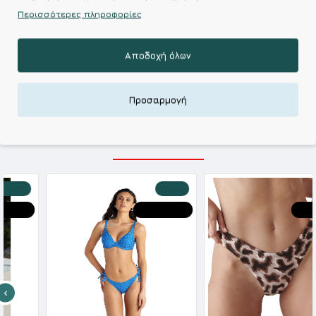
Περισσότερες πληροφορίες
Kalimeratzis Underwear : Προϊόντα Σχεδιασμένα για
Εσάς & Υφάσματα Υψηλής Ποιότητας για
Αποδοχή όλων
Αξεπέραστη Αντοχή
Απολαύστε Υφάσματα Φιλικά Προς το Δέρμα & Ανώτερη
Ποιότητα σε Προσιτές τιμές
Προσαρμογή
ΣΧΕΤΙΚΑ ΠΡΟΪΟΝΤΑ
-50 %
-50 %
HOT DEALS
HOT DEALS