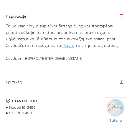
Περιγραφή
Το Solveig
Μαγιό
slip είναι διπλής όψης και προσφέρει
μεσαία κάλυψη στο πίσω μέρος.Εντυπωσιακό σχέδιο
ψηλόμεσο,είναι διαθέσιμο στο εικονιζόμενο animal print!
Συνδυάζεται υπέροχα με τα
Μαγιό
τοπ της ίδιας σειράς.
Σύνθεση 80%POLYESTER 20%ELASTANE
Κριτικές
ΕΞΑΝΤΛΉΘΗΚΕ
Model:
10-3490
SKU:
10-3490
Solano