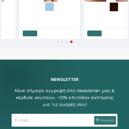
Blu4u Γυναικείο Μαγιό Σλιπ Brazil Art Leo
Blu4u Γυναικείο Μαγιό Σλιπ Brazil Jungle Paisley
8.95€
17.90€
8.95€
17.90€
Καλάθι
Καλάθι
NEWSLETTER
Κάνε σήμερα εγγραφή στο newsletter μας &
κέρδισε κουπούνι -10% επιπλέον έκπτωσης
για τις αγορές σου!
Εγγραφή