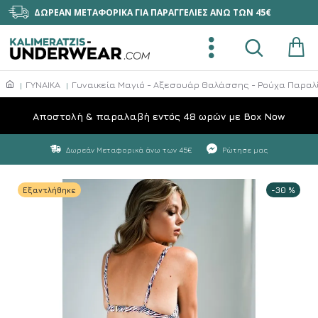
ΔΩΡΕΑΝ ΜΕΤΑΦΟΡΙΚΑ ΓΙΑ ΠΑΡΑΓΓΕΛΙΕΣ ΑΝΩ ΤΩΝ 45€
ΓΥΝΑΙΚΑ
Γυναικεία Μαγιό - Αξεσουάρ Θαλάσσης - Ρούχα Παραλ
Aποστολή & παραλαβή εντός 48 ωρών με Box Now
Δωρεάν Μεταφορικά άνω των 45€
Ρώτησε μας
Εξαντλήθηκε
-30 %