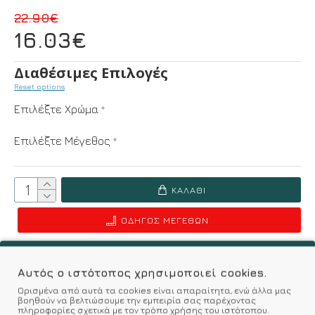
22.90€
16.03€
Διαθέσιμες Επιλογές
Reset options
Επιλέξτε Χρώμα
Επιλέξτε Μέγεθος
ΚΑΛΆΘΙ
ΟΔΗΓΌΣ ΜΕΓΕΘΏΝ
Επιθυμητό
Σύγκριση
Αυτός ο ιστότοπος χρησιμοποιεί cookies.
Ορισμένα από αυτά τα cookies είναι απαραίτητα, ενώ άλλα μας
Σύμφωνα με 0 αξιολογήσεις.
-
Γράψτε μια κριτική
βοηθούν να βελτιώσουμε την εμπειρία σας παρέχοντας
πληροφορίες σχετικά με τον τρόπο χρήσης του ιστότοπου.