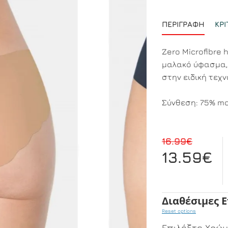
ΠΕΡΙΓΡΑΦΉ
ΚΡΙ
Zero Microfibre 
μαλακό ύφασμα,
στην ειδική τεχ
Σύνθεση: 75% mo
16.99€
13.59€
Διαθέσιμες 
Reset options
Επιλέξτε Χρώ