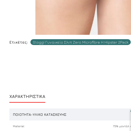
Ετικέτες:
Sloggi Γυναικείο Σλιπ Zero Microfibre H Hipster 2Pack
ΧΑΡΑΚΤΗΡΙΣΤΙΚΆ
ΠΟΙΌΤΗΤΑ-ΥΛΙΚΌ ΚΑΤΑΣΚΕΥΉΣ
Material
75% μοντάλ 