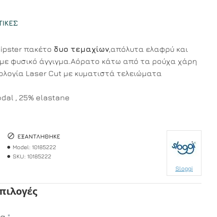
ΤΙΚΈΣ
hipster πακέτο
δυο τεμαχίων
,απόλυτα ελαφρύ και
με φυσικό άγγιγμα.Αόρατο κάτω από τα ρούχα χάρη
νολογία Laser Cut με κυματιστά τελειώματα
dal , 25% elastane
ΕΞΑΝΤΛΉΘΗΚΕ
Model:
10185222
SKU:
10185222
Sloggi
Επιλογές
μα