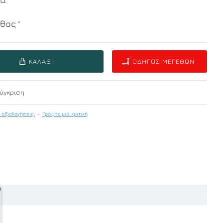
εθος
ΚΑΛΆΘΙ
ΟΔΗΓΌΣ ΜΕΓΕΘΏΝ
ύγκριση
 αξιολογήσεις.
-
Γράψτε μια κριτική