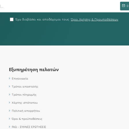
Ε
Έχω διαβάσει και αποδέχομαι τους
Όροι Χρήσης & Προυποθέσεων
Εξυπηρέτηση πελατών
Επικοινωνία
Τρόποι αποστολής
Τρόποι πληρωμής
Χάρτης ιστότοπου
Πολιτική απορρήτου
Όροι & προϋποθέσεις
FAQ - ΣΥΧΝΕΣ ΕΡΩΤΗΣΕΙΣ