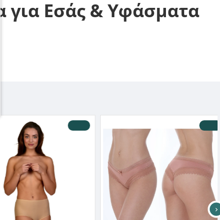
α για Εσάς & Υφάσματα
-50 %
-10 %
HOT DEALS