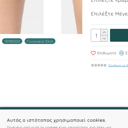
Επιλέξτε Μέγ
10185222
Γυναικεία Σλιπ
Επιθυμητό
Σ
Σύμφωνα με 0
Αυτός ο ιστότοπος χρησιμοποιεί cookies.
και 25% ελαστάνη
Ορισμένα από αυτά τα cookies είναι απαραίτητα, ενώ άλλα μας