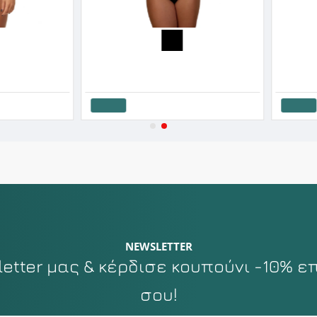
Luna Γυναικείο Σλίπ Melody Με Δαντέλα Μπροστά
17.55€
22.00€
4.20€
8.40€
Καλάθι
Καλάθι
NEWSLETTER
tter μας & κέρδισε κουπούνι -10% ε
σου!