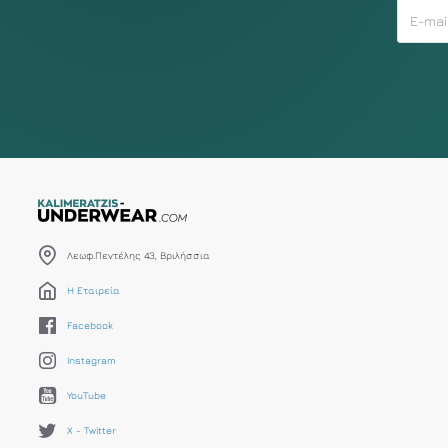
Λεωφ.Πεντέλης 43, Βριλήσσια
Η Εταιρεία
Facebook
Instagram
YouTube
X - Twitter