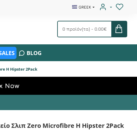
GREEK
0 προϊόν(τα) - 0.00€
SALES
BLOG
bre H Hipster 2Pack
x Now
κείο Σλιπ Zero Microfibre H Hipster 2Pack