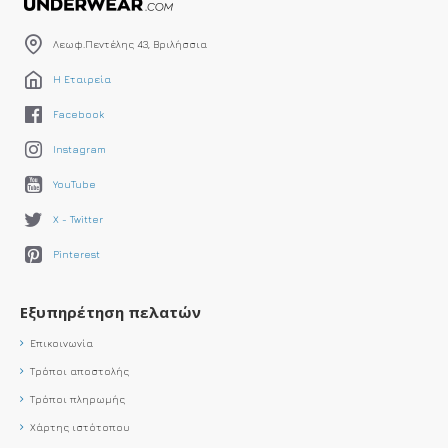
Λεωφ.Πεντέλης 43, Βριλήσσια
Η Εταιρεία
Facebook
Instagram
YouTube
X - Twitter
Pinterest
Εξυπηρέτηση πελατών
Επικοινωνία
Τρόποι αποστολής
Τρόποι πληρωμής
Χάρτης ιστότοπου