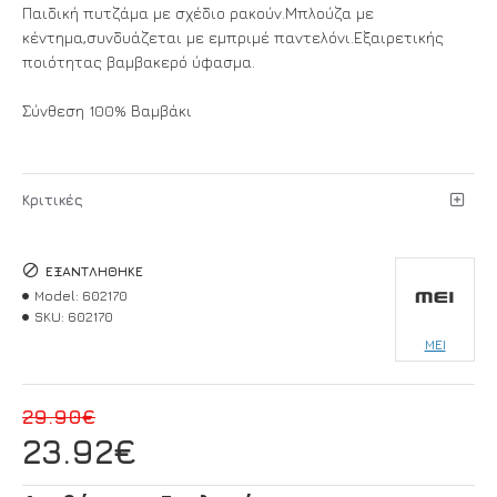
Παιδική πυτζάμα με σχέδιο ρακούν.Μπλούζα με
κέντημα,συνδυάζεται με εμπριμέ παντελόνι.Εξαιρετικής
ποιότητας βαμβακερό ύφασμα.
Σύνθεση 100% Βαμβάκι
Κριτικές
ΕΞΑΝΤΛΉΘΗΚΕ
Model:
602170
SKU:
602170
MEI
29.90€
23.92€