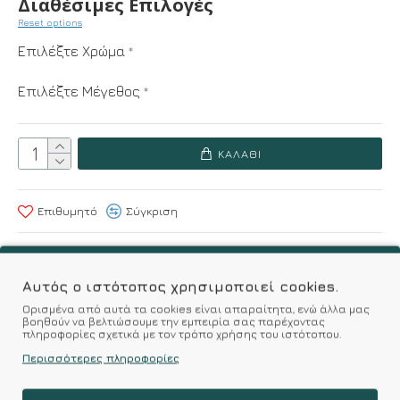
Διαθέσιμες Επιλογές
Reset options
Επιλέξτε Χρώμα
Επιλέξτε Μέγεθος
ΚΑΛΆΘΙ
Επιθυμητό
Σύγκριση
Σύμφωνα με 0 αξιολογήσεις.
-
Γράψτε μια κριτική
Αυτός ο ιστότοπος χρησιμοποιεί cookies.
Ορισμένα από αυτά τα cookies είναι απαραίτητα, ενώ άλλα μας
βοηθούν να βελτιώσουμε την εμπειρία σας παρέχοντας
Kalimeratzis Underwear : Προϊόντα Σχεδιασμένα για
πληροφορίες σχετικά με τον τρόπο χρήσης του ιστότοπου.
Εσάς & Υφάσματα Υψηλής Ποιότητας για
Περισσότερες πληροφορίες
Αξεπέραστη Αντοχή
Απολαύστε Υφάσματα Φιλικά Προς το Δέρμα & Ανώτερη