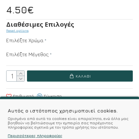
4.50€
Διαθέσιμες Επιλογές
Reset options
Επιλέξτε Χρώμα
Επιλέξτε Μέγεθος
ΚΑΛΆΘΙ
Επιθυμητό
Σύγκριση
Αυτός ο ιστότοπος χρησιμοποιεί cookies.
Σύμφωνα με 0 αξιολογήσεις.
-
Γράψτε μια κριτική
Ορισμένα από αυτά τα cookies είναι απαραίτητα, ενώ άλλα μας
βοηθούν να βελτιώσουμε την εμπειρία σας παρέχοντας
πληροφορίες σχετικά με τον τρόπο χρήσης του ιστότοπου.
Περισσότερες πληροφορίες