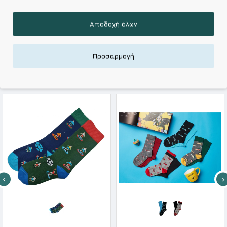
Kalimeratzis Underwear : Προϊόντα Σχεδιασμένα για
Εσάς & Υφάσματα Υψηλής Ποιότητας για
Αξεπέραστη Αντοχή
Αποδοχή όλων
Απολαύστε Υφάσματα Φιλικά Προς το Δέρμα & Ανώτερη
Ποιότητα σε Προσιτές τιμές
Προσαρμογή
ΣΧΕΤΙΚΑ ΠΡΟΪΟΝΤΑ
Me We Παιδική Βαμβακερή Κάλτσα Για Αγόρι 2 Ζευγάρια Soccer
Me We Παιδική Βαμβακερή Κάλτσα Με Σχέδια Για Αγόρι Συσκευασία 2 Τεμάχια