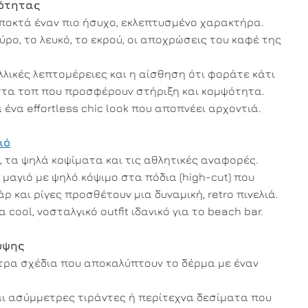
λότητας
αποκτά έναν πιο ήσυχο, εκλεπτυσμένο χαρακτήρα.
ρο, το λευκό, το εκρού, οι αποχρώσεις του καφέ της
λλικές λεπτομέρειες και η αίσθηση ότι φοράτε κάτι
 στα τοπ που προσφέρουν στήριξη και κομψότητα.
 ένα effortless chic look που αποπνέει αρχοντιά.
ιό
, τα ψηλά κοψίματα και τις αθλητικές αναφορές.
 μαγιό με ψηλό κόψιμο στα πόδια (high-cut) που
 και ρίγες προσθέτουν μια δυναμική, retro πινελιά.
 cool, νοσταλγικό outfit ιδανικό για το beach bar.
υψης
μετρα σχέδια που αποκαλύπτουν το δέρμα με έναν
αι ασύμμετρες τιράντες ή περίτεχνα δεσίματα που