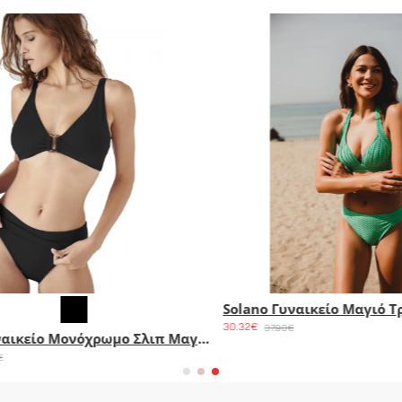
Solano Γυναικείο Μπουστάκι Μαγιό Με Κούμπωμα Στην Πλάτη Ambrosia
30.32€
37.90€