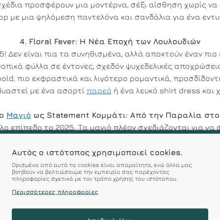
σχέδια προσφέρουν μια μοντέρνα, σέξι αίσθηση χωρίς να 
op με μια ψηλόμεση παντελόνα και σανδάλια για ένα εντ
4. Floral Fever: Η Νέα Εποχή των Λουλουδιών
! Δεν είναι πια τα συνηθισμένα, αλλά αποκτούν έναν πιο
τροπικά φύλλα σε έντονες, σχεδόν ψυχεδελικές αποχρώσε
ο bold, πιο εκφραστικά και λιγότερο ρομαντικά, προσδίδον
νδυαστεί με ένα ασορτί
παρεό
ή ένα λευκό shirt dress και
Το
Μαγιό
ως Statement Κομμάτι: Από την Παραλία στο
άλλο επίπεδο το 2025. Τα μαγιό πλέον σχεδιάζονται για να
ολοκληρωμένου outfit.
ζουν με κορμάκια (bodysuits) από ποιοτικά υφάσματα, το
Αυτός ο ιστότοπος χρησιμοποιεί cookies.
ό που στεγνώνουν γρήγορα και έχουν αντοχή στο χλώριο κα
Ορισμένα από αυτά τα cookies είναι απαραίτητα, ενώ άλλα μας
βοηθούν να βελτιώσουμε την εμπειρία σας παρέχοντας
μαγιό
με μια ψηλόμεση φούστα, ένα ζευγάρι πλατφόρμες κ
πληροφορίες σχετικά με τον τρόπο χρήσης του ιστότοπου.
Περισσότερες πληροφορίες
Πώς να Επιλέξετε το Ιδανικό
Μαγιό
για Εσάς;
 πιστεύουμε ότι το καλύτερο μαγιό είναι αυτό που σας κά