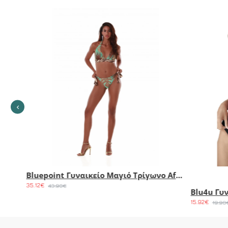
Solano Γυναικείο Μαγιό Τρίγωνο Με Ενίσχυση Lurex Pelagos Cup C
30.32€
26.32€
37.90€
32.90€