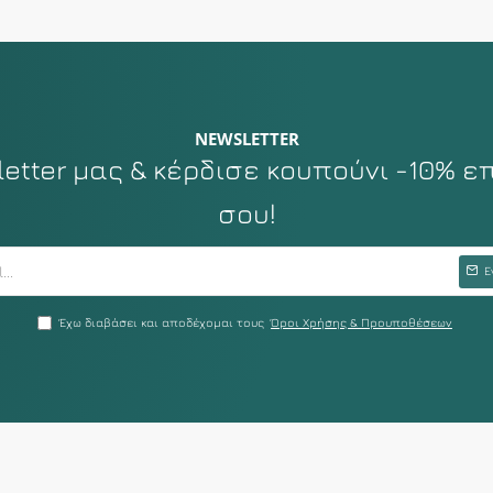
NEWSLETTER
tter μας & κέρδισε κουπούνι -10% ε
σου!
Ε
Έχω διαβάσει και αποδέχομαι τους
Όροι Χρήσης & Προυποθέσεων