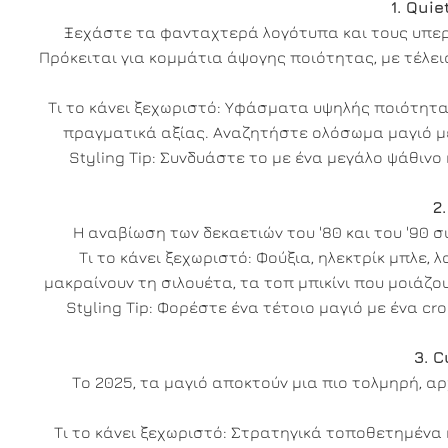
1. Qui
Ξεχάστε τα φανταχτερά λογότυπα και τους υπερβ
Πρόκειται για κομμάτια άψογης ποιότητας, με τέλει
Τι το κάνει ξεχωριστό: Υφάσματα υψηλής ποιότητας
πραγματικά αξίας. Αναζητήστε ολόσωμα μαγιό με
Styling Tip: Συνδυάστε το με ένα μεγάλο ψάθινο 
2
Η αναβίωση των δεκαετιών του '80 και του '90 
Τι το κάνει ξεχωριστό: Φούξια, ηλεκτρίκ μπλε,
μακραίνουν τη σιλουέτα, τα τοπ μπικίνι που μοιάζο
Styling Tip: Φορέστε ένα τέτοιο μαγιό με ένα crop
3. 
Το 2025, τα μαγιό αποκτούν μια πιο τολμηρή, α
Τι το κάνει ξεχωριστό: Στρατηγικά τοποθετημένα