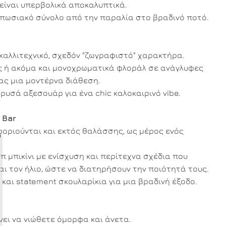
είναι υπερβολικά αποκαλυπτικά.
υπωσιακό σύνολο από την παραλία στο βραδινό ποτό.
 καλλιτεχνικό, σχεδόν "ζωγραφιστό" χαρακτήρα.
ις ή ακόμα και μονοχρωματικά φλοράλ σε ανάγλυφες
τας μια μοντέρνα διάθεση.
 χρυσά αξεσουάρ για ένα chic καλοκαιρινό vibe.
 Bar
 φοριούνται και εκτός θαλάσσης, ως μέρος ενός
π μπικίνι με ενίσχυση και περίτεχνα σχέδια που
ι τον ήλιο, ώστε να διατηρήσουν την ποιότητά τους.
αι statement σκουλαρίκια για μια βραδινή έξοδο.
νει να νιώθετε όμορφα και άνετα.