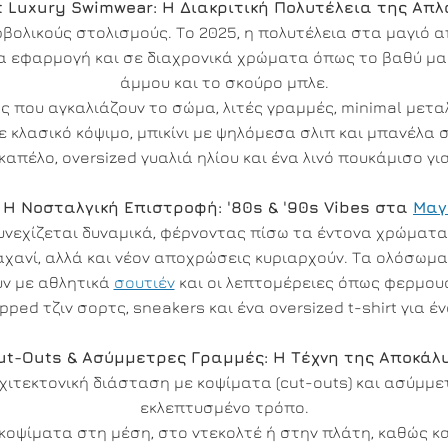
et Luxury Swimwear: Η Διακριτική Πολυτέλεια της Απ
ολικούς στολισμούς. Το 2025, η πολυτέλεια στα μαγιό 
α εφαρμογή και σε διαχρονικά χρώματα όπως το βαθύ μαύ
άμμου και το σκούρο μπλε.
 που αγκαλιάζουν το σώμα, λιτές γραμμές, minimal μετα
 κλασικό κόψιμο, μπικίνι με ψηλόμεσα σλιπ και μπανέλα
καπέλο, oversized γυαλιά ηλίου και ένα λινό πουκάμισο για
. Η Νοσταλγική Επιστροφή: '80s & '90s Vibes στα
Μαγ
συνεχίζεται δυναμικά, φέρνοντας πίσω τα έντονα χρώματα
 λαχανί, αλλά και νέον αποχρώσεις κυριαρχούν. Τα ολόσωμα
υν με αθλητικά
σουτιέν
και οι λεπτομέρειες όπως φερμουάρ
ped τζιν σορτς, sneakers και ένα oversized t-shirt για ένα
Cut-Outs & Ασύμμετρες Γραμμές: Η Τέχνη της Αποκάλ
ρχιτεκτονική διάσταση με κοψίματα (cut-outs) και ασύμ
εκλεπτυσμένο τρόπο.
 κοψίματα στη μέση, στο ντεκολτέ ή στην πλάτη, καθώς κ