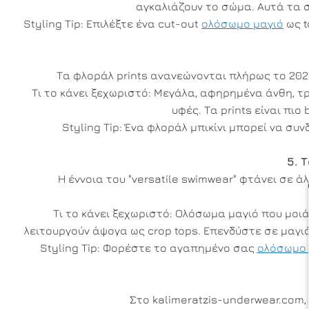
αγκαλιάζουν το σώμα. Αυτά τα 
Styling Tip: Επιλέξτε ένα cut-out
ολόσωμο μαγιό
ως t
Τα φλοράλ prints ανανεώνονται πλήρως το 2025
Τι το κάνει ξεχωριστό: Μεγάλα, αφηρημένα άνθη, 
υφές. Τα prints είναι πι
Styling Tip: Ένα φλοράλ μπικίνι μπορεί να συ
5. 
Η έννοια του "versatile swimwear" φτάνει σε 
Τι το κάνει ξεχωριστό: Ολόσωμα μαγιό που μοιά
λειτουργούν άψογα ως crop tops. Επενδύστε σε μαγι
Styling Tip: Φορέστε το αγαπημένο σας
ολόσωμο 
Στο kalimeratzis-underwear.com,