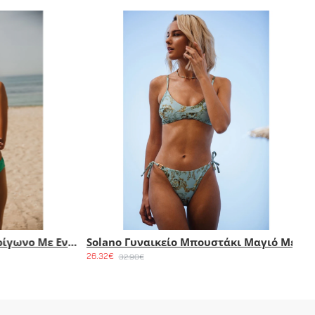
Solano Γυναικείο Τρίγωνο Μαγιό Με Επένδυση & Δέσιμο Στο Λαιμό Cup C Cosmos
Solano Γυναικείο Ολόσωμο Μαγιό Strapless Με Αφαιρούμενη Επένδυση & Άνοιγμα Thymeli
43.12€
25.52€
53.90€