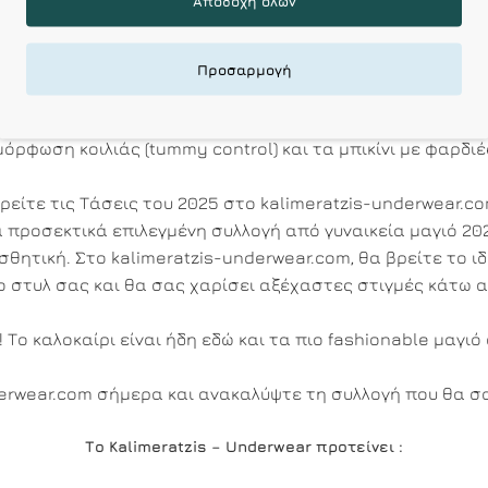
Αποδοχή όλων
πανέλες, φαρδιές τιράντες και ρυθμιζόμενο δέσιμο για σ
ιδανικά.
στο
: Επιλέξτε τοπ μπικίνι με βολάν, ενίσχυση, ή σχέδια tr
Προσαρμογή
όδια
: Τα ψηλόμεσα σλιπ και τα ψηλά κοψίματα (high-cut) εί
αγιό
με κοψίματα στη μέση, ή ολόσωμα με ζώνες ή ραφέ
ρφωση κοιλιάς (tummy control) και τα μπικίνι με φαρδιές
ρείτε τις Τάσεις του 2025 στο kalimeratzis-underwear.c
προσεκτικά επιλεγμένη συλλογή από γυναικεία μαγιό 202
ητική. Στο kalimeratzis-underwear.com, θα βρείτε το ιδ
ο στυλ σας και θα σας χαρίσει αξέχαστες στιγμές κάτω α
 Το καλοκαίρι είναι ήδη εδώ και τα πιο fashionable μαγιό
derwear.com σήμερα και ανακαλύψτε τη συλλογή που θα σα
Το Kalimeratzis – Underwear προτείνει :