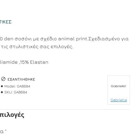
ΤΙΚΈΣ
0 den σοσόνι με σχέδιο animal print.Σχεδιασμένο για
τις στυλιστικές σας επιλογές.
liamide ,15% Elastan
ΕΞΑΝΤΛΉΘΗΚΕ
Model:
GAB684
SKU:
GAB684
Gabriella
Επιλογές
μα