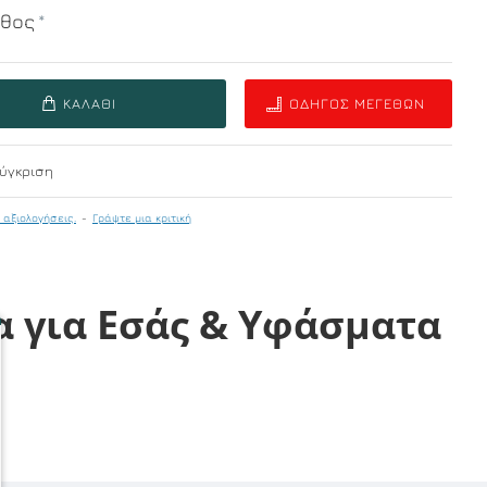
εθος
ΚΑΛΆΘΙ
ΟΔΗΓΌΣ ΜΕΓΕΘΏΝ
ύγκριση
 αξιολογήσεις.
-
Γράψτε μια κριτική
α για Εσάς & Υφάσματα