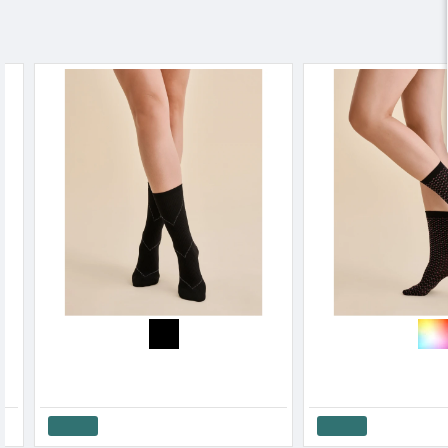
-2 %
Gabriela Γυναικείο Σοσόνι Με Τελείωμα Δαντέλα Kala 20 Den
6.67€
7.50€
Καλάθι