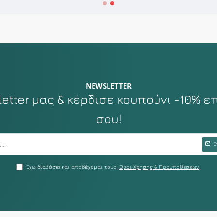
NEWSLETTER
tter μας & κέρδισε κουπούνι -10% ε
σου!
Ε
Έχω διαβάσει και αποδέχομαι τους
Όροι Χρήσης & Προυποθέσεων