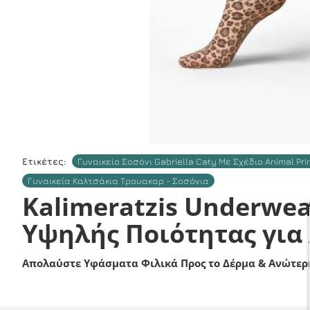
Ετικέτες:
Γυναικείο Σοσόνι Gabriella Caty Με Σχέδιο Animal Pri
Γυναικεία Καλτσάκια Τρουακαρ - Σοσόνια
Kalimeratzis Underwea
Υψηλής Ποιότητας για
Απολαύστε Υφάσματα Φιλικά Προς το Δέρμα & Ανώτερη