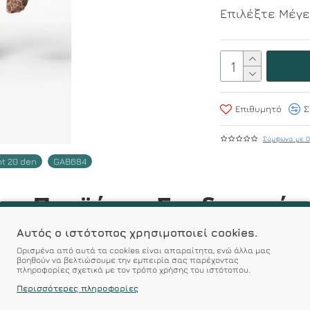
Επιλέξτε Μέγ
Επιθυμητό
Σ
Σύμφωνα με 0
nt 20 den
GAB684
r : Προϊόντα Σχεδιασμέν
 Αξεπέραστη Αντοχή
Αυτός ο ιστότοπος χρησιμοποιεί cookies.
Ορισμένα από αυτά τα cookies είναι απαραίτητα, ενώ άλλα μας
βοηθούν να βελτιώσουμε την εμπειρία σας παρέχοντας
 Ποιότητα σε Προσιτές τιμές
πληροφορίες σχετικά με τον τρόπο χρήσης του ιστότοπου.
Περισσότερες πληροφορίες