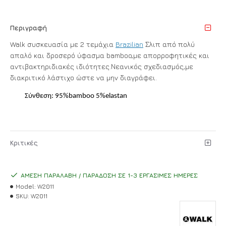
Περιγραφή
Walk συσκευασία με 2 τεμάχια
Brazilian
Σλιπ από πολύ
απαλό και δροσερό ύφασμα bamboo,με απορροφητικές και
αντιβακτηριδιακές ιδιότητες.Νεανικός σχεδιασμός,με
διακριτικό λάστιχο ώστε να μην διαγράφει.
Σύνθεση: 95%bamboo 5%elastan
Κριτικές
ΆΜΕΣΗ ΠΑΡΑΛΑΒΉ / ΠΑΡΆΔΟΣΗ ΣΕ 1-3 ΕΡΓΆΣΙΜΕΣ ΗΜΈΡΕΣ
Model:
W2011
SKU:
W2011