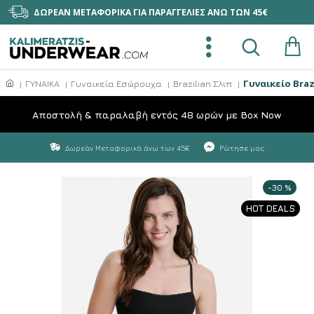
ΔΩΡΕΑΝ ΜΕΤΑΦΟΡΙΚΑ ΓΙΑ ΠΑΡΑΓΓΕΛΙΕΣ ΑΝΩ ΤΩΝ 45€
Γυναικείο Bra
ΓΥΝΑΙΚΑ
Γυναικεία Εσώρουχα
Brazilian Σλιπ
Aποστολή & παραλαβή εντός 48 ωρών με Box Now
Δωρεάν Μεταφορικά άνω των 45€
Ρώτησε μας
-30 %
HOT DEALS