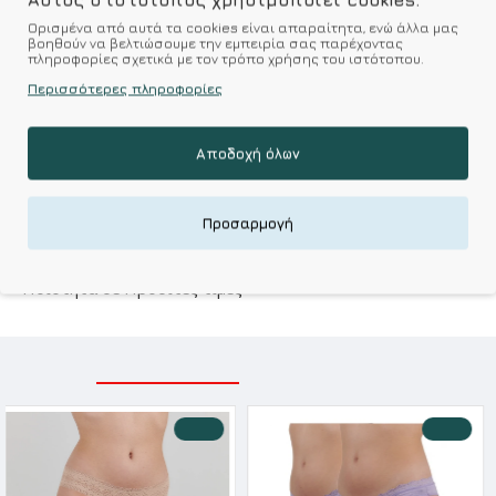
Ορισμένα από αυτά τα cookies είναι απαραίτητα, ενώ άλλα μας
βοηθούν να βελτιώσουμε την εμπειρία σας παρέχοντας
Επιθυμητό
Σύγκριση
πληροφορίες σχετικά με τον τρόπο χρήσης του ιστότοπου.
Περισσότερες πληροφορίες
Σύμφωνα με 0 αξιολογήσεις.
-
Γράψτε μια κριτική
Αποδοχή όλων
Kalimeratzis Underwear : Προϊόντα Σχεδιασμένα για
Εσάς & Υφάσματα Υψηλής Ποιότητας για
Προσαρμογή
Αξεπέραστη Αντοχή
Απολαύστε Υφάσματα Φιλικά Προς το Δέρμα & Ανώτερη
Ποιότητα σε Προσιτές τιμές
ΣΧΕΤΙΚΑ ΠΡΟΪΟΝΤΑ
ΕΙΔΑΤΕ ΠΡΟΣΦΑΤΑ
-10 %
-10 %