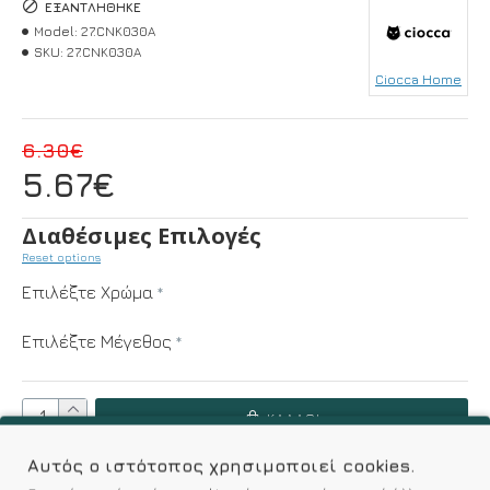
ΕΞΑΝΤΛΉΘΗΚΕ
Model:
27.CNK030A
SKU:
27.CNK030A
Ciocca Home
6.30€
5.67€
Διαθέσιμες Επιλογές
Reset options
Επιλέξτε Χρώμα
Επιλέξτε Μέγεθος
ΚΑΛΆΘΙ
Αυτός ο ιστότοπος χρησιμοποιεί cookies.
Επιθυμητό
Σύγκριση