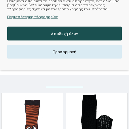
Ορισμένα από αυτά τα cookies είναι απαραίτητα, ενώ άλλα μας
βοηθούν να βελτιώσουμε την εμπειρία σας παρέχοντας
πληροφορίες σχετικά με τον τρόπο χρήσης του ιστότοπου.
Σύμφωνα με 0 αξιολογήσεις.
-
Γράψτε μια κριτική
Περισσότερες πληροφορίες
Αποδοχή όλων
Kalimeratzis Underwear : Προϊόντα Σχεδιασμένα για
Εσάς & Υφάσματα Υψηλής Ποιότητας για
Αξεπέραστη Αντοχή
Προσαρμογή
Απολαύστε Υφάσματα Φιλικά Προς το Δέρμα & Ανώτερη
Ποιότητα σε Προσιτές τιμές
ΣΧΕΤΙΚΑ ΠΡΟΪΟΝΤΑ