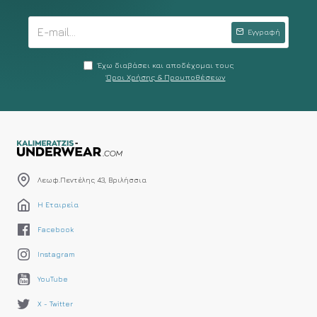
Εγγραφή
Έχω διαβάσει και αποδέχομαι τους
Όροι Χρήσης & Προυποθέσεων
Λεωφ.Πεντέλης 43, Βριλήσσια
Η Εταιρεία
Facebook
Instagram
YouTube
X - Twitter