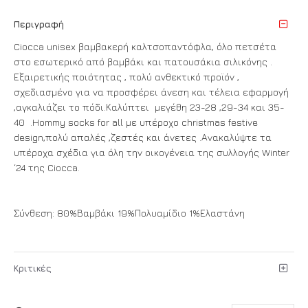
Περιγραφή
Ciocca unisex βαμβακερή καλτσοπαντόφλα, όλο πετσέτα
στο εσωτερικό από βαμβάκι και πατουσάκια σιλικόνης .
Εξαιρετικής ποιότητας , πολύ ανθεκτικό προϊόν ,
σχεδιασμένο για να προσφέρει άνεση και τέλεια εφαρμογή
,αγκαλιάζει το πόδι.Καλύπτει μεγέθη 23-28 ,29-34 και 35-
40 .Hommy socks for all με υπέροχo christmas festive
design,πολύ απαλές ,ζεστές και άνετες .Ανακαλύψτε τα
υπέροχα σχέδια για όλη την οικογένεια της συλλογής Winter
‘24 της Ciocca.
Σύνθεση: 80%Βαμβάκι 19%Πολυαμίδιο 1%Ελαστάνη
Κριτικές