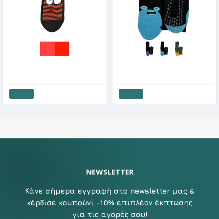
Me We Παιδική Καλτσο-Παντόφλα Όλο Πετσέτα Με Σχέδια & Πατουσάκια Σιλικόνης
Me We Παιδική Καλτσοπαντόφλα Με Πατουσάκια Σιλικόνης & Σχέδιο Little Monster
5.00€
5.00€
Καλάθι
Καλάθι
NEWSLETTER
Κάνε σήμερα εγγραφή στο newsletter μας &
κέρδισε κουπούνι -10% επιπλέον έκπτωσης
για τις αγορές σου!