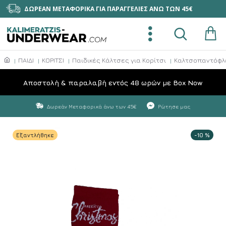
ΔΩΡΕΑΝ ΜΕΤΑΦΟΡΙΚΑ ΓΙΑ ΠΑΡΑΓΓΕΛΙΕΣ ΑΝΩ ΤΩΝ 45€
ΠΑΙΔΙ
ΚΟΡΙΤΣΙ
Παιδικές Κάλτσες για Κορίτσι
Καλτσοπαντόφλε
Aποστολή & παραλαβή εντός 48 ωρών με Box Now
Δωρεάν Μεταφορικά άνω των 45€
Ρώτησε μας
Εξαντλήθηκε
-10 %