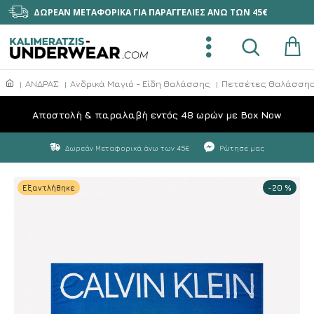
ΔΩΡΕΑΝ ΜΕΤΑΦΟΡΙΚΑ ΓΙΑ ΠΑΡΑΓΓΕΛΙΕΣ ΑΝΩ ΤΩΝ 45€
ΑΝΔΡΑΣ
Ανδρικά Μαγιό - Είδη Θαλάσσης
Πετσέτες Θαλάσσης 
Aποστολή & παραλαβή εντός 48 ωρών με Box Now
Δωρεάν Μεταφορικά άνω των 45€
Ρώτησε μας
Εξαντλήθηκε
-20 %