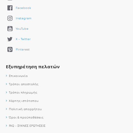
Facebook
Instagram
YouTube
X - Twitter
Pinterest
Εξυπηρέτηση πελατών
Επικοινωνία
Τρόποι αποστολής
Τρόποι πληρωμής
Χάρτης ιστότοπου
Πολιτική απορρήτου
Όροι & προϋποθέσεις
FAQ - ΣΥΧΝΕΣ ΕΡΩΤΗΣΕΙΣ