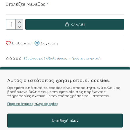
Επιλέξτε Μέγεθος
ΚΑΛΆΘΙ
Επιθυμητό
Σύγκριση
Σύμφωνα με 0 αξιολογήσεις.
-
Γράψτε μια κριτική
Αυτός ο ιστότοπος χρησιμοποιεί cookies.
Kalimeratzis Underwear : Προϊόντα Σχεδιασμένα για
Εσάς & Υφάσματα Υψηλής Ποιότητας για
Ορισμένα από αυτά τα cookies είναι απαραίτητα, ενώ άλλα μας
βοηθούν να βελτιώσουμε την εμπειρία σας παρέχοντας
Αξεπέραστη Αντοχή
πληροφορίες σχετικά με τον τρόπο χρήσης του ιστότοπου.
Απολαύστε Υφάσματα Φιλικά Προς το Δέρμα & Ανώτερη
Περισσότερες πληροφορίες
Ποιότητα σε Προσιτές τιμές
Αποδοχή όλων
ΣΧΕΤΙΚΑ ΠΡΟΪΟΝΤΑ