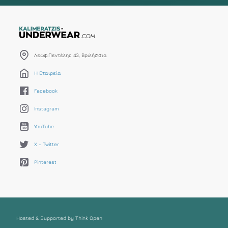
Λεωφ.Πεντέλης 43, Βριλήσσια
Η Εταιρεία
Facebook
Instagram
YouTube
X - Twitter
Pinterest
Hosted & Supported by Think Open