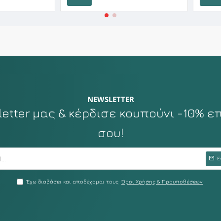
Καλάθι
Καλάθι
NEWSLETTER
tter μας & κέρδισε κουπούνι -10% ε
σου!
Ε
Έχω διαβάσει και αποδέχομαι τους
Όροι Χρήσης & Προυποθέσεων