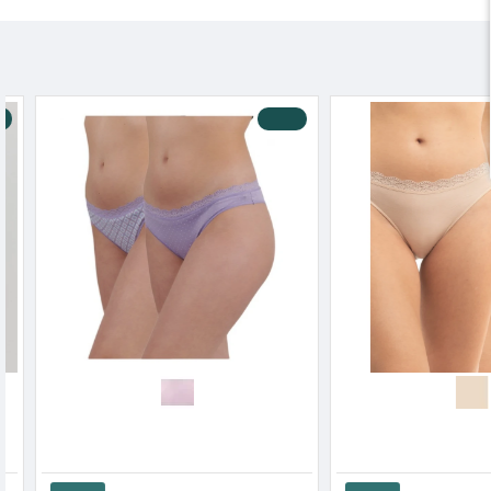
-10 %
Apple Γυναικείο Brazilian Σλιπ Bamboo Συσκευασία Με 2 Τεμάχια
13.95€
15.50€
8.55€
9.50€