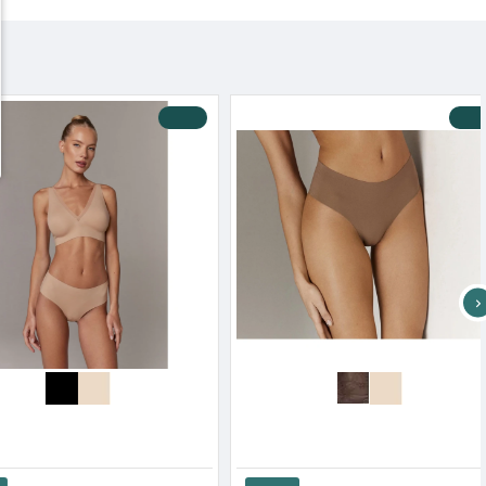
-10 %
-10 %
Apple Γυναικείο Σλιπ Brazil Με Δαντέλα Απο Bamboo Σετ 2 Τεμάχια
Aruelle Γυναικείο Laser Cut Brazilian Σλιπ Cade
3.90€
11.52€
12.80€