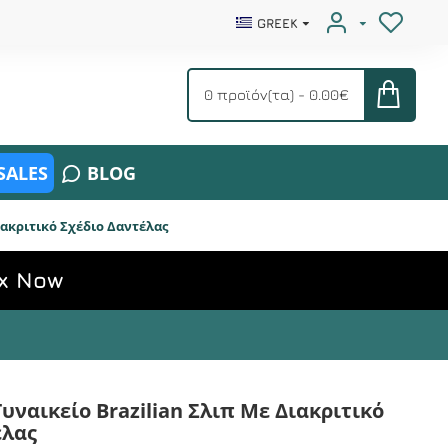
GREEK
0 προϊόν(τα) - 0.00€
SALES
BLOG
Διακριτικό Σχέδιο Δαντέλας
x Now
 Γυναικείο Brazilian Σλιπ Με Διακριτικό
έλας