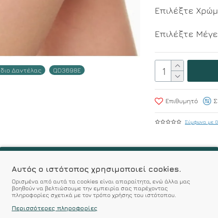
Επιλέξτε Χρώ
Επιλέξτε Μέγ
χέδιο Δαντέλας
QD3698E
Επιθυμητό
Σ
Σύμφωνα με 0
r : Προϊόντα Σχεδιασμέν
 Αξεπέραστη Αντοχή
Αυτός ο ιστότοπος χρησιμοποιεί cookies.
Ορισμένα από αυτά τα cookies είναι απαραίτητα, ενώ άλλα μας
βοηθούν να βελτιώσουμε την εμπειρία σας παρέχοντας
πληροφορίες σχετικά με τον τρόπο χρήσης του ιστότοπου.
 Ποιότητα σε Προσιτές τιμές
Περισσότερες πληροφορίες