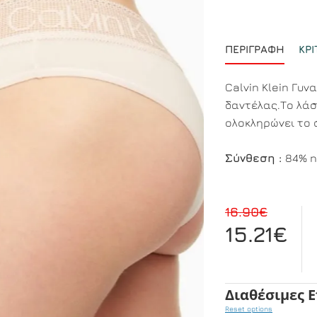
ΠΕΡΙΓΡΑΦΉ
ΚΡΙ
Calvin Klein Γυν
δαντέλας.Το λάσ
ολοκληρώνει το 
Σύνθεση :
84% n
16.90€
15.21€
Διαθέσιμες 
Reset options