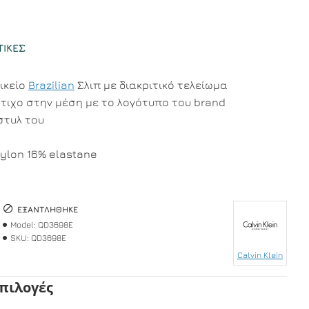
ΤΙΚΈΣ
αικείο
Brazilian
Σλιπ με διακριτικό τελείωμα
τιχο στην μέση με το λογότυπο του brand
στυλ του
ylon 16% elastane
ΕΞΑΝΤΛΉΘΗΚΕ
Model:
QD3698E
SKU:
QD3698E
Calvin Klein
Επιλογές