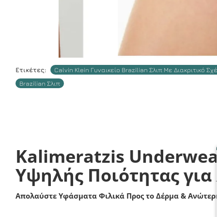
Ετικέτες:
Calvin Klein Γυναικείο Brazilian Σλιπ Με Διακριτικό Σ
Brazilian Σλιπ
Kalimeratzis Underwea
Υψηλής Ποιότητας για
Απολαύστε Υφάσματα Φιλικά Προς το Δέρμα & Ανώτερη