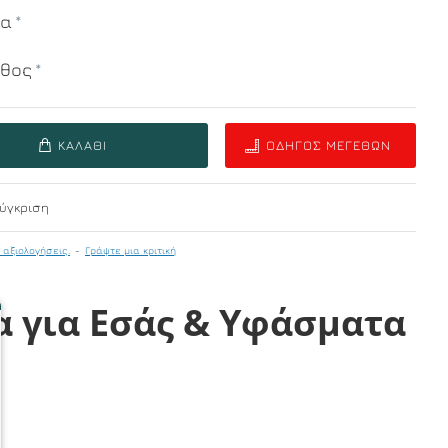
μα
εθος
ΚΑΛΆΘΙ
ΟΔΗΓΌΣ ΜΕΓΕΘΏΝ
ύγκριση
 αξιολογήσεις.
-
Γράψτε μια κριτική
α για Εσάς & Υφάσματα