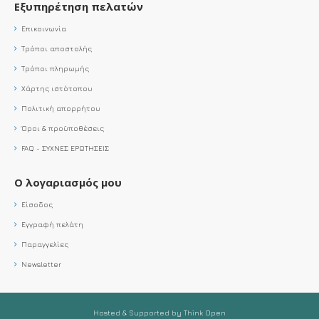
Εξυπηρέτηση πελατών
Επικοινωνία
Τρόποι αποστολής
Τρόποι πληρωμής
Χάρτης ιστότοπου
Πολιτική απορρήτου
Όροι & προϋποθέσεις
FAQ - ΣΥΧΝΕΣ ΕΡΩΤΗΣΕΙΣ
Ο λογαριασμός μου
Είσοδος
Εγγραφή πελάτη
Παραγγελίες
Newsletter
Hosted & Supported by Think Open