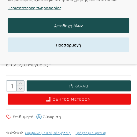
Περισσότερες πληροφορίες
37.90€
26.53€
Αποδοχή όλων
Διαθέσιμες Επιλογές
Reset options
Προσαρμογή
Επιλέξτε Χρώμα
Επιλέξτε Μέγεθος
ΚΑΛΆΘΙ
ΟΔΗΓΌΣ ΜΕΓΕΘΏΝ
Επιθυμητό
Σύγκριση
Σύμφωνα με 0 αξιολογήσεις.
-
Γράψτε μια κριτική