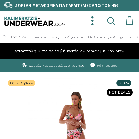
ΔΩΡΕΑΝ ΜΕΤΑΦΟΡΙΚΑ ΓΙΑ ΠΑΡΑΓΓΕΛΙΕΣ ΑΝΩ ΤΩΝ 45€
ΓΥΝΑΙΚΑ
Γυναικεία Μαγιό - Αξεσουάρ Θαλάσσης - Ρούχα Παραλ
Aποστολή & παραλαβή εντός 48 ωρών με Box Now
Δωρεάν Μεταφορικά άνω των 45€
Ρώτησε μας
Εξαντλήθηκε
-30 %
HOT DEALS