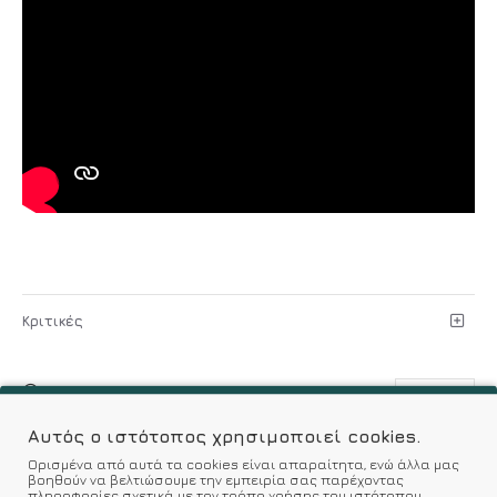
Κριτικές
ΕΞΑΝΤΛΉΘΗΚΕ
Model:
24066083
Αυτός ο ιστότοπος χρησιμοποιεί cookies.
SKU:
24066083
Ορισμένα από αυτά τα cookies είναι απαραίτητα, ενώ άλλα μας
Bluepoint
βοηθούν να βελτιώσουμε την εμπειρία σας παρέχοντας
πληροφορίες σχετικά με τον τρόπο χρήσης του ιστότοπου.