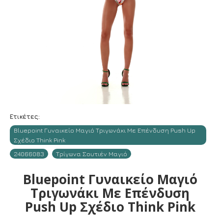
Ετικέτες:
Bluepoint Γυναικείο Μαγιό Τριγωνάκι Με Επένδυση Push Up
Σχέδιο Think Pink
24066083
Τρίγωνα Σουτιέν Μαγιό
Bluepoint Γυναικείο Μαγιό
Τριγωνάκι Με Επένδυση
Push Up Σχέδιο Think Pink