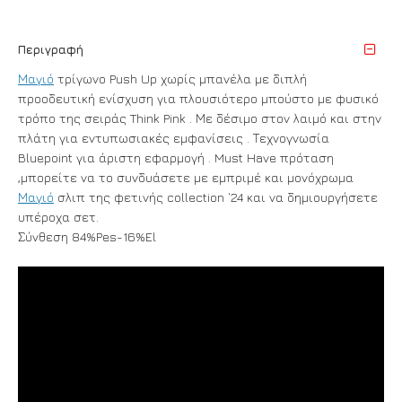
Περιγραφή
Μαγιό
τρίγωνο Push Up χωρίς μπανέλα με διπλή
προοδευτική ενίσχυση για πλουσιότερο μπούστο με φυσικό
τρόπο της σειράς Think Pink . Με δέσιμο στον λαιμό και στην
πλάτη για εντυπωσιακές εμφανίσεις . Τεχνογνωσία
Bluepoint για άριστη εφαρμογή . Must Have πρόταση
,μπορείτε να το συνδυάσετε με εμπριμέ και μονόχρωμα
Μαγιό
σλιπ της φετινής collection ‘24 και να δημιουργήσετε
υπέροχα σετ.
Σύνθεση 84%Pes-16%El