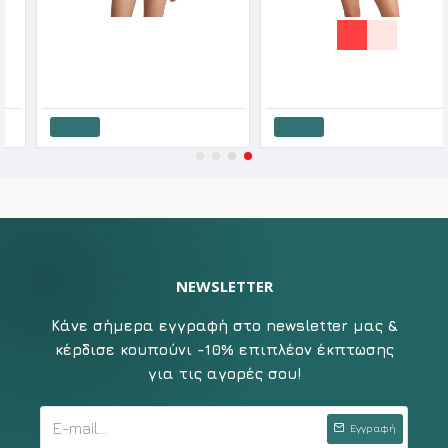
Blu4u Γυναικείο Μαγιό Τριγωνάκι Μονόχρωμο Με Αφαιρούμενη Επένδυση Solids
11.92€
14.90€
Blu4u Γυναικείο Μαγιό Τρίγωνο Crochet Coral Stitch SS '26
27.92€
34.90€
Καλάθι
Καλάθι
NEWSLETTER
Κάνε σήμερα εγγραφή στο newsletter μας &
κέρδισε κουπούνι -10% επιπλέον έκπτωσης
για τις αγορές σου!
Εγγραφή