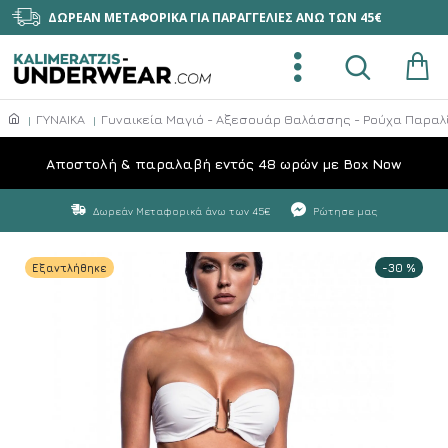
ΔΩΡΕΑΝ ΜΕΤΑΦΟΡΙΚΑ ΓΙΑ ΠΑΡΑΓΓΕΛΙΕΣ ΑΝΩ ΤΩΝ 45€
ΓΥΝΑΙΚΑ
Γυναικεία Μαγιό - Αξεσουάρ Θαλάσσης - Ρούχα Παραλ
Aποστολή & παραλαβή εντός 48 ωρών με Box Now
Δωρεάν Μεταφορικά άνω των 45€
Ρώτησε μας
Εξαντλήθηκε
-30 %