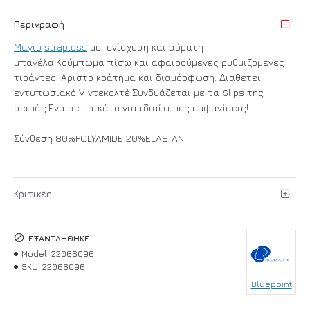
Περιγραφή
Μαγιό
strapless
με ενίσχυση και αόρατη
μπανέλα.Κούμπωμα πίσω και αφαιρούμενες ρυθμιζόμενες
τιράντες. Άριστο κράτημα και διαμόρφωση. Διαθέτει
εντυπωσιακό V ντεκολτέ.Συνδυάζεται με τα Slips της
σειράς.Ένα σετ σικάτο για ιδιαίτερες εμφανίσεις!
Σύνθεση 80%POLYAMIDE 20%ELASTAN
Κριτικές
ΕΞΑΝΤΛΉΘΗΚΕ
Model:
22066096
SKU:
22066096
Bluepoint