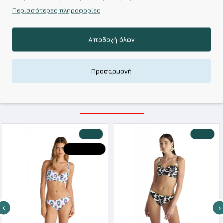
Περισσότερες πληροφορίες
Kalimeratzis Underwear : Προϊόντα Σχεδιασμένα για
Εσάς & Υφάσματα Υψηλής Ποιότητας για
Αποδοχή όλων
Αξεπέραστη Αντοχή
Απολαύστε Υφάσματα Φιλικά Προς το Δέρμα & Ανώτερη
Ποιότητα σε Προσιτές τιμές
Προσαρμογή
ΣΧΕΤΙΚΑ ΠΡΟΪΟΝΤΑ
-20 %
-20 %
HOT DEALS