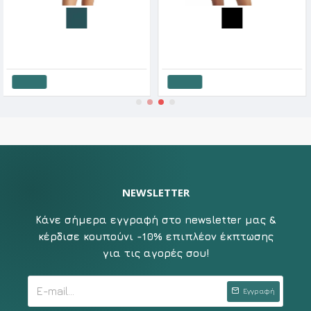
Blu4u Γυναικείο Μαγιό Στράπλες Cup D Aztec Mix SS '26
Blu4u Γυναικείο Μαγιό Στράπλες Με Μπανέλα Tribal Jungle Cup D
.52€
36.90€
28.72€
35.90€
24
αλάθι
Καλάθι
Κ
NEWSLETTER
Κάνε σήμερα εγγραφή στο newsletter μας &
κέρδισε κουπούνι -10% επιπλέον έκπτωσης
για τις αγορές σου!
Εγγραφή