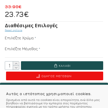
33.90€
23.73€
Διαθέσιμες Επιλογές
Reset options
Επιλέξτε Χρώμα
Επιλέξτε Μέγεθος
ΚΑΛΆΘΙ
ΟΔΗΓΌΣ ΜΕΓΕΘΏΝ
Επιθυμητό
Σύγκριση
Αυτός ο ιστότοπος χρησιμοποιεί cookies.
Ορισμένα από αυτά τα cookies είναι απαραίτητα, ενώ άλλα μας
Σύμφωνα με 0 αξιολογήσεις.
-
Γράψτε μια κριτική
βοηθούν να βελτιώσουμε την εμπειρία σας παρέχοντας
πληροφορίες σχετικά με τον τρόπο χρήσης του ιστότοπου.