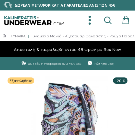
ΔΩΡΕΑΝ ΜΕΤΑΦΟΡΙΚΑ ΓΙΑ ΠΑΡΑΓΓΕΛΙΕΣ ΑΝΩ ΤΩΝ 45€
ΓΥΝΑΙΚΑ
Γυναικεία Μαγιό - Αξεσουάρ Θαλάσσης - Ρούχα Παραλ
Aποστολή & παραλαβή εντός 48 ωρών με Box Now
Δωρεάν Μεταφορικά άνω των 45€
Ρώτησε μας
Εξαντλήθηκε
-20 %