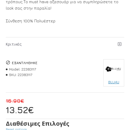
τρόπους.Το must have αξεσουάρ για να συμπληρώσετε το
look σας στην παραλία!
Σύνθεση 100% Πολυέστερ
Κριτικές
ΕΞΑΝΤΛΉΘΗΚΕ
Model:
22383117
SKU:
22383117
BLU4U
16.90€
13.52€
Διαθέσιμες Επιλογές
Reset options