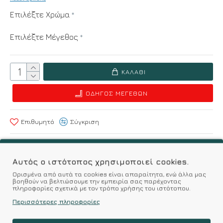
Επιλέξτε Χρώμα
Επιλέξτε Μέγεθος
ΚΑΛΆΘΙ
ΟΔΗΓΌΣ ΜΕΓΕΘΏΝ
Επιθυμητό
Σύγκριση
Σύμφωνα με 0 αξιολογήσεις.
-
Γράψτε μια κριτική
Αυτός ο ιστότοπος χρησιμοποιεί cookies.
Ορισμένα από αυτά τα cookies είναι απαραίτητα, ενώ άλλα μας
βοηθούν να βελτιώσουμε την εμπειρία σας παρέχοντας
πληροφορίες σχετικά με τον τρόπο χρήσης του ιστότοπου.
Kalimeratzis Underwear : Προϊόντα Σχεδιασμένα για
Εσάς & Υφάσματα Υψηλής Ποιότητας για
Περισσότερες πληροφορίες
Αξεπέραστη Αντοχή
Απολαύστε Υφάσματα Φιλικά Προς το Δέρμα & Ανώτερη