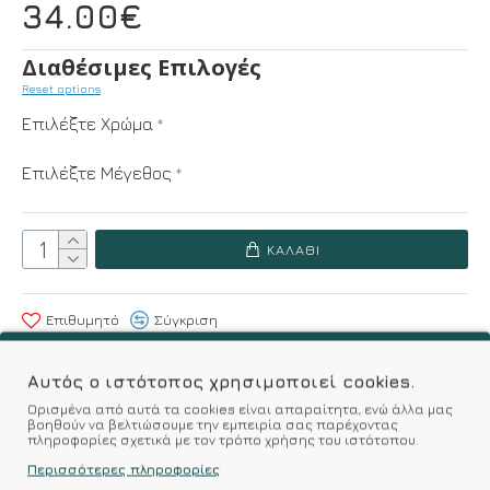
34.00€
Διαθέσιμες Επιλογές
Reset options
Επιλέξτε Χρώμα
Επιλέξτε Μέγεθος
ΚΑΛΆΘΙ
Επιθυμητό
Σύγκριση
Αυτός ο ιστότοπος χρησιμοποιεί cookies.
Σύμφωνα με 0 αξιολογήσεις.
-
Γράψτε μια κριτική
Ορισμένα από αυτά τα cookies είναι απαραίτητα, ενώ άλλα μας
βοηθούν να βελτιώσουμε την εμπειρία σας παρέχοντας
πληροφορίες σχετικά με τον τρόπο χρήσης του ιστότοπου.
Kalimeratzis Underwear : Προϊόντα Σχεδιασμένα για
Περισσότερες πληροφορίες
Εσάς & Υφάσματα Υψηλής Ποιότητας για