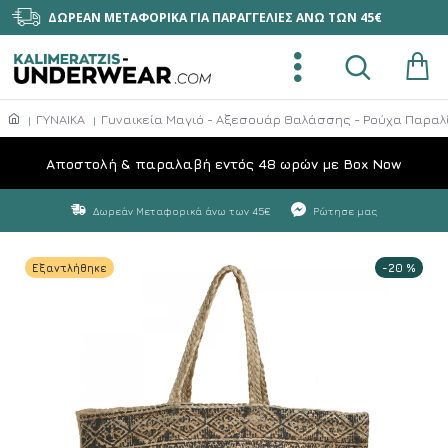
ΔΩΡΕΑΝ ΜΕΤΑΦΟΡΙΚΑ ΓΙΑ ΠΑΡΑΓΓΕΛΙΕΣ ΑΝΩ ΤΩΝ 45€
ΓΥΝΑΙΚΑ
Γυναικεία Μαγιό - Αξεσουάρ Θαλάσσης - Ρούχα Παραλ
Aποστολή & παραλαβή εντός 48 ωρών με Box Now
Δωρεάν Μεταφορικά άνω των 45€
Ρώτησε μας
Εξαντλήθηκε
-20 %