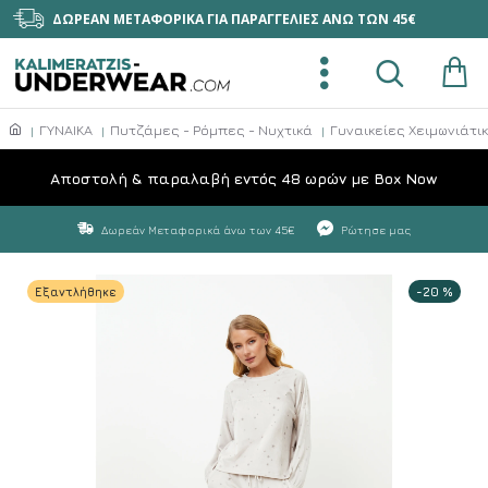
ΔΩΡΕΑΝ ΜΕΤΑΦΟΡΙΚΑ ΓΙΑ ΠΑΡΑΓΓΕΛΙΕΣ ΑΝΩ ΤΩΝ 45€
ΓΥΝΑΙΚΑ
Πυτζάμες - Ρόμπες - Νυχτικά
Γυναικείες Χειμωνιάτι
Aποστολή & παραλαβή εντός 48 ωρών με Box Now
Δωρεάν Μεταφορικά άνω των 45€
Ρώτησε μας
Εξαντλήθηκε
-20 %