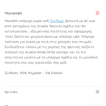
Περιγραφή
Meredith υπέροχη super soft
Πυτζάμα
,βελουτέ με all over
print αστεράκια της Aruelle. Νεανικό σχέδιο που θα
εντυπωσιάσει , εξαιρετικής ποιότητας και εφαρμογής
.πολύ ζεστό και χουχουλιάρικο με υπέροχη υφή. Υπέροχη
πρόταση για άνεση με στυλ στις χαλαρές σας στιγμές .
Συνδυάζεται τέλεια με τις ρόμπες της φετινής σεζόν.Η
συλλογή της Aruelle Winter’24 θα καλύψει και τα πιο
απαιτητικά γούστα με τα υπέροχα σχέδια και τη μοναδική
ποιότητα που σας αγκαλιάζει σαν χάδι.
Σύνθεση 95% Polyester - 5% Elastan
Κριτικές