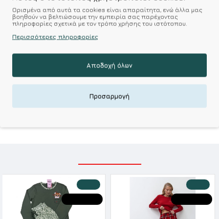
Ορισμένα από αυτά τα cookies είναι απαραίτητα, ενώ άλλα μας
Επιθυμητό
Σύγκριση
βοηθούν να βελτιώσουμε την εμπειρία σας παρέχοντας
πληροφορίες σχετικά με τον τρόπο χρήσης του ιστότοπου.
Περισσότερες πληροφορίες
Σύμφωνα με 0 αξιολογήσεις.
-
Γράψτε μια κριτική
Αποδοχή όλων
Kalimeratzis Underwear : Προϊόντα Σχεδιασμένα για
Εσάς & Υφάσματα Υψηλής Ποιότητας για
Προσαρμογή
Αξεπέραστη Αντοχή
Απολαύστε Υφάσματα Φιλικά Προς το Δέρμα & Ανώτερη
Ποιότητα σε Προσιτές τιμές
ΣΧΕΤΙΚΑ ΠΡΟΪΟΝΤΑ
-20 %
-20 %
HOT DEALS
HOT DEALS