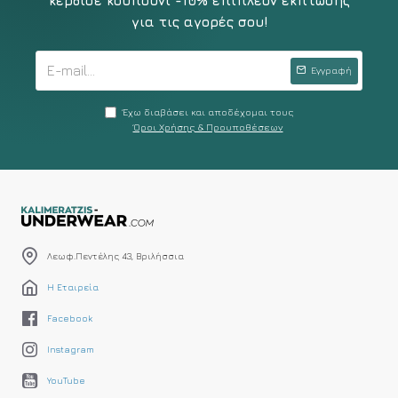
κέρδισε κουπούνι -10% επιπλέον έκπτωσης
για τις αγορές σου!
Εγγραφή
Έχω διαβάσει και αποδέχομαι τους
Όροι Χρήσης & Προυποθέσεων
Λεωφ.Πεντέλης 43, Βριλήσσια
Η Εταιρεία
Facebook
Instagram
YouTube