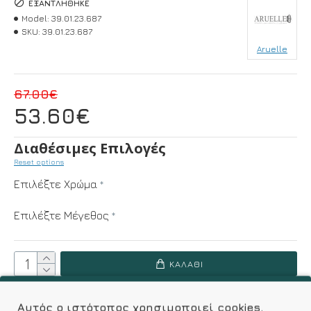
ΕΞΑΝΤΛΉΘΗΚΕ
Model:
39.01.23.687
SKU:
39.01.23.687
Aruelle
67.00€
53.60€
Διαθέσιμες Επιλογές
Reset options
Επιλέξτε Χρώμα
Επιλέξτε Μέγεθος
ΚΑΛΆΘΙ
ΟΔΗΓΌΣ ΜΕΓΕΘΏΝ
Αυτός ο ιστότοπος χρησιμοποιεί cookies.