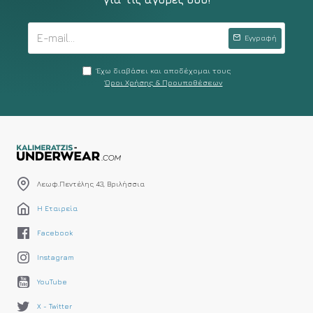
Εγγραφή
Έχω διαβάσει και αποδέχομαι τους
Όροι Χρήσης & Προυποθέσεων
Λεωφ.Πεντέλης 43, Βριλήσσια
Η Εταιρεία
Facebook
Instagram
YouTube
X - Twitter