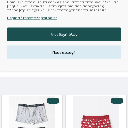
Επιθυμητό
Σύγκριση
Ορισμένα από αυτά τα cookies είναι απαραίτητα, ενώ άλλα μας
βοηθούν να βελτιώσουμε την εμπειρία σας παρέχοντας
πληροφορίες σχετικά με τον τρόπο χρήσης του ιστότοπου.
Σύμφωνα με 0 αξιολογήσεις.
-
Γράψτε μια κριτική
Περισσότερες πληροφορίες
Αποδοχή όλων
Kalimeratzis Underwear : Προϊόντα Σχεδιασμένα για
Εσάς & Υφάσματα Υψηλής Ποιότητας για
Αξεπέραστη Αντοχή
Προσαρμογή
Απολαύστε Υφάσματα Φιλικά Προς το Δέρμα & Ανώτερη
Ποιότητα σε Προσιτές τιμές
ΣΧΕΤΙΚΑ ΠΡΟΪΟΝΤΑ
ΕΙΔΑΤΕ ΠΡΟΣΦΑΤΑ
-10 %
-10 %