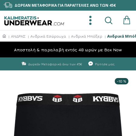
ΔΩΡΕΑΝ ΜΕΤΑΦΟΡΙΚΑ ΓΙΑ ΠΑΡΑΓΓΕΛΙΕΣ ΑΝΩ ΤΩΝ 45€
Ανδρικά Μπόξ
ΑΝΔΡΑΣ
Ανδρικά Εσώρουχα
Ανδρικά Μπόξερ
Aποστολή & παραλαβή εντός 48 ωρών με Box Now
Δωρεάν Μεταφορικά άνω των 45€
Ρώτησε μας
-10 %