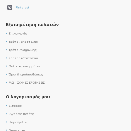
Pinterest
Εξυπηρέτηση πελατών
Επικοινωνία
Τρόποι αποστολής
Τρόποι πληρωμής
Χάρτης ιστότοπου
Πολιτική απορρήτου
Όροι & προϋποθέσεις
FAQ - ΣΥΧΝΕΣ ΕΡΩΤΗΣΕΙΣ
Ο λογαριασμός μου
Είσοδος
Εγγραφή πελάτη
Παραγγελίες
Newsletter