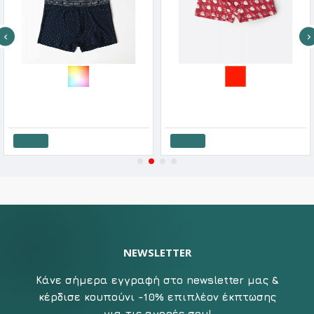
Admas Άνδρικα Μπόξερ Βαμβακερά 2 Τεμάχια Dots
Admas Ανδρικό Βαμβακερό Μπόξερ Χριστουγεννιάτικο Santa Friendly
28.35€
31.50€
17.01€
18.90€
Καλάθι
Καλάθι
NEWSLETTER
Κάνε σήμερα εγγραφή στο newsletter μας &
κέρδισε κουπούνι -10% επιπλέον έκπτωσης
για τις αγορές σου!