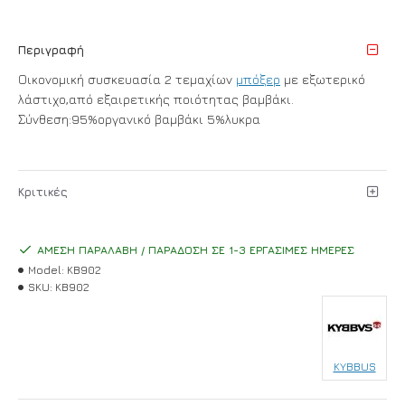
Περιγραφή
Οικονομική συσκευασία 2 τεμαχίων
μπόξερ
με εξωτερικό
λάστιχο,από εξαιρετικής ποιότητας βαμβάκι.
Σύνθεση:95%οργανικό βαμβάκι 5%λυκρα
Κριτικές
ΆΜΕΣΗ ΠΑΡΑΛΑΒΉ / ΠΑΡΆΔΟΣΗ ΣΕ 1-3 ΕΡΓΆΣΙΜΕΣ ΗΜΈΡΕΣ
Model:
KB902
SKU:
KB902
KYBBUS