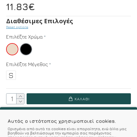
11.83€
Διαθέσιμες Επιλογές
Reset options
Επιλέξτε Χρώμα
Επιλέξτε Μέγεθος
S
ΚΑΛΆΘΙ
Επιθυμητό
Σύγκριση
Αυτός ο ιστότοπος χρησιμοποιεί cookies.
Ορισμένα από αυτά τα cookies είναι απαραίτητα, ενώ άλλα μας
βοηθούν να βελτιώσουμε την εμπειρία σας παρέχοντας
Σύμφωνα με 0 αξιολογήσεις.
-
Γράψτε μια κριτική