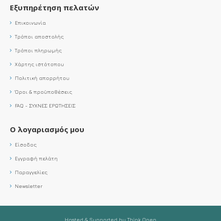
Εξυπηρέτηση πελατών
Επικοινωνία
Τρόποι αποστολής
Τρόποι πληρωμής
Χάρτης ιστότοπου
Πολιτική απορρήτου
Όροι & προϋποθέσεις
FAQ - ΣΥΧΝΕΣ ΕΡΩΤΗΣΕΙΣ
Ο λογαριασμός μου
Είσοδος
Εγγραφή πελάτη
Παραγγελίες
Newsletter
Hosted & Supported by Think Open