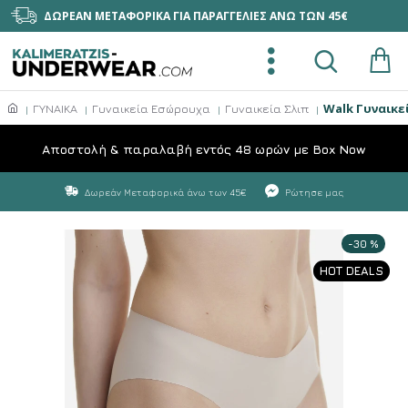
ΔΩΡΕΑΝ ΜΕΤΑΦΟΡΙΚΑ ΓΙΑ ΠΑΡΑΓΓΕΛΙΕΣ ΑΝΩ ΤΩΝ 45€
Walk Γυναικεί
ΓΥΝΑΙΚΑ
Γυναικεία Εσώρουχα
Γυναικεία Σλιπ
Aποστολή & παραλαβή εντός 48 ωρών με Box Now
Δωρεάν Μεταφορικά άνω των 45€
Ρώτησε μας
-30 %
HOT DEALS