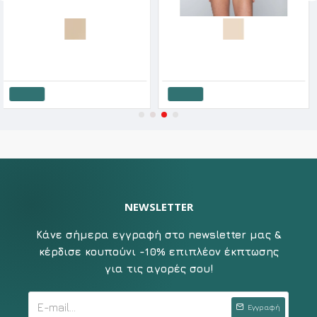
vin Klein Γυναικείο Σλιπ Tanga
Luna Γυναικείο Σλίπ Melody Με Δαντέλα Μπροστά
.51€
23.90€
17.55€
22.00€
4.
αλάθι
Καλάθι
Κ
NEWSLETTER
Κάνε σήμερα εγγραφή στο newsletter μας &
κέρδισε κουπούνι -10% επιπλέον έκπτωσης
για τις αγορές σου!
Εγγραφή