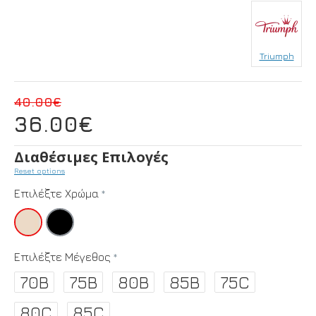
Triumph
40.00€
36.00€
Διαθέσιμες Επιλογές
Reset options
Επιλέξτε Χρώμα
Επιλέξτε Μέγεθος
70B
75B
80B
85B
75C
80C
85C