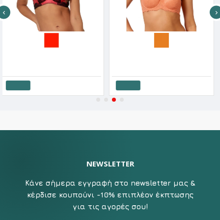
After Eden Γυναικείο Σουτιέν Push Up Απο Δαντέλα & Σατέν Cup B
After Eden Γυναικείο Σουτιέν Με Μπανέλα & Επένδυση Balconette Με Δαντέλα
.10€
19.71€
21.90€
16.17€
23
Καλάθι
Καλάθι
NEWSLETTER
Κάνε σήμερα εγγραφή στο newsletter μας &
κέρδισε κουπούνι -10% επιπλέον έκπτωσης
για τις αγορές σου!