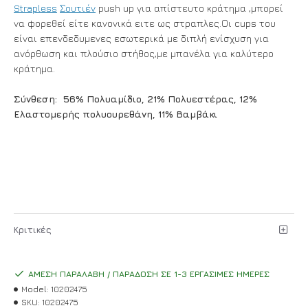
Strapless
Σουτιέν
push up για απίστευτο κράτημα ,μπορεί
να φορεθεί είτε κανονικά ειτε ως στραπλες.Οι cups του
είναι επενδεδυμενες εσωτερικά με διπλή ενίσχυση για
ανόρθωση και πλούσιο στήθος,με μπανέλα για καλύτερο
κράτημα.
Σύνθεση: 56% Πολυαμίδιο, 21% Πολυεστέρας, 12%
Ελαστομερής πολυουρεθάνη, 11% Βαμβάκι
Κριτικές
ΆΜΕΣΗ ΠΑΡΑΛΑΒΉ / ΠΑΡΆΔΟΣΗ ΣΕ 1-3 ΕΡΓΆΣΙΜΕΣ ΗΜΈΡΕΣ
Model:
10202475
SKU:
10202475