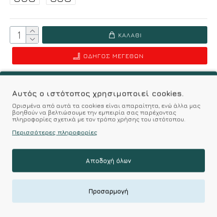
ΚΑΛΆΘΙ
ΟΔΗΓΌΣ ΜΕΓΕΘΏΝ
Επιθυμητό
Σύγκριση
Αυτός ο ιστότοπος χρησιμοποιεί cookies.
Ορισμένα από αυτά τα cookies είναι απαραίτητα, ενώ άλλα μας
Σύμφωνα με 0 αξιολογήσεις.
-
Γράψτε μια κριτική
βοηθούν να βελτιώσουμε την εμπειρία σας παρέχοντας
πληροφορίες σχετικά με τον τρόπο χρήσης του ιστότοπου.
Περισσότερες πληροφορίες
Χαρακτηριστικά
Αποδοχή όλων
Ενίσχυση
Προσαρμογή
Ενίσχυση
με ενίσχυση