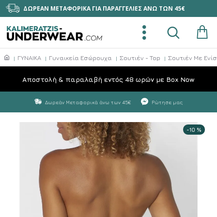
ΔΩΡΕΑΝ ΜΕΤΑΦΟΡΙΚΑ ΓΙΑ ΠΑΡΑΓΓΕΛΙΕΣ ΑΝΩ ΤΩΝ 45€
ΓΥΝΑΙΚΑ
Γυναικεία Εσώρουχα
Σουτιέν - Top
Σουτιέν Με Ενί
Aποστολή & παραλαβή εντός 48 ωρών με Box Now
Δωρεάν Μεταφορικά άνω των 45€
Ρώτησε μας
-10 %