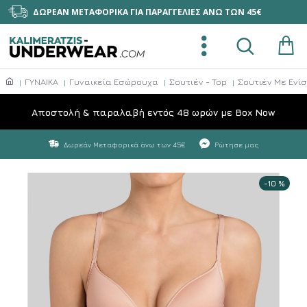
ΔΩΡΕΑΝ ΜΕΤΑΦΟΡΙΚΑ ΓΙΑ ΠΑΡΑΓΓΕΛΙΕΣ ΑΝΩ ΤΩΝ 45€
ΓΥΝΑΙΚΑ
Γυναικεία Εσώρουχα
Σουτιέν - Top
Σουτιέν Με Ενί
Aποστολή & παραλαβή εντός 48 ωρών με Box Now
Δωρεάν Μεταφορικά άνω των 45€
Ρώτησε μας
-10 %