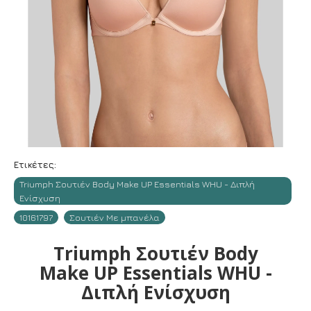
Ετικέτες:
Triumph Σουτιέν Body Make UP Essentials WHU - Διπλή
Ενίσχυση
10161797
Σουτιέν Με μπανέλα
Triumph Σουτιέν Body
Make UP Essentials WHU -
Διπλή Ενίσχυση