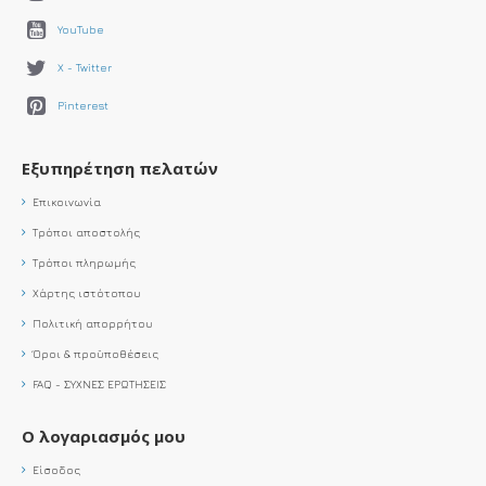
YouTube
X - Twitter
Pinterest
Εξυπηρέτηση πελατών
Επικοινωνία
Τρόποι αποστολής
Τρόποι πληρωμής
Χάρτης ιστότοπου
Πολιτική απορρήτου
Όροι & προϋποθέσεις
FAQ - ΣΥΧΝΕΣ ΕΡΩΤΗΣΕΙΣ
Ο λογαριασμός μου
Είσοδος