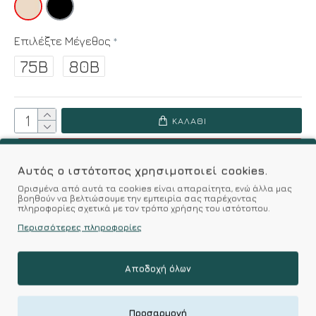
Επιλέξτε Μέγεθος
75B
80B
ΚΑΛΆΘΙ
ΟΔΗΓΌΣ ΜΕΓΕΘΏΝ
Αυτός ο ιστότοπος χρησιμοποιεί cookies.
Ορισμένα από αυτά τα cookies είναι απαραίτητα, ενώ άλλα μας
Επιθυμητό
Σύγκριση
βοηθούν να βελτιώσουμε την εμπειρία σας παρέχοντας
πληροφορίες σχετικά με τον τρόπο χρήσης του ιστότοπου.
Περισσότερες πληροφορίες
Σύμφωνα με 0 αξιολογήσεις.
-
Γράψτε μια κριτική
Αποδοχή όλων
Χαρακτηριστικά
Προσαρμογή