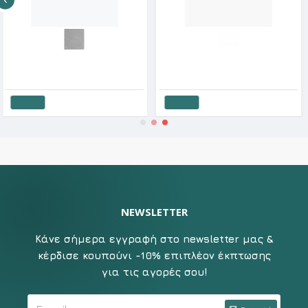
Minerva Παιδικό Φανελάκι Βαμβακερό Χωρίς Μανίκι Σε Γκρι Χρώμα
Minerva Παιδικό Φανελάκι Για Κορίτσι Με Κοντό Μανίκι
1€
4.90€
7.52€
8.35€
7.2
λάθι
Καλάθι
Κα
NEWSLETTER
Κάνε σήμερα εγγραφή στο newsletter μας &
κέρδισε κουπούνι -10% επιπλέον έκπτωσης
για τις αγορές σου!