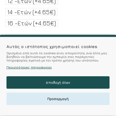
12 -Ετών
(+4.65€)
14 -Ετών
(+4.65€)
16 -Ετών
(+4.65€)
ΚΑΛΆΘΙ
Αυτός ο ιστότοπος χρησιμοποιεί cookies.
Ορισμένα από αυτά τα cookies είναι απαραίτητα, ενώ άλλα μας
βοηθούν να βελτιώσουμε την εμπειρία σας παρέχοντας
Επιθυμητό
Σύγκριση
πληροφορίες σχετικά με τον τρόπο χρήσης του ιστότοπου.
Περισσότερες πληροφορίες
Σύμφωνα με 0 αξιολογήσεις.
-
Γράψτε μια κριτική
Αποδοχή όλων
Προσαρμογή
Χαρακτηριστικά
Ποιότητα-υλικό κατασκευής