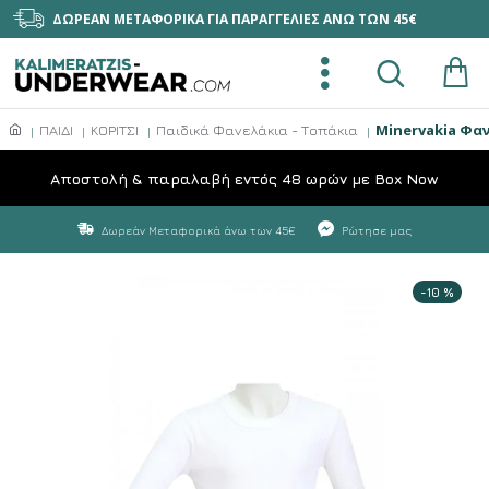
ΔΩΡΕΑΝ ΜΕΤΑΦΟΡΙΚΑ ΓΙΑ ΠΑΡΑΓΓΕΛΙΕΣ ΑΝΩ ΤΩΝ 45€
Minervakia Φαν
ΠΑΙΔΙ
ΚΟΡΙΤΣΙ
Παιδικά Φανελάκια - Τοπάκια
Aποστολή & παραλαβή εντός 48 ωρών με Box Now
Δωρεάν Μεταφορικά άνω των 45€
Ρώτησε μας
-10 %