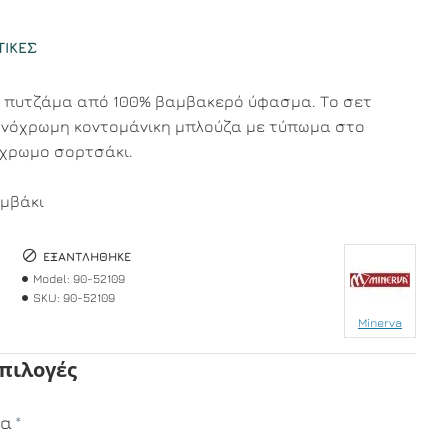
ΤΙΚΈΣ
ή πυτζάμα από 100% βαμβακερό ύφασμα. Το σετ
ονόχρωμη κοντομάνικη μπλούζα με τύπωμα στο
όχρωμο σορτσάκι.
μβάκι
ΕΞΑΝΤΛΉΘΗΚΕ
Model:
90-52109
SKU:
90-52109
Minerva
Επιλογές
μα