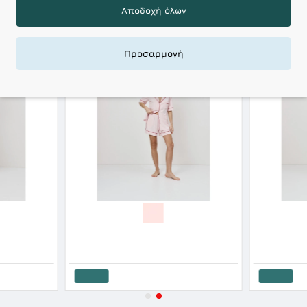
Αποδοχή όλων
-20 %
-20 %
Προσαρμογή
HOT DEALS
HOT DEALS
Aruelle Γυναικεία Cotton Πυτζαμα Με Κουμπιά Κοντό Σορτς Elow SS '26
Aruelle Γυναικεία Viscose Πυτζαμα Με Κουμπιά Κοντό Σορτς Amoria SS '26
62.40€
78.00€
60.00€
75
Καλάθι
Καλάθι