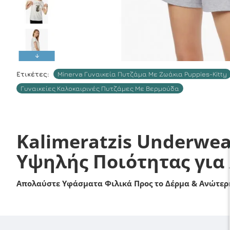
Ετικέτες:
Minerva Γυναικεία Πυτζάμα Με Ζωάκια Puppies-Kitty
Γυναικείες Καλοκαιρινές Πυτζάμες Με Βερμούδα
Kalimeratzis Underwea
Υψηλής Ποιότητας για
Απολαύστε Υφάσματα Φιλικά Προς το Δέρμα & Ανώτερη