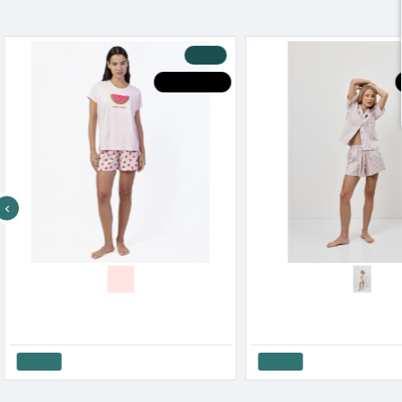
-20 %
HOT DEALS
Admas Γυναικεία Βαμβακερή Πυτζάμα Με Σορτσάκι Watermelon SS '26
30.00€
37.50€
60.00€
75.00€
Καλάθι
Καλάθι