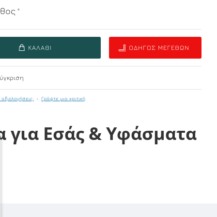
εθος
ΚΑΛΆΘΙ
ΟΔΗΓΌΣ ΜΕΓΕΘΏΝ
ύγκριση
 αξιολογήσεις.
-
Γράψτε μια κριτική
α για Εσάς & Υφάσματα