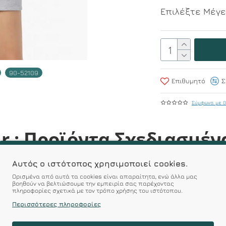
Επιλέξτε Μέγ
90-52109
Επιθυμητό
Σ
Σύμφωνα με 0
r : Προϊόντα Σχεδιασμέν
 Αξεπέραστη Αντοχή
Αυτός ο ιστότοπος χρησιμοποιεί cookies.
Ορισμένα από αυτά τα cookies είναι απαραίτητα, ενώ άλλα μας
 Ποιότητα σε Προσιτές τιμές
βοηθούν να βελτιώσουμε την εμπειρία σας παρέχοντας
πληροφορίες σχετικά με τον τρόπο χρήσης του ιστότοπου.
Περισσότερες πληροφορίες
ΣΧΕΤΙΚΑ ΠΡΟΪΟΝΤΑ