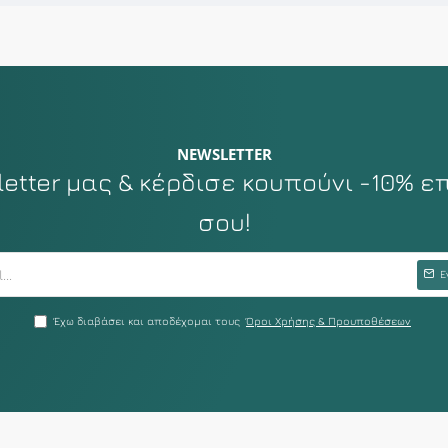
NEWSLETTER
tter μας & κέρδισε κουπούνι -10% ε
σου!
Ε
Έχω διαβάσει και αποδέχομαι τους
Όροι Χρήσης & Προυποθέσεων