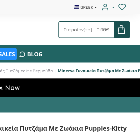
GREEK
0 προϊόν(τα) - 0.00€
SALES
BLOG
Minerva Γυναικεία Πυτζάμα Με Ζωάκια P
ινές Πυτζάμες Με Βερμούδα
x Now
αικεία Πυτζάμα Με Ζωάκια Puppies-Kitty