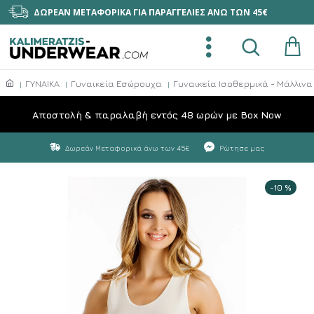
ΔΩΡΕΑΝ ΜΕΤΑΦΟΡΙΚΑ ΓΙΑ ΠΑΡΑΓΓΕΛΙΕΣ ΑΝΩ ΤΩΝ 45€
ΓΥΝΑΙΚΑ
Γυναικεία Εσώρουχα
Γυναικεία Ισοθερμικά - Μάλλιν
Aποστολή & παραλαβή εντός 48 ωρών με Box Now
Δωρεάν Μεταφορικά άνω των 45€
Ρώτησε μας
-10 %