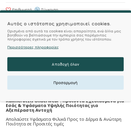
Επιθυμητό
Σύγκριση
Αυτός ο ιστότοπος χρησιμοποιεί cookies.
Σύμφωνα με 0 αξιολογήσεις.
-
Γράψτε μια κριτική
Ορισμένα από αυτά τα cookies είναι απαραίτητα, ενώ άλλα μας
βοηθούν να βελτιώσουμε την εμπειρία σας παρέχοντας
πληροφορίες σχετικά με τον τρόπο χρήσης του ιστότοπου.
Περισσότερες πληροφορίες
Χαρακτηριστικά
Αποδοχή όλων
Ποιότητα-υλικό κατασκευής
Material
100% μαλλί
Προσαρμογή
Kalimeratzis Underwear : Προϊόντα Σχεδιασμένα για
Εσάς & Υφάσματα Υψηλής Ποιότητας για
Αξεπέραστη Αντοχή
Απολαύστε Υφάσματα Φιλικά Προς το Δέρμα & Ανώτερη
Ποιότητα σε Προσιτές τιμές