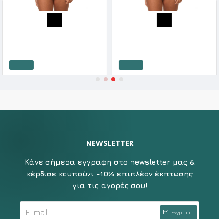
After Eden Γυναικείο Hipster Με Διχρώμη Δαντέλα
After Eden Γυναικείο String Με Διχρώμη Δαντέλα
0€
8.40€
4.20€
8.40€
7.3
άθι
Καλάθι
Καλ
NEWSLETTER
Κάνε σήμερα εγγραφή στο newsletter μας &
κέρδισε κουπούνι -10% επιπλέον έκπτωσης
για τις αγορές σου!
Εγγραφή