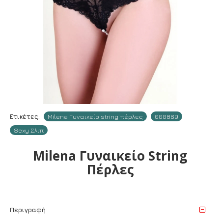
Ετικέτες:
Milena Γυναικείο string πέρλες
000869
Sexy Σλιπ
Milena Γυναικείο String
Πέρλες
Περιγραφή