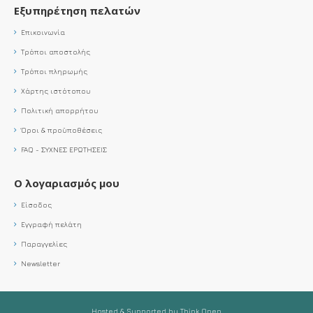
Εξυπηρέτηση πελατών
Επικοινωνία
Τρόποι αποστολής
Τρόποι πληρωμής
Χάρτης ιστότοπου
Πολιτική απορρήτου
Όροι & προϋποθέσεις
FAQ - ΣΥΧΝΕΣ ΕΡΩΤΗΣΕΙΣ
Ο λογαριασμός μου
Είσοδος
Εγγραφή πελάτη
Παραγγελίες
Newsletter
Hosted & Supported by Think Open