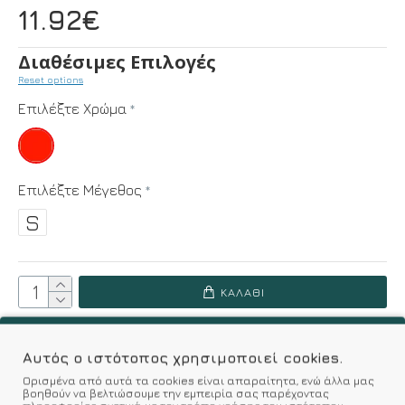
11.92€
Διαθέσιμες Επιλογές
Reset options
Επιλέξτε Χρώμα
Επιλέξτε Μέγεθος
S
ΚΑΛΆΘΙ
Επιθυμητό
Σύγκριση
Αυτός ο ιστότοπος χρησιμοποιεί cookies.
Ορισμένα από αυτά τα cookies είναι απαραίτητα, ενώ άλλα μας
βοηθούν να βελτιώσουμε την εμπειρία σας παρέχοντας
Σύμφωνα με 0 αξιολογήσεις.
-
Γράψτε μια κριτική