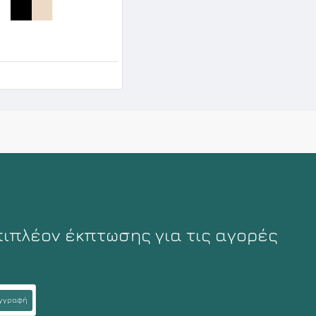
ομπινεζόν μεσαίου μήκους
90€
πιπλέον έκπτωσης για τις αγορές
γγραφή