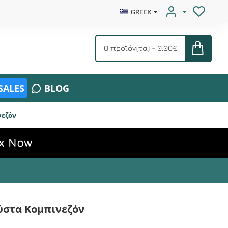
GREEK
0 προϊόν(τα) - 0.00€
SALES
BLOG
νεζόν
x Now
ύστα Κομπινεζόν