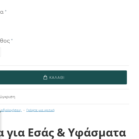
μα
εθος
ΚΑΛΆΘΙ
ύγκριση
 αξιολογήσεις.
-
Γράψτε μια κριτική
α για Εσάς & Υφάσματα