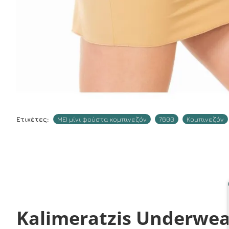
Ετικέτες:
ΜΕΙ μίνι φούστα κομπινεζόν
7600
Κομπινεζόν
Kalimeratzis Underwea