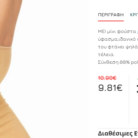
ΠΕΡΙΓΡΑΦΉ
ΚΡΙ
MEI μίνι φούστα
ύφασμα,ιδανικό
του φτάνει ψηλά
τέλεια.
Σύνθεση:88% pol
10.90€
9.81€
Διαθέσιμες 