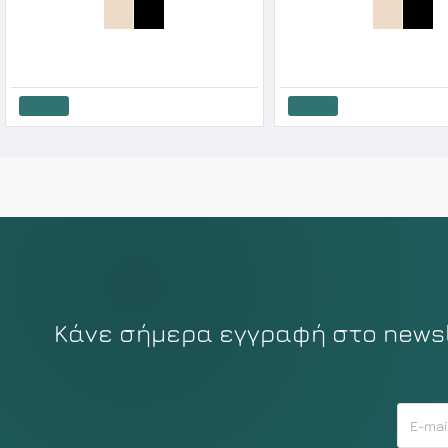
Elite Γυναικείο Μεσοφόρι Κομπινεζον
Black Spade κομπινεζόν
19.62€
21.80€
30.96€
34.40€
Καλάθι
Καλάθι
Κάνε σήμερα εγγραφή στο newsle