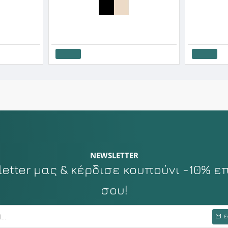
Black Spade φούστα κομπινεζόν
ΜΕΙ φούστα κ
20.16€
22.40€
13.41€
14.
Καλάθι
Καλάθι
NEWSLETTER
tter μας & κέρδισε κουπούνι -10% ε
σου!
Ε