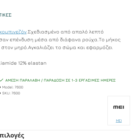
ΤΙΚΈΣ
κομπινεζόν
.Σχεδιασμένο από απαλό λεπτό
 σαν επένδυση μέσα από διάφανα ρούχα.Το μήκος
 στον μηρό.Αγκαλιάζει το σώμα και εφαρμόζει
iamide 12% elastan
ΆΜΕΣΗ ΠΑΡΑΛΑΒΉ / ΠΑΡΆΔΟΣΗ ΣΕ 1-3 ΕΡΓΆΣΙΜΕΣ ΗΜΈΡΕΣ
Model:
7600
SKU:
7600
MEI
Επιλογές