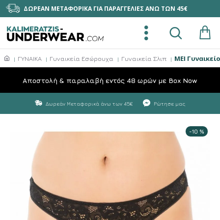
ΔΩΡΕΑΝ ΜΕΤΑΦΟΡΙΚΑ ΓΙΑ ΠΑΡΑΓΓΕΛΙΕΣ ΑΝΩ ΤΩΝ 45€
MEI Γυναικεί
ΓΥΝΑΙΚΑ
Γυναικεία Εσώρουχα
Γυναικεία Σλιπ
Aποστολή & παραλαβή εντός 48 ωρών με Box Now
Δωρεάν Μεταφορικά άνω των 45€
Ρώτησε μας
-10 %