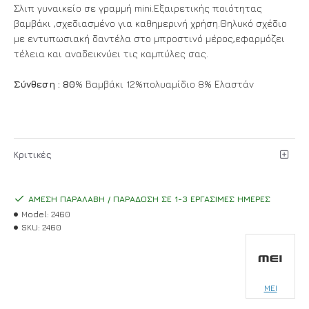
Σλιπ γυναικείo σε γραμμή mini.Εξαιρετικής ποιότητας
βαμβάκι ,σχεδιασμένο για καθημερινή χρήση.Θηλυκό σχέδιο
με εντυπωσιακή δαντέλα στο μπροστινό μέρος,εφαρμόζει
τέλεια και αναδεικνύει τις καμπύλες σας.
Σύνθεση : 80
% Βαμβάκι 12%πολυαμίδιο 8% Ελαστάν
Κριτικές
ΆΜΕΣΗ ΠΑΡΑΛΑΒΉ / ΠΑΡΆΔΟΣΗ ΣΕ 1-3 ΕΡΓΆΣΙΜΕΣ ΗΜΈΡΕΣ
Model:
2460
SKU:
2460
MEI