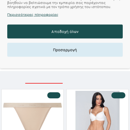
βοηθούν να βελτιώσουμε την εμπειρία σας παρέχοντας
πληροφορίες σχετικά με τον τρόπο χρήσης του ιστότοπου.
Σύμφωνα με 0 αξιολογήσεις.
-
Γράψτε μια κριτική
Περισσότερες πληροφορίες
Αποδοχή όλων
Kalimeratzis Underwear : Προϊόντα Σχεδιασμένα για
Εσάς & Υφάσματα Υψηλής Ποιότητας για
Αξεπέραστη Αντοχή
Προσαρμογή
Απολαύστε Υφάσματα Φιλικά Προς το Δέρμα & Ανώτερη
Ποιότητα σε Προσιτές τιμές
ΣΧΕΤΙΚΑ ΠΡΟΪΟΝΤΑ
ΕΙΔΑΤΕ ΠΡΟΣΦΑΤΑ
-10 %
-20 %