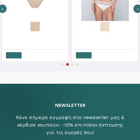
Calvin Klein Γυναικείο Σλιπ Tanga
Luna Γυναικείο Σλίπ Melody Με Δαντέλα Μπροστά
21.51€
23.90€
17.55€
22.00€
Καλάθι
Καλάθι
NEWSLETTER
Κάνε σήμερα εγγραφή στο newsletter μας &
κέρδισε κουπούνι -10% επιπλέον έκπτωσης
για τις αγορές σου!