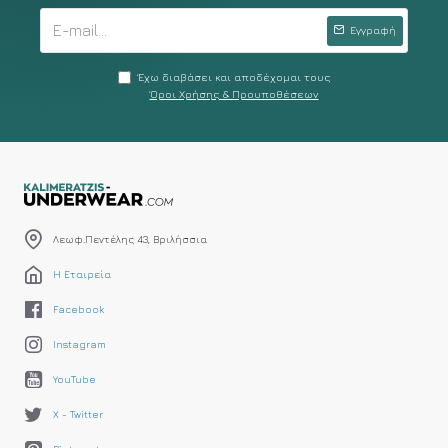
Εγγραφή
Έχω διαβάσει και αποδέχομαι τους
Όροι Χρήσης & Προυποθέσεων
Λεωφ.Πεντέλης 43, Βριλήσσια
Η Εταιρεία
Facebook
Instagram
YouTube
X - Twitter