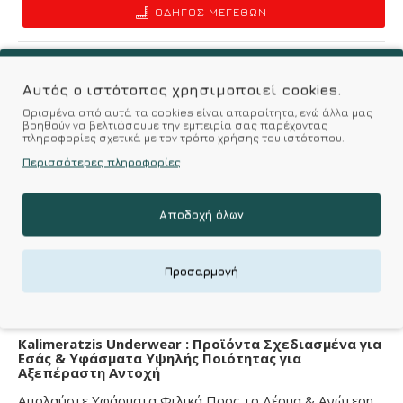
ΟΔΗΓΌΣ ΜΕΓΕΘΏΝ
Επιθυμητό
Σύγκριση
Αυτός ο ιστότοπος χρησιμοποιεί cookies.
Σύμφωνα με 0 αξιολογήσεις.
-
Γράψτε μια κριτική
Ορισμένα από αυτά τα cookies είναι απαραίτητα, ενώ άλλα μας
βοηθούν να βελτιώσουμε την εμπειρία σας παρέχοντας
πληροφορίες σχετικά με τον τρόπο χρήσης του ιστότοπου.
Περισσότερες πληροφορίες
Χαρακτηριστικά
Αποδοχή όλων
Denier-Den
Προσαρμογή
DENIER
500 DEN
Kalimeratzis Underwear : Προϊόντα Σχεδιασμένα για
Εσάς & Υφάσματα Υψηλής Ποιότητας για
Αξεπέραστη Αντοχή
Απολαύστε Υφάσματα Φιλικά Προς το Δέρμα & Ανώτερη