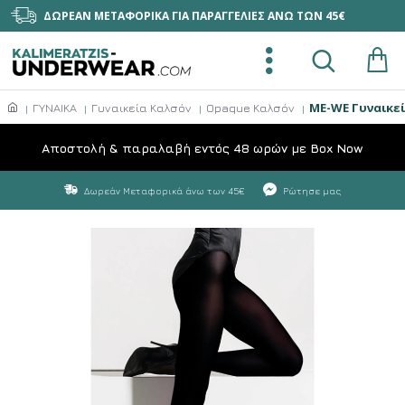
ΔΩΡΕΑΝ ΜΕΤΑΦΟΡΙΚΑ ΓΙΑ ΠΑΡΑΓΓΕΛΙΕΣ ΑΝΩ ΤΩΝ 45€
ME-WE Γυναικεί
ΓΥΝΑΙΚΑ
Γυναικεία Καλσόν
Opaque Καλσόν
Aποστολή & παραλαβή εντός 48 ωρών με Box Now
Δωρεάν Μεταφορικά άνω των 45€
Ρώτησε μας