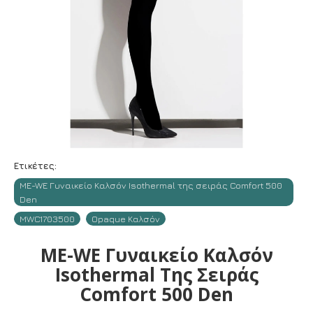
Ετικέτες:
ME-WE Γυναικείο Καλσόν Isothermal της σειράς Comfort 500
Den
MWC1703500
Opaque Καλσόν
ME-WE Γυναικείο Καλσόν
Isothermal Της Σειράς
Comfort 500 Den