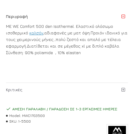
Περιγραφή
ME WE Comfort 500 den Isothermal. Eλαστικό ολόσωμο
ισοθερμικό
καλσόν
,αδιαφανές με ματ όψη.Προιόν ιδανικό για
τους χειμερινούς μήνες ,πολύ ζεστό και απαλό με τέλεια
εφαρμογή.Διατίθεται και σε μέγεθος xl με διπλό καβάλο.
Σύνθεση: 90% poliamide , 10% elastan
Κριτικές
ΆΜΕΣΗ ΠΑΡΑΛΑΒΉ / ΠΑΡΆΔΟΣΗ ΣΕ 1-3 ΕΡΓΆΣΙΜΕΣ ΗΜΈΡΕΣ
Model:
MWC1703500
SKU:
1-5500